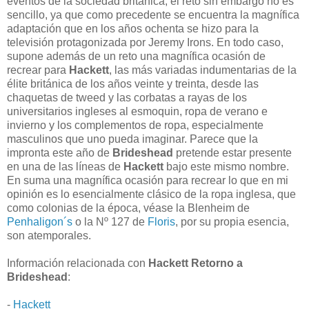
eventos de la sociedad británica; el reto sin embargo no es
sencillo, ya que como precedente se encuentra la magnífica
adaptación que en los años ochenta se hizo para la
televisión protagonizada por Jeremy Irons. En todo caso,
supone además de un reto una magnífica ocasión de
recrear para
Hackett
, las más variadas indumentarias de la
élite británica de los años veinte y treinta, desde las
chaquetas de tweed y las corbatas a rayas de los
universitarios ingleses al esmoquin, ropa de verano e
invierno y los complementos de ropa, especialmente
masculinos que uno pueda imaginar. Parece que la
impronta este año de
Brideshead
pretende estar presente
en una de las líneas de
Hackett
bajo este mismo nombre.
En suma una magnífica ocasión para recrear lo que en mi
opinión es lo esencialmente clásico de la ropa inglesa, que
como colonias de la época, véase la Blenheim de
Penhaligon´s
o la Nº 127 de
Floris
, por su propia esencia,
son atemporales.
Información relacionada con
Hackett Retorno a
Brideshead
:
-
Hackett