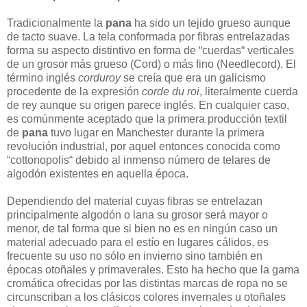
Tradicionalmente la
pana
ha sido un tejido grueso aunque
de tacto suave. La tela conformada por fibras entrelazadas
forma su aspecto distintivo en forma de “cuerdas“ verticales
de un grosor más grueso (Cord) o más fino (Needlecord). El
término inglés
corduroy
se creía que era un galicismo
procedente de la expresión
corde du roi
, literalmente cuerda
de rey aunque su origen parece inglés. En cualquier caso,
es comúnmente aceptado que la primera producción textil
de
pana
tuvo lugar en Manchester durante la primera
revolución industrial, por aquel entonces conocida como
“cottonopolis“ debido al inmenso número de telares de
algodón existentes en aquella época.
Dependiendo del material cuyas fibras se entrelazan
principalmente algodón o lana su grosor será mayor o
menor, de tal forma que si bien no es en ningún caso un
material adecuado para el estío en lugares cálidos, es
frecuente su uso no sólo en invierno sino también en
épocas otoñales y primaverales. Esto ha hecho que la gama
cromática ofrecidas por las distintas marcas de ropa no se
circunscriban a los clásicos colores invernales u otoñales