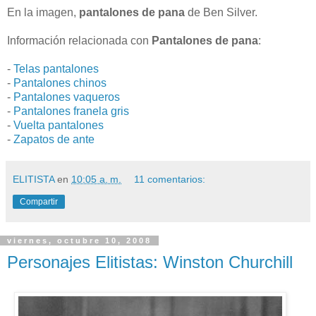
En la imagen,
pantalones de pana
de Ben Silver.
Información relacionada con
Pantalones de pana
:
-
Telas pantalones
-
Pantalones chinos
-
Pantalones vaqueros
-
Pantalones franela gris
-
Vuelta pantalones
-
Zapatos de ante
ELITISTA
en
10:05 a. m.
11 comentarios:
Compartir
viernes, octubre 10, 2008
Personajes Elitistas: Winston Churchill