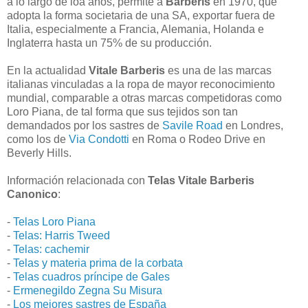
a lo largo de loa años, permite a
Barberis
en 1970, que
adopta la forma societaria de una SA, exportar fuera de
Italia, especialmente a Francia, Alemania, Holanda e
Inglaterra hasta un 75% de su producción.
En la actualidad
Vitale Barberis
es una de las marcas
italianas vinculadas a la ropa de mayor reconocimiento
mundial, comparable a otras marcas competidoras como
Loro Piana, de tal forma que sus tejidos son tan
demandados por los sastres de
Savile Road
en Londres,
como los de
Via Condotti
en Roma o Rodeo Drive en
Beverly Hills.
Información relacionada con
Telas Vitale Barberis
Canonico
:
-
Telas Loro Piana
-
Telas: Harris Tweed
-
Telas: cachemir
-
Telas y materia prima de la corbata
-
Telas cuadros príncipe de Gales
-
Ermenegildo Zegna Su Misura
-
Los mejores sastres de España