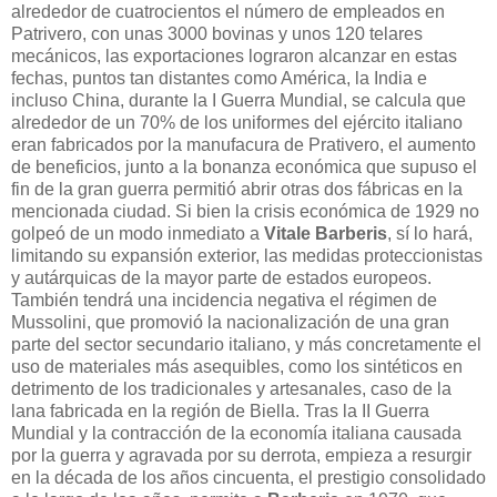
alrededor de cuatrocientos el número de empleados en
Patrivero, con unas 3000 bovinas y unos 120 telares
mecánicos, las exportaciones lograron alcanzar en estas
fechas, puntos tan distantes como América, la India e
incluso China, durante la I Guerra Mundial, se calcula que
alrededor de un 70% de los uniformes del ejército italiano
eran fabricados por la manufacura de Prativero, el aumento
de beneficios, junto a la bonanza económica que supuso el
fin de la gran guerra permitió abrir otras dos fábricas en la
mencionada ciudad. Si bien la crisis económica de 1929 no
golpeó de un modo inmediato a
Vitale Barberis
, sí lo hará,
limitando su expansión exterior, las medidas proteccionistas
y autárquicas de la mayor parte de estados europeos.
También tendrá una incidencia negativa el régimen de
Mussolini, que promovió la nacionalización de una gran
parte del sector secundario italiano, y más concretamente el
uso de materiales más asequibles, como los sintéticos en
detrimento de los tradicionales y artesanales, caso de la
lana fabricada en la región de Biella. Tras la II Guerra
Mundial y la contracción de la economía italiana causada
por la guerra y agravada por su derrota, empieza a resurgir
en la década de los años cincuenta, el prestigio consolidado