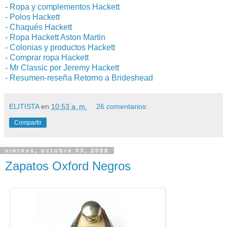
-
Ropa y complementos Hackett
-
Polos Hackett
-
Chaqués Hackett
-
Ropa Hackett Aston Martin
-
Colonias y productos Hackett
-
Comprar ropa Hackett
-
Mr Classic por Jeremy Hackett
-
Resumen-reseña Retorno a Brideshead
ELITISTA
en
10:53 a. m.
26 comentarios:
Compartir
viernes, octubre 03, 2008
Zapatos Oxford Negros