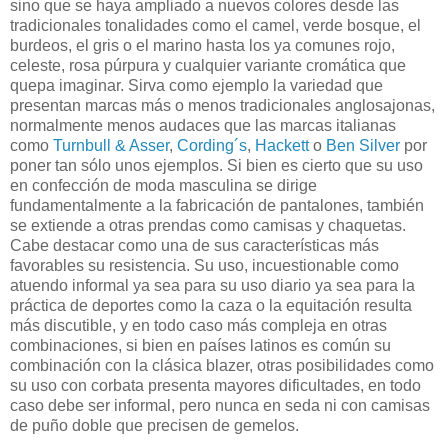
sino que se haya ampliado a nuevos colores desde las
tradicionales tonalidades como el camel, verde bosque, el
burdeos, el gris o el marino hasta los ya comunes rojo,
celeste, rosa púrpura y cualquier variante cromática que
quepa imaginar. Sirva como ejemplo la variedad que
presentan marcas más o menos tradicionales anglosajonas,
normalmente menos audaces que las marcas italianas
como
Turnbull & Asser
,
Cording´s
,
Hackett
o
Ben Silver
por
poner tan sólo unos ejemplos. Si bien es cierto que su uso
en confección de moda masculina se dirige
fundamentalmente a la fabricación de pantalones, también
se extiende a otras prendas como camisas y chaquetas.
Cabe destacar como una de sus características más
favorables su resistencia. Su uso, incuestionable como
atuendo informal ya sea para su uso diario ya sea para la
práctica de deportes como la caza o la equitación resulta
más discutible, y en todo caso más compleja en otras
combinaciones, si bien en países latinos es común su
combinación con la clásica blazer, otras posibilidades como
su uso con corbata presenta mayores dificultades, en todo
caso debe ser informal, pero nunca en seda ni con camisas
de puño doble que precisen de gemelos.