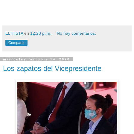
ELITISTA
en
12:28 p. m.
No hay comentarios:
Compartir
miércoles, octubre 14, 2020
Los zapatos del Vicepresidente