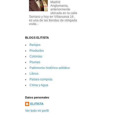
Madrid
Anglomania,
anteriormente
ubicada en la calle
Serrano y hoy en Villanueva 16 ,
es una de las tiendas de obligada
visita...
BLOGS ELITISTA
Relojes
Productos
Colonias
Plumas
Patrimonio histórico-artí­stico
Libros
Paí­ses-compras
Clima y Agua
Datos personales
ELITISTA
Ver todo mi perfil