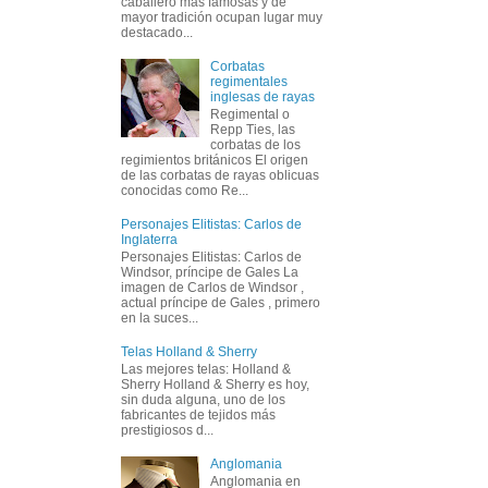
caballero más famosas y de
mayor tradición ocupan lugar muy
destacado...
Corbatas
regimentales
inglesas de rayas
Regimental o
Repp Ties, las
corbatas de los
regimientos británicos El origen
de las corbatas de rayas oblicuas
conocidas como Re...
Personajes Elitistas: Carlos de
Inglaterra
Personajes Elitistas: Carlos de
Windsor, príncipe de Gales La
imagen de Carlos de Windsor ,
actual príncipe de Gales , primero
en la suces...
Telas Holland & Sherry
Las mejores telas: Holland &
Sherry Holland & Sherry es hoy,
sin duda alguna, uno de los
fabricantes de tejidos más
prestigiosos d...
Anglomania
Anglomania en