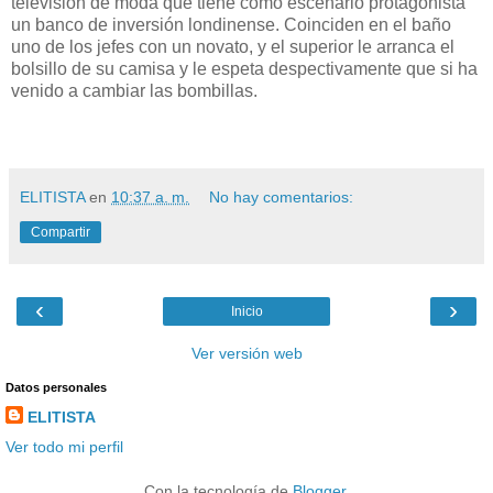
televisión de moda que tiene como escenario protagonista
un banco de inversión londinense. Coinciden en el baño
uno de los jefes con un novato, y el superior le arranca el
bolsillo de su camisa y le espeta despectivamente que si ha
venido a cambiar las bombillas.
ELITISTA
en
10:37 a. m.
No hay comentarios:
Compartir
‹
›
Inicio
Ver versión web
Datos personales
ELITISTA
Ver todo mi perfil
Con la tecnología de
Blogger
.