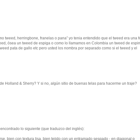
omo tweed, herringbone, franelas o pana” yo tenia entendido que el tweed era una 
tweed, ósea un tweed de espiga o como lo llamamos en Colombia un tweed de espi
weed pata de gallo etc pero usted los nombra por separado como si el tweed y el
e Holland & Sherry? Y si no, algún sitio de buenas telas para hacerme un traje?
encontrado lo siguiente (que traduzco del inglés):
se, bien con textura lisa, bien tejido con un entramado sesgado - en diagonal o