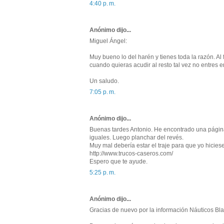
4:40 p. m.
Anónimo dijo...
Miguel Ángel:
Muy bueno lo del harén y tienes toda la razón. Al 
cuando quieras acudir al resto tal vez no entres e
Un saludo.
7:05 p. m.
Anónimo dijo...
Buenas tardes Antonio. He encontrado una págin
iguales. Luego planchar del revés.
Muy mal debería estar el traje para que yo hicies
http://www.trucos-caseros.com/
Espero que te ayude.
5:25 p. m.
Anónimo dijo...
Gracias de nuevo por la información Náuticos Bl