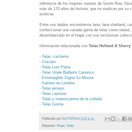
referencia de los mejores sastres de Savile Row. Sit
más de 170 años de historia, que se explican por su 
exóticas.
Entre sus tejidos encontramos lana, lana shetland, cas
confeccionar una variada gama de telas como tweed, 
desembarcado en el hogar con sus exclusivas coleccio
Información relacionada con
Telas Holland & Sherry
:
-
Telas: cachemir
-
Cruciani
-
Telas Loro Piana
-
Telas Vitale Barberis Canonico
-
Ermenegildo Zegna Su Misura
-
Sastres en Londres
-
Telas jerseys
-
Telas camisas
-
Telas y materia prima de la corbata
-
Telas Gorina
Publicado por
ELITISTA
en
5:12 p. m.
Etiquetas:
Ropa
,
Telas