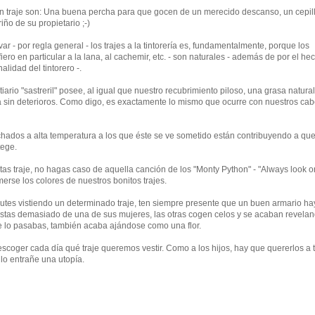
n traje son: Una buena percha para que gocen de un merecido descanso, un cepil
ño de su propietario ;-)
ar - por regla general - los trajes a la tintorería es, fundamentalmente, porque los
iero en particular a la lana, al cachemir, etc. - son naturales - además de por el he
lidad del tintorero -.
iario "sastreril" posee, al igual que nuestro recubrimiento piloso, una grasa natura
 sin deterioros. Como digo, es exactamente lo mismo que ocurre con nuestros cab
planchados a alta temperatura a los que éste se ve sometido están contribuyendo a que
tege.
tas traje, no hagas caso de aquella canción de los "Monty Python" - "Always look o
omerse los colores de nuestros bonitos trajes.
rutes vistiendo un determinado traje, ten siempre presente que un buen armario h
 gustas demasiado de una de sus mujeres, las otras cogen celos y se acaban revelan
 te lo pasabas, también acaba ajándose como una flor.
 escoger cada día qué traje queremos vestir. Como a los hijos, hay que quererlos a 
lo entrañe una utopía.