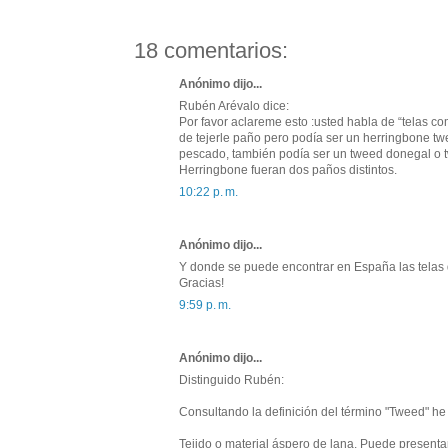
18 comentarios:
Anónimo dijo...
Rubén Arévalo dice:
Por favor aclareme esto :usted habla de “telas c
de tejerle paño pero podía ser un herringbone 
pescado, también podía ser un tweed donegal o t
Herringbone fueran dos paños distintos.
10:22 p. m.
Anónimo dijo...
Y donde se puede encontrar en España las telas d
Gracias!
9:59 p. m.
Anónimo dijo...
Distinguido Rubén:
Consultando la definición del término "Tweed" he 
Tejido o material áspero de lana. Puede presentar