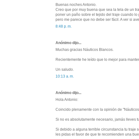
Buenas noches Antonio.
Creo que por muy buena que sea la tela de un tra
poner un paño sobre el tejido del traje cuando lo
pero me parece que no debe ser fácil. A ver si av
8:48 p. m.
Anónimo dijo...
Muchas gracias Náuticos Blancos.
Recientemente he leído que lo mejor para mantene
Un saludo.
10:13 a. m.
Anónimo dijo...
Hola Antonio:
Coincido plenamente con la opinión de "Náuticos
Si no es absolutamente necesario, jamás lleves tus
Si debido a alguna terrible circunstancia tu traje
les pidas el favor de que te recomienden una buen