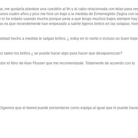
 me gustaría plantear una cuestión al fin y al cabo relacionada con telas para ver
unos cuatro años y pico me hice un traje a la medida de Ermenegildo Zegna con l
es y lo he estado usando mucho porque pese a que tengo muchos trajes siempre hay
o es que recientemente han empezado a salirle ligeros brillos en las solapas, ho
alidad hecho a medida le salgan brillos, ¿ estoy en lo cierto o incluso un buen traje
z salen los brillos ¿ se puede hacer algo para hacer que desaparezcan?
rador el libro de Alan Flusser que me recomendaste. Totalmente de acuerdo con tu
 Digamos que el tweed puede presentarse como espiga al igual que lo puede hace