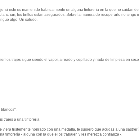
je, si este es mantenido habitualmente en alguna tintorería en la que no cuidan de
 planchan, los brillos están asegurados. Sobre la manera de recuperarlo no tengo i
eriguo algo. Un saludo.
r los trajes sigue siendo el vapor, aireado y cepillado y nada de limpieza en seco
 blancos".
 trajes a una tintorería.
 se viera tristemente honrado con una medalla, te sugiero que acudas a una sastrerí
a tintorería - alguna con la que ellos trabajen y les merezca confianza -.