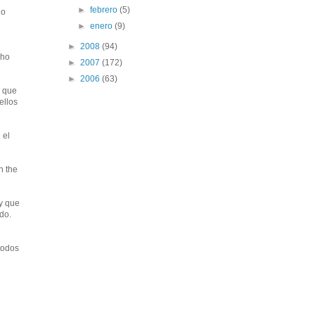
►
febrero
(5)
lo
►
enero
(9)
►
2008
(94)
cho
►
2007
(172)
►
2006
(63)
l que
ellos
 el
n the
ay que
do.
todos