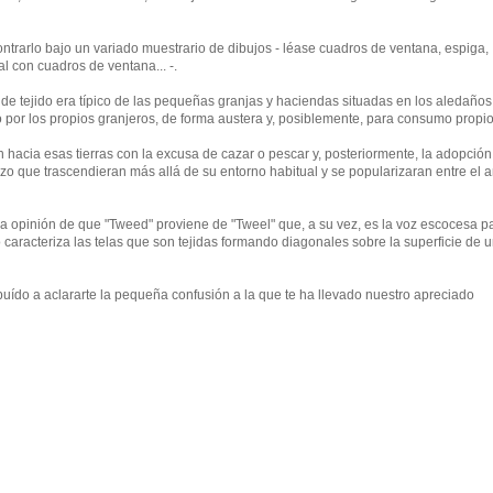
ntrarlo bajo un variado muestrario de dibujos - léase cuadros de ventana, espiga,
 con cuadros de ventana... -.
o de tejido era típico de las pequeñas granjas y haciendas situadas en los aledaños
por los propios granjeros, de forma austera y, posiblemente, para consumo propio
hacia esas tierras con la excusa de cazar o pescar y, posteriormente, la adopción
 hizo que trascendieran más allá de su entorno habitual y se popularizaran entre el 
e la opinión de que "Tweed" proviene de "Tweel" que, a su vez, es la voz escocesa p
mo caracteriza las telas que son tejidas formando diagonales sobre la superficie de 
buído a aclararte la pequeña confusión a la que te ha llevado nuestro apreciado