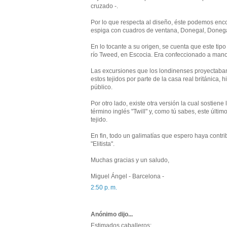
cruzado -.
Por lo que respecta al diseño, éste podemos enco
espiga con cuadros de ventana, Donegal, Donegal
En lo tocante a su origen, se cuenta que este tip
río Tweed, en Escocia. Era confeccionado a mano 
Las excursiones que los londinenses proyectaban 
estos tejidos por parte de la casa real británica,
público.
Por otro lado, existe otra versión la cual sostien
término inglés "Twill" y, como tú sabes, este últi
tejido.
En fin, todo un galimatías que espero haya contri
"Elitista".
Muchas gracias y un saludo,
Miguel Ángel - Barcelona -
2:50 p. m.
Anónimo dijo...
Estimados caballeros: