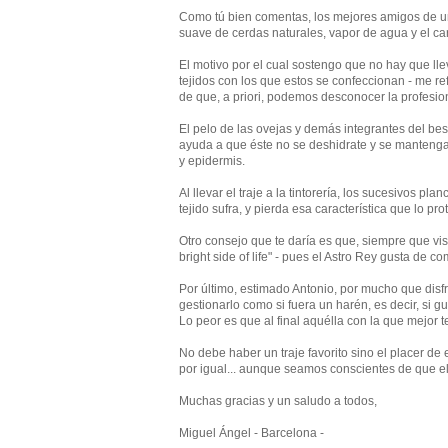
Como tú bien comentas, los mejores amigos de u
suave de cerdas naturales, vapor de agua y el cari
El motivo por el cual sostengo que no hay que llev
tejidos con los que estos se confeccionan - me ref
de que, a priori, podemos desconocer la profesiona
El pelo de las ovejas y demás integrantes del best
ayuda a que éste no se deshidrate y se mantenga
y epidermis.
Al llevar el traje a la tintorería, los sucesivos 
tejido sufra, y pierda esa característica que lo pro
Otro consejo que te daría es que, siempre que vis
bright side of life" - pues el Astro Rey gusta de c
Por último, estimado Antonio, por mucho que disf
gestionarlo como si fuera un harén, es decir, si
Lo peor es que al final aquélla con la que mejor
No debe haber un traje favorito sino el placer de
por igual... aunque seamos conscientes de que el
Muchas gracias y un saludo a todos,
Miguel Ángel - Barcelona -