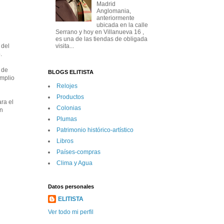
Madrid
Anglomania,
anteriormente
ubicada en la calle
Serrano y hoy en Villanueva 16 ,
es una de las tiendas de obligada
 del
visita...
.
 de
BLOGS ELITISTA
amplio
Relojes
Productos
ara el
Colonias
un
Plumas
Patrimonio histórico-artí­stico
Libros
Paí­ses-compras
Clima y Agua
Datos personales
ELITISTA
Ver todo mi perfil