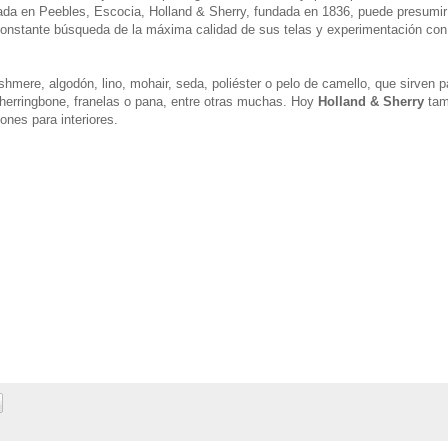
uada en Peebles, Escocia, Holland & Sherry, fundada en 1836, puede presumir
constante búsqueda de la máxima calidad de sus telas y experimentación con 
hmere, algodón, lino, mohair, seda, poliéster o pelo de camello, que sirven p
herringbone, franelas o pana, entre otras muchas. Hoy
Holland & Sherry
tam
nes para interiores.