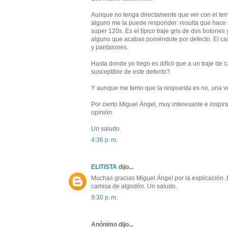
Aunque no tenga directamente que ver con el tema,
alguno me la puede responder: resulta que hace 
super 120s. Es el típico traje gris de dos boton
alguno que acabas poniéndote por defecto. El cas
y pantalones.
Hasta donde yo llego es difícil que a un traje de c
susceptible de este defecto?.
Y aunque me temo que la respuesta es no, una ve
Por cierto Miguel Ángel, muy interesante e inspi
opinión.
Un saludo.
4:36 p. m.
ELITISTA
dijo...
Muchas gracias Miguel Ángel por la explicación.
camisa de algodón. Un saludo.
9:30 p. m.
Anónimo dijo...