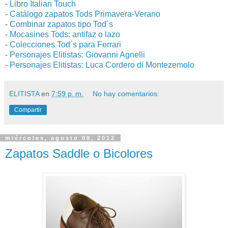
-
Libro Italian Touch
-
Catálogo zapatos Tods Primavera-Verano
-
Combinar zapatos tipo Tod´s
-
Mocasines Tods: antifaz o lazo
-
Colecciones Tod´s para Ferrari
-
Personajes Elitistas: Giovanni Agnelli
-
Personajes Elitistas: Luca Cordero di Montezemolo
ELITISTA
en
7:59 p. m.
No hay comentarios:
Compartir
miércoles, agosto 08, 2012
Zapatos Saddle o Bicolores