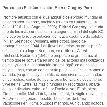
Personajes Elitistas: el actor Eldred Gregory Peck
Nombre artístico con el que adquirió celebridad mundial el
actor estadounidense, nacido y muerto en California (La
Jolla, 1916 - Los Ángeles, 2003),
Eldred Gregory
, sin duda
uno de los más conocidos en la segunda mitad del siglo XX.
Iniciado en la representación del teatro coetáneo de calidad
(Miller, Steinbeck, Williams, entre otros), luego de
protagonizar, en 1944, Las llaves del reino, su participación
estelar, junto a Ingrid Bergman, en el film de Alfred
Hitchcock Recuerda (1945) le proporcionó gran fama, al
tiempo que le convertía en uno de los actores más cotizados
de Hollywood. Su aportación cinematográfica es no sólo
muy extensa, con un centenar de películas, sino sumamente
variada, ya que incluye temáticas bien diversas plasmadas
en comedias, cintas de aventuras o bélicas, de costumbres
y westerns. Entre las más difundidas y recordadas, aparte
de las indicadas, cabe señalar Duelo al sol, El pistolero,
Cielo amarillo, Moby Dick, La hora final, Yo vigilo el camino,
MacArthur, el general rebelde, Los niños de Brasil,
Vacaciones en Roma o Lobos marinos. Aun cuando no toda