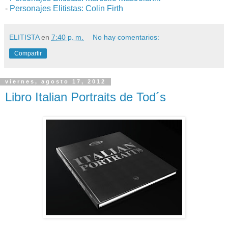
-
Personajes Elitistas: Colin Firth
ELITISTA
en
7:40 p. m.
No hay comentarios:
Compartir
viernes, agosto 17, 2012
Libro Italian Portraits de Tod´s