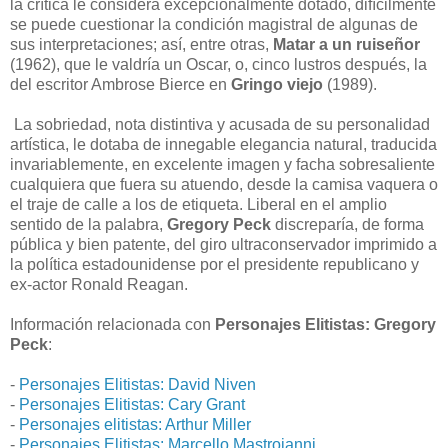
la crítica le considera excepcionalmente dotado, difícilmente
se puede cuestionar la condición magistral de algunas de
sus interpretaciones; así, entre otras,
Matar a un ruiseñor
(1962), que le valdría un Oscar, o, cinco lustros después, la
del escritor Ambrose Bierce en
Gringo viejo
(1989).
La sobriedad, nota distintiva y acusada de su personalidad
artística, le dotaba de innegable elegancia natural, traducida
invariablemente, en excelente imagen y facha sobresaliente
cualquiera que fuera su atuendo, desde la camisa vaquera o
el traje de calle a los de etiqueta. Liberal en el amplio
sentido de la palabra,
Gregory Peck
discreparía, de forma
pública y bien patente, del giro ultraconservador imprimido a
la política estadounidense por el presidente republicano y
ex-actor Ronald Reagan.
Información relacionada con
Personajes Elitistas: Gregory
Peck
:
-
Personajes Elitistas: David Niven
-
Personajes Elitistas: Cary Grant
-
Personajes elitistas: Arthur Miller
-
Personajes Elitistas: Marcello Mastroianni