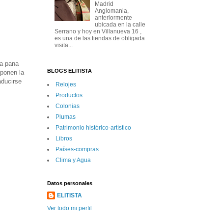
Madrid
Anglomania,
anteriormente
ubicada en la calle
Serrano y hoy en Villanueva 16 ,
es una de las tiendas de obligada
visita...
la pana
BLOGS ELITISTA
ponen la
aducirse
Relojes
Productos
Colonias
Plumas
Patrimonio histórico-artí­stico
Libros
Paí­ses-compras
Clima y Agua
Datos personales
ELITISTA
Ver todo mi perfil