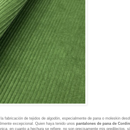
 la fabricación de tejidos de algodón, especialmente de pana o moleskin des
ealmente excepcional. Quien haya tenido unos
pantalones de pana de Cordi
itánica, en cuanto a hechura se refiere, no son precisamente mis predilectos, s