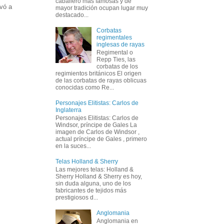
caballero más famosas y de
evó a
mayor tradición ocupan lugar muy
destacado...
Corbatas
regimentales
inglesas de rayas
Regimental o
Repp Ties, las
corbatas de los
regimientos británicos El origen
de las corbatas de rayas oblicuas
conocidas como Re...
Personajes Elitistas: Carlos de
Inglaterra
Personajes Elitistas: Carlos de
Windsor, príncipe de Gales La
imagen de Carlos de Windsor ,
actual príncipe de Gales , primero
en la suces...
Telas Holland & Sherry
Las mejores telas: Holland &
Sherry Holland & Sherry es hoy,
sin duda alguna, uno de los
fabricantes de tejidos más
prestigiosos d...
Anglomania
Anglomania en