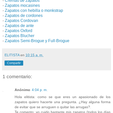
-
Cremas de zapatos
-
Zapatos mocasines
-
Zapatos con hebilla o monkstrap
-
Zapatos de cordones
-
Zapatos Cordovan
-
Zapatos de ante
-
Zapatos Oxford
-
Zapatos Blucher
-
Zapatos Semi-Brogue y Full-Brogue
ELITISTA
en
10:15 a. m.
Compartir
1 comentario:
Anónimo
4:04 p. m.
Hola elitista: como se que eres un apasionado de los
zapatos quiero hacerte una pregunta. ¿Hay alguna forma
de evitar que se arruguen o quitar las arrugas?.
Te comento: yo cuido bastante mis zapatos (todos los días