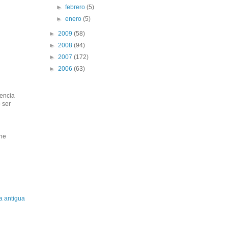
►
febrero
(5)
►
enero
(5)
►
2009
(58)
►
2008
(94)
►
2007
(172)
►
2006
(63)
rencia
 ser
 he
a antigua