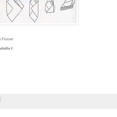
n Flusser
lsillo I
: