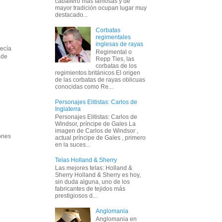
caballero más famosas y de
mayor tradición ocupan lugar muy
destacado...
Corbatas
regimentales
inglesas de rayas
decía
Regimental o
 de
Repp Ties, las
corbatas de los
regimientos británicos El origen
de las corbatas de rayas oblicuas
conocidas como Re...
Personajes Elitistas: Carlos de
Inglaterra
Personajes Elitistas: Carlos de
Windsor, príncipe de Gales La
imagen de Carlos de Windsor ,
iones
actual príncipe de Gales , primero
en la suces...
Telas Holland & Sherry
Las mejores telas: Holland &
Sherry Holland & Sherry es hoy,
sin duda alguna, uno de los
fabricantes de tejidos más
prestigiosos d...
Anglomania
Anglomania en