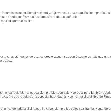
 formales es mejor bien planchado y dejar ver solo una pequeña línea paralela al
 enlace donde podéis ver otras formas de doblar el pañuelo.
s/pocketsquarefolds.htm
.Por favor,absténganse de usar colores o cashemiras con éstos,no es más que una
a y gusto.
ñon el pañuelo blanco queda siempre bien con traje y corbata, pero también pued
 rayas ( lo que requiere una especial habilidad tal y como muestra el libro de Fluss
l único de toda la oficina que lleva por ejemplo los trajes con tirantes y cuando e