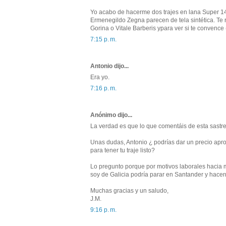
Yo acabo de hacerme dos trajes en lana Super 14
Ermenegildo Zegna parecen de tela sintética. Te
Gorina o Vitale Barberis ypara ver si te convence 
7:15 p. m.
Antonio dijo...
Era yo.
7:16 p. m.
Anónimo dijo...
La verdad es que lo que comentáis de esta sastre
Unas dudas, Antonio ¿ podrías dar un precio apr
para tener tu traje listo?
Lo pregunto porque por motivos laborales hacia m
soy de Galicia podría parar en Santander y hacerm
Muchas gracias y un saludo,
J.M.
9:16 p. m.