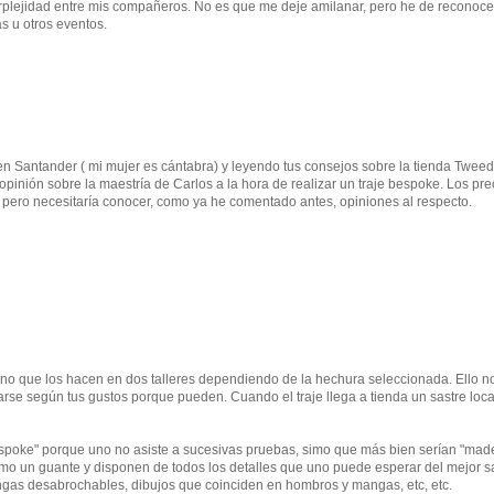
erplejidad entre mis compañeros. No es que me deje amilanar, pero he de reconoce
s u otros eventos.
en Santander ( mi mujer es cántabra) y leyendo tus consejos sobre la tienda Twee
pinión sobre la maestría de Carlos a la hora de realizar un traje bespoke. Los pre
ero necesitaría conocer, como ya he comentado antes, opiniones al respecto.
sino que los hacen en dos talleres dependiendo de la hechura seleccionada. Ello n
rse según tus gustos porque pueden. Cuando el traje llega a tienda un sastre loca
poke" porque uno no asiste a sucesivas pruebas, simo que más bien serían "made
mo un guante y disponen de todos los detalles que uno puede esperar del mejor sa
angas desabrochables, dibujos que coinciden en hombros y mangas, etc, etc.