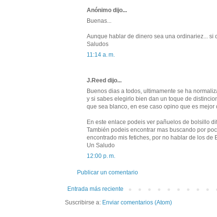
Anónimo dijo...
Buenas...
Aunque hablar de dinero sea una ordinariez... si 
Saludos
11:14 a. m.
J.Reed dijo...
Buenos dias a todos, ultimamente se ha normaliza
y si sabes elegirlo bien dan un toque de distinci
que sea blanco, en ese caso opino que es mejor do
En este enlace podeis ver pañuelos de bolsillo dif
También podeis encontrar mas buscando por pock
encontrado mis fetiches, por no hablar de los de
Un Saludo
12:00 p. m.
Publicar un comentario
Entrada más reciente
Suscribirse a:
Enviar comentarios (Atom)