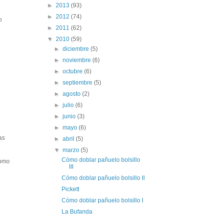
►
2013
(93)
►
2012
(74)
o
►
2011
(62)
▼
2010
(59)
►
diciembre
(5)
►
noviembre
(6)
►
octubre
(6)
►
septiembre
(5)
►
agosto
(2)
►
julio
(6)
►
junio
(3)
►
mayo
(6)
as
►
abril
(5)
▼
marzo
(5)
Cómo doblar pañuelo bolsillo
como
III
Cómo doblar pañuelo bolsillo II
Pickett
Cómo doblar pañuelo bolsillo I
La Bufanda