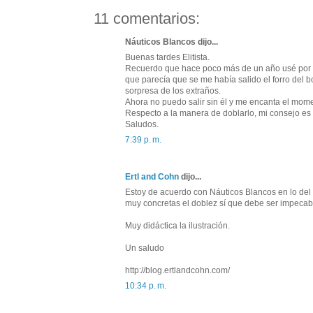
11 comentarios:
Náuticos Blancos dijo...
Buenas tardes Elitista.
Recuerdo que hace poco más de un año usé por pr
que parecía que se me había salido el forro del b
sorpresa de los extraños.
Ahora no puedo salir sin él y me encanta el momen
Respecto a la manera de doblarlo, mi consejo es
Saludos.
7:39 p. m.
Ertl and Cohn
dijo...
Estoy de acuerdo con Náuticos Blancos en lo del e
muy concretas el doblez sí que debe ser impecab
Muy didáctica la ilustración.
Un saludo
http://blog.ertlandcohn.com/
10:34 p. m.