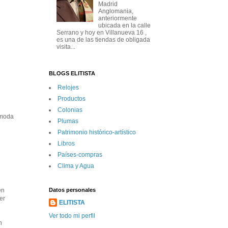
Madrid
Anglomania,
anteriormente
ubicada en la calle
Serrano y hoy en Villanueva 16 ,
es una de las tiendas de obligada
visita...
BLOGS ELITISTA
Relojes
Productos
Colonias
 moda
Plumas
Patrimonio histórico-artí­stico
Libros
Paí­ses-compras
Clima y Agua
Datos personales
en
er
ELITISTA
Ver todo mi perfil
n