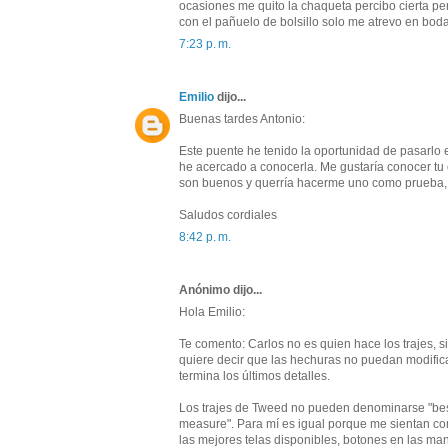
ocasiones me quito la chaqueta percibo cierta p
con el pañuelo de bolsillo solo me atrevo en boda
7:23 p. m.
Emilio
dijo...
Buenas tardes Antonio:
Este puente he tenido la oportunidad de pasarlo 
he acercado a conocerla. Me gustaría conocer tu o
son buenos y querría hacerme uno como prueba, p
Saludos cordiales
8:42 p. m.
Anónimo dijo...
Hola Emilio:
Te comento: Carlos no es quien hace los trajes, 
quiere decir que las hechuras no puedan modifica
termina los últimos detalles.
Los trajes de Tweed no pueden denominarse "bes
measure". Para mí es igual porque me sientan co
las mejores telas disponibles, botones en las m