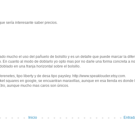
que sería interesante saber precios.
do mucho el uso del pañuelo de bolsillo y es un detalle que puede marcar la dife
on. En cuanto al modo de doblarlo yo opto mas por no darle una forma concreta a no
blado en una franja horizontal sobre el bolsillo.
erenetes, tipo liberty y de desa tipo paysley. http://www.speaklouder.etsy.com.
et squares en google, se encuantran maravillas, aunque en esa tienda es donde
 Etro, aunque mucho mas caros son únicos.
Inicio
Entrad