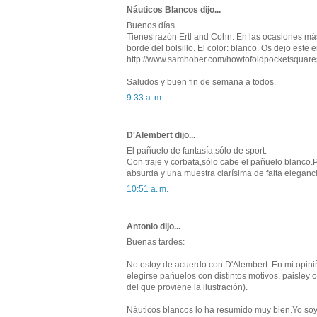
Náuticos Blancos dijo...
Buenos días.
Tienes razón Ertl and Cohn. En las ocasiones más
borde del bolsillo. El color: blanco. Os dejo este
http://www.samhober.com/howtofoldpocketsquare
Saludos y buen fin de semana a todos.
9:33 a. m.
D'Alembert dijo...
El pañuelo de fantasía,sólo de sport.
Con traje y corbata,sólo cabe el pañuelo blanco
absurda y una muestra clarísima de falta eleganci
10:51 a. m.
Antonio dijo...
Buenas tardes:
No estoy de acuerdo con D'Alembert. En mi opini
elegirse pañuelos con distintos motivos, paisley o
del que proviene la ilustración).
Náuticos blancos lo ha resumido muy bien.Yo soy e