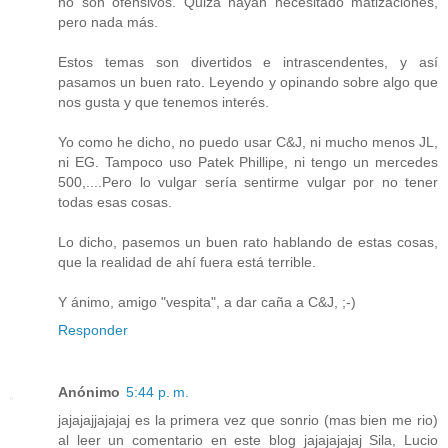
no son ofensivos. Quizá hayan necesitado matizaciones,
pero nada más.
Estos temas son divertidos e intrascendentes, y así
pasamos un buen rato. Leyendo y opinando sobre algo que
nos gusta y que tenemos interés.
Yo como he dicho, no puedo usar C&J, ni mucho menos JL,
ni EG. Tampoco uso Patek Phillipe, ni tengo un mercedes
500,....Pero lo vulgar sería sentirme vulgar por no tener
todas esas cosas.
Lo dicho, pasemos un buen rato hablando de estas cosas,
que la realidad de ahí fuera está terrible.
Y ánimo, amigo "vespita", a dar caña a C&J, ;-)
Responder
Anónimo
5:44 p. m.
jajajajjajajaj es la primera vez que sonrio (mas bien me rio)
al leer un comentario en este blog jajajajajaj Sila, Lucio