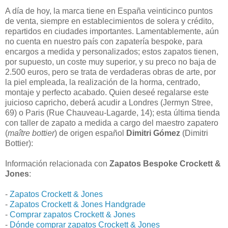
A día de hoy, la marca tiene en España veinticinco puntos
de venta, siempre en establecimientos de solera y crédito,
repartidos en ciudades importantes. Lamentablemente, aún
no cuenta en nuestro país con zapatería bespoke, para
encargos a medida y personalizados; estos zapatos tienen,
por supuesto, un coste muy superior, y su preco no baja de
2.500 euros, pero se trata de verdaderas obras de arte, por
la piel empleada, la realización de la horma, centrado,
montaje y perfecto acabado. Quien deseé regalarse este
juicioso capricho, deberá acudir a Londres (Jermyn Stree,
69) o Paris (Rue Chauveau-Lagarde, 14); esta última tienda
con taller de zapato a medida a cargo del maestro zapatero
(
maître bottier
) de origen español
Dimitri Gómez
(Dimitri
Bottier):
Información relacionada con
Zapatos Bespoke Crockett &
Jones
:
-
Zapatos Crockett & Jones
-
Zapatos Crockett & Jones Handgrade
-
Comprar zapatos Crockett & Jones
-
Dónde comprar zapatos Crockett & Jones