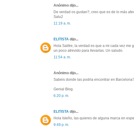
Anónimo dijo...
De verdad os gustan?, creo que es de lo más afe
Salu2
11:19 a. m.
ELITISTA
dijo...
Hola Salitre, la verdad es que a mi cada vez me
un poco atrevido para llevarlas. Un saludo.
11:54 a. m.
Anónimo dijo...
Sabeis donde las podria encontrar en Barcelona
Genial Blog.
6:20 p. m.
ELITISTA
dijo...
Hola Isleño, las quieres de alguna marca en esp
9:49 p. m.