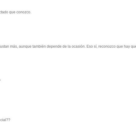
ctado que conozco.
 gustan más, aunque también depende de la ocasión. Eso sí, reconozco que hay qu
?
ecial??