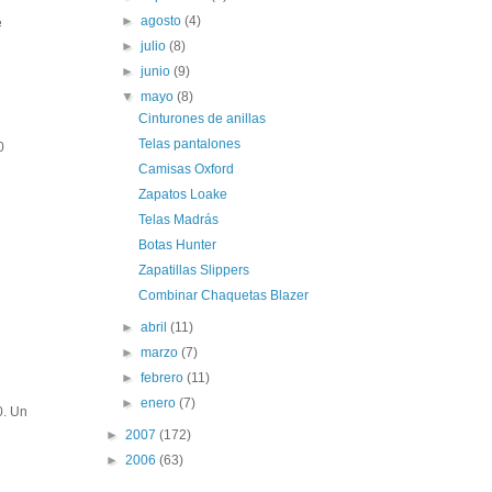
►
agosto
(4)
e
►
julio
(8)
►
junio
(9)
▼
mayo
(8)
Cinturones de anillas
Telas pantalones
0
Camisas Oxford
Zapatos Loake
Telas Madrás
Botas Hunter
Zapatillas Slippers
Combinar Chaquetas Blazer
►
abril
(11)
►
marzo
(7)
►
febrero
(11)
►
enero
(7)
0. Un
►
2007
(172)
►
2006
(63)