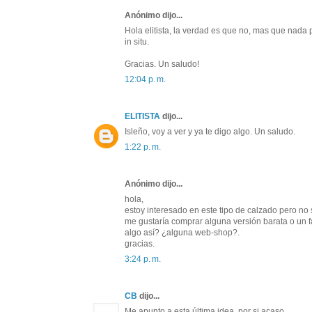
Anónimo dijo...
Hola elitista, la verdad es que no, mas que nada
in situ.
Gracias. Un saludo!
12:04 p. m.
ELITISTA
dijo...
Isleño, voy a ver y ya te digo algo. Un saludo.
1:22 p. m.
Anónimo dijo...
hola,
estoy interesado en este tipo de calzado pero n
me gustaría comprar alguna versión barata o un 
algo así? ¿alguna web-shop?.
gracias.
3:24 p. m.
CB
dijo...
Me apunto a esta última idea, por si acaso.