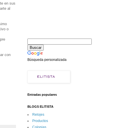
nte en sus
rte al
simo
tivo o
pre
nar con
Búsqueda personalizada
Entradas populares
BLOGS ELITISTA
Relojes
Productos
Colonias