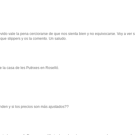
evido vale la pena cerciorarse de que nos sienta bien y no equivocarse. Voy a ver 
ue slippers y os la comento. Un saludo.
 la casa de les Putnxes en Roselló.
nden y si los precios son más ajustados??