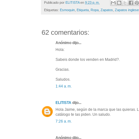
Publicado por
ELITISTA
en
9:23 p. m.
Etiquetas:
Esmoquin
,
Etiqueta
,
Ropa
,
Zapatos
,
Zapatos inglese
62 comentarios:
Anónimo dijo...
Hola:
Sabeis donde los venden en Madrid?.
Gracias.
Saludos.
1:44 a. m.
ELITISTA
dijo...
Hola Jaime, según de la marca que las quieras. La
catálogo te las piden. Un saludo.
7:26 a. m.
Anónimo dijo...