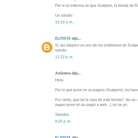
Por si os interesa se que Scalpers, la tienda de
Un saludo
10:10 a. m.
ELITISTA
dijo...
Si, las slippers es uno de los emblemas de Scalp
saludo.
12:32 p. m.
Anónimo dijo...
Hola:
Por lo que pone en su pagina (Scalpers), los ha
Por cierto, que tal la ropa de esta tienda?. No se,
segun pone en su pagin a web...), no se yo.
Saludos.
8:25 p. m.
ELITISTA
dijo...