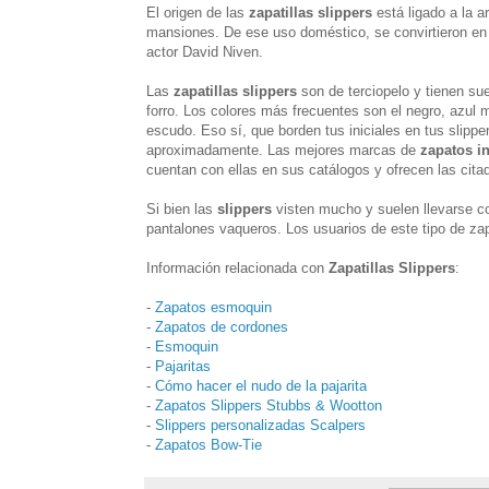
El origen de las
zapatillas slippers
está ligado a la a
mansiones. De ese uso doméstico, se convirtieron en 
actor David Niven.
Las
zapatillas slippers
son de terciopelo y tienen su
forro. Los colores más frecuentes son el negro, azul ma
escudo. Eso sí, que borden tus iniciales en tus slippers
aproximadamente. Las mejores marcas de
zapatos i
cuentan con ellas en sus catálogos y ofrecen las cita
Si bien las
slippers
visten mucho y suelen llevarse c
pantalones vaqueros. Los usuarios de este tipo de za
Información relacionada con
Zapatillas Slippers
:
-
Zapatos esmoquin
-
Zapatos de cordones
-
Esmoquin
-
Pajaritas
-
Cómo hacer el nudo de la pajarita
-
Zapatos Slippers Stubbs & Wootton
-
Slippers personalizadas Scalpers
-
Zapatos Bow-Tie