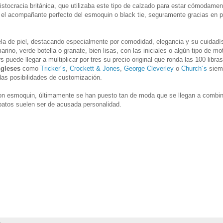
ristocracia británica, que utilizaba este tipo de calzado para estar cómodame
el acompañante perfecto del esmoquin o black tie, seguramente gracias en pa
ela de piel, destacando especialmente por comodidad, elegancia y su cuidadí
rino, verde botella o granate, bien lisas, con las iniciales o algún tipo de mo
 puede llegar a multiplicar por tres su precio original que ronda las 100 libras
ngleses
como
Tricker´s
,
Crockett & Jones
,
George Cleverley
o
Church´s
siem
das posibilidades de customización.
on esmoquin, últimamente se han puesto tan de moda que se llegan a combi
patos suelen ser de acusada personalidad.