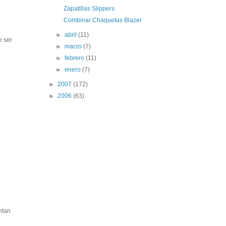
Zapatillas Slippers
Combinar Chaquetas Blazer
►
abril
(11)
e ser
►
marzo
(7)
►
febrero
(11)
►
enero
(7)
►
2007
(172)
►
2006
(63)
ntan