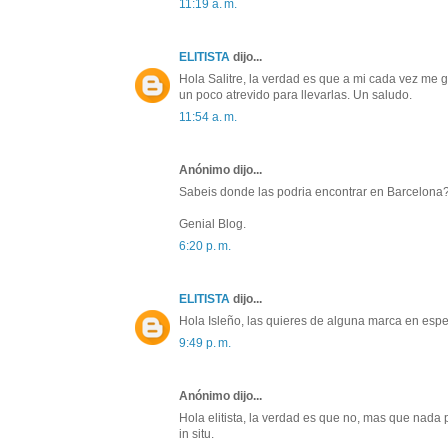
11:19 a. m.
ELITISTA
dijo...
Hola Salitre, la verdad es que a mi cada vez me
un poco atrevido para llevarlas. Un saludo.
11:54 a. m.
Anónimo dijo...
Sabeis donde las podria encontrar en Barcelona
Genial Blog.
6:20 p. m.
ELITISTA
dijo...
Hola Isleño, las quieres de alguna marca en esp
9:49 p. m.
Anónimo dijo...
Hola elitista, la verdad es que no, mas que nada
in situ.