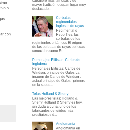
caballero más famosas y de
simo
mayor tradición ocupan lugar muy
tivo o
destacado...
Corbatas
pre
regimentales
inglesas de rayas
Regimental o
nar con
Repp Ties, las
corbatas de los
regimientos británicos El origen
de las corbatas de rayas oblicuas
conocidas como Re...
Personajes Elitistas: Carlos de
Inglaterra
Personajes Elitistas: Carlos de
Windsor, príncipe de Gales La
imagen de Carlos de Windsor ,
actual príncipe de Gales , primero
en la suces...
Telas Holland & Sherry
Las mejores telas: Holland &
Sherry Holland & Sherry es hoy,
sin duda alguna, uno de los
fabricantes de tejidos más
prestigiosos d...
Anglomania
Anglomania en