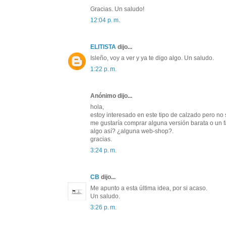
Gracias. Un saludo!
12:04 p. m.
ELITISTA
dijo...
Isleño, voy a ver y ya te digo algo. Un saludo.
1:22 p. m.
Anónimo dijo...
hola,
estoy interesado en este tipo de calzado pero n
me gustaría comprar alguna versión barata o un 
algo así? ¿alguna web-shop?.
gracias.
3:24 p. m.
CB
dijo...
Me apunto a esta última idea, por si acaso.
Un saludo.
3:26 p. m.