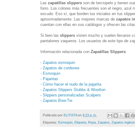
Las
zapatillas slippers
son de terciopelo y tienen su
forro. Los colores más frecuentes son el negro, azul ma
escudo. Eso sí, que borden tus iniciales en tus slippers
aproximadamente. Las mejores marcas de
zapatos i
cuentan con ellas en sus catálogos y ofrecen las cita
Si bien las
slippers
visten mucho y suelen llevarse c
pantalones vaqueros. Los usuarios de este tipo de za
Información relacionada con
Zapatillas Slippers
:
-
Zapatos esmoquin
-
Zapatos de cordones
-
Esmoquin
-
Pajaritas
-
Cómo hacer el nudo de la pajarita
-
Zapatos Slippers Stubbs & Wootton
-
Slippers personalizadas Scalpers
-
Zapatos Bow-Tie
Publicado por
ELITISTA
en
9:23 p. m.
Etiquetas:
Esmoquin
,
Etiqueta
,
Ropa
,
Zapatos
,
Zapatos inglese