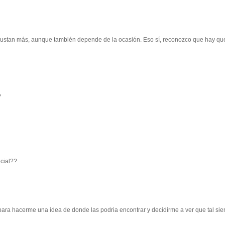
 gustan más, aunque también depende de la ocasión. Eso sí, reconozco que hay qu
?
ecial??
 para hacerme una idea de donde las podria encontrar y decidirme a ver que tal sie