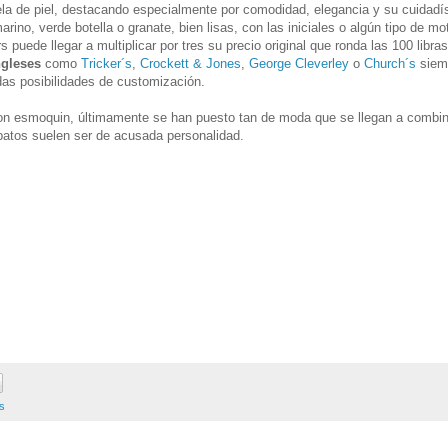
ela de piel, destacando especialmente por comodidad, elegancia y su cuidadí
rino, verde botella o granate, bien lisas, con las iniciales o algún tipo de mo
 puede llegar a multiplicar por tres su precio original que ronda las 100 libras
ngleses
como
Tricker´s
,
Crockett & Jones
,
George Cleverley
o
Church´s
siem
das posibilidades de customización.
on esmoquin, últimamente se han puesto tan de moda que se llegan a combi
patos suelen ser de acusada personalidad.
s