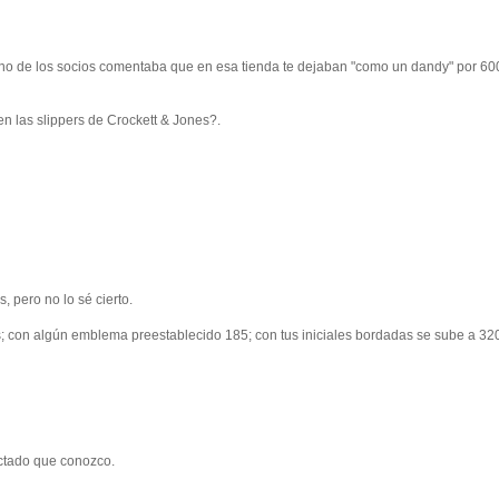
uno de los socios comentaba que en esa tienda te dejaban "como un dandy" por 60
en las slippers de Crockett & Jones?.
 pero no lo sé cierto.
as; con algún emblema preestablecido 185; con tus iniciales bordadas se sube a 32
ctado que conozco.