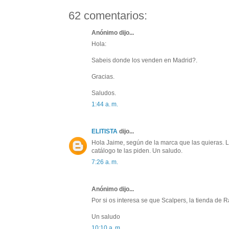
62 comentarios:
Anónimo dijo...
Hola:
Sabeis donde los venden en Madrid?.
Gracias.
Saludos.
1:44 a. m.
ELITISTA
dijo...
Hola Jaime, según de la marca que las quieras. La
catálogo te las piden. Un saludo.
7:26 a. m.
Anónimo dijo...
Por si os interesa se que Scalpers, la tienda de
Un saludo
10:10 a. m.