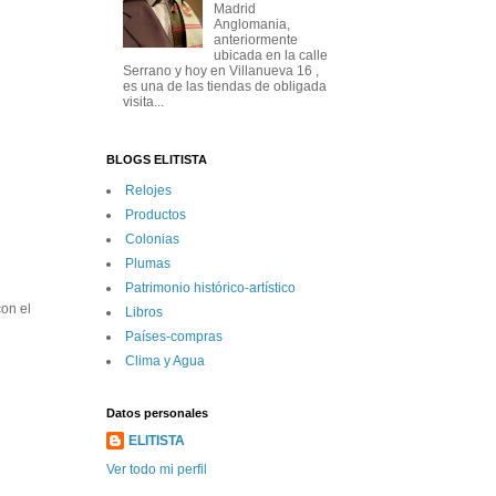
Madrid
Anglomania,
anteriormente
ubicada en la calle
Serrano y hoy en Villanueva 16 ,
es una de las tiendas de obligada
visita...
BLOGS ELITISTA
Relojes
Productos
Colonias
Plumas
Patrimonio histórico-artí­stico
con el
Libros
Paí­ses-compras
Clima y Agua
Datos personales
ELITISTA
Ver todo mi perfil