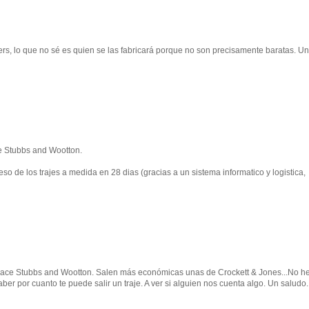
ers, lo que no sé es quien se las fabricará porque no son precisamente baratas. Un
ce Stubbs and Wootton.
 eso de los trajes a medida en 28 dias (gracias a un sistema informatico y logistica,
s hace Stubbs and Wootton. Salen más económicas unas de Crockett & Jones...No h
er por cuanto te puede salir un traje. A ver si alguien nos cuenta algo. Un saludo.