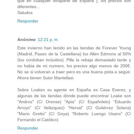
que en cualquier otraparte de España ), los precios son
diferentes...
Saludos
Responder
Anónimo
12:21 p. m.
Este invierno han tenido en las tiendas de Forever Young
(Madrid, Paseo de la Castellana) los Allen Edmons al 50%
(los cordoban incluidos). Pille la rebaja demasiado tarde y
no habia de mi numero, los precios algo menos de 200€.
No se si volveran a traer pero es una buena pista a seguir.
Ahora tienen Sutor Mantellasi.
Sobre Loakes su agente en España es Casa Exerez, y
algunas de las tiendas dónde puede encontrar Loake son
"Andros" (C/ Orense) "Apia" (C/ Españoleto) "Eduardo
Arroyo" (C/ Velázquez) "Herval" (C/ Gutiérrez Solana)
"Mario Gretto" (C/ Goya) "Roberto Luengo Usano" (C/
Fernando el Católico)
Responder