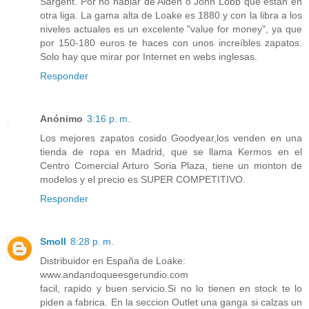
Sargent. Por no hablar de Alden o John Lobb que están en
otra liga. La gama alta de Loake es 1880 y con la libra a los
niveles actuales es un excelente "value for money", ya que
por 150-180 euros te haces con unos increíbles zapatos.
Solo hay que mirar por Internet en webs inglesas.
Responder
Anónimo
3:16 p. m.
Los mejores zapatos cosido Goodyear,los venden en una
tienda de ropa en Madrid, que se llama Kermos en el
Centro Comercial Arturo Soria Plaza, tiene un monton de
modelos y el precio es SUPER COMPETITIVO.
Responder
Smoll
8:28 p. m.
Distribuidor en España de Loake:
www.andandoqueesgerundio.com
facil, rapido y buen servicio.Si no lo tienen en stock te lo
piden a fabrica. En la seccion Outlet una ganga si calzas un