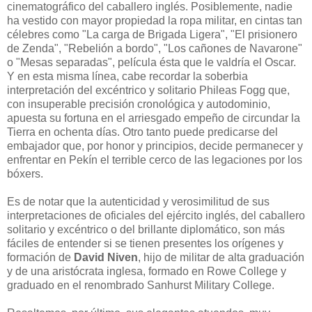
cinematográfico del caballero inglés. Posiblemente, nadie
ha vestido con mayor propiedad la ropa militar, en cintas tan
célebres como "La carga de Brigada Ligera", "El prisionero
de Zenda", "Rebelión a bordo", "Los cañones de Navarone"
o "Mesas separadas", película ésta que le valdría el Oscar.
Y en esta misma línea, cabe recordar la soberbia
interpretación del excéntrico y solitario Phileas Fogg que,
con insuperable precisión cronológica y autodominio,
apuesta su fortuna en el arriesgado empeño de circundar la
Tierra en ochenta días. Otro tanto puede predicarse del
embajador que, por honor y principios, decide permanecer y
enfrentar en Pekín el terrible cerco de las legaciones por los
bóxers.
Es de notar que la autenticidad y verosimilitud de sus
interpretaciones de oficiales del ejército inglés, del caballero
solitario y excéntrico o del brillante diplomático, son más
fáciles de entender si se tienen presentes los orígenes y
formación de
David Niven
, hijo de militar de alta graduación
y de una aristócrata inglesa, formado en Rowe College y
graduado en el renombrado Sanhurst Military College.