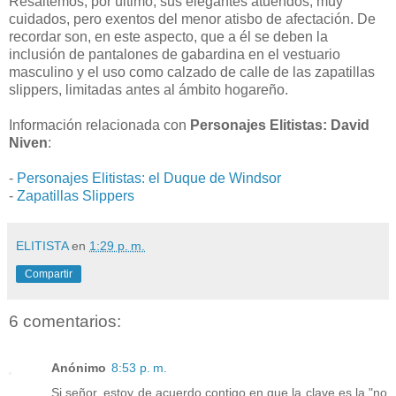
Resaltemos, por último, sus elegantes atuendos, muy
cuidados, pero exentos del menor atisbo de afectación. De
recordar son, en este aspecto, que a él se deben la
inclusión de pantalones de gabardina en el vestuario
masculino y el uso como calzado de calle de las zapatillas
slippers, limitadas antes al ámbito hogareño.
Información relacionada con
Personajes Elitistas: David
Niven
:
-
Personajes Elitistas: el Duque de Windsor
-
Zapatillas Slippers
ELITISTA
en
1:29 p. m.
Compartir
6 comentarios:
Anónimo
8:53 p. m.
Si señor, estoy de acuerdo contigo en que la clave es la "no