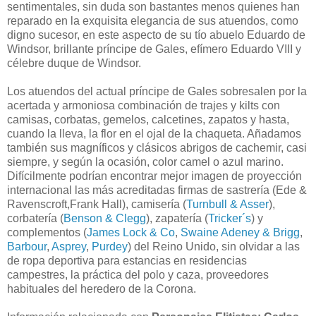
sentimentales, sin duda son bastantes menos quienes han
reparado en la exquisita elegancia de sus atuendos, como
digno sucesor, en este aspecto de su tío abuelo Eduardo de
Windsor, brillante príncipe de Gales, efímero Eduardo VIII y
célebre duque de Windsor.
Los atuendos del actual príncipe de Gales sobresalen por la
acertada y armoniosa combinación de trajes y kilts con
camisas, corbatas, gemelos, calcetines, zapatos y hasta,
cuando la lleva, la flor en el ojal de la chaqueta. Añadamos
también sus magníficos y clásicos abrigos de cachemir, casi
siempre, y según la ocasión, color camel o azul marino.
Difícilmente podrían encontrar mejor imagen de proyección
internacional las más acreditadas firmas de sastrería (Ede &
Ravenscroft,Frank Hall), camisería (
Turnbull & Asser
),
corbatería (
Benson & Clegg
), zapatería (
Tricker´s
) y
complementos (
James Lock & Co
,
Swaine Adeney & Brigg
,
Barbour
,
Asprey
,
Purdey
) del Reino Unido, sin olvidar a las
de ropa deportiva para estancias en residencias
campestres, la práctica del polo y caza, proveedores
habituales del heredero de la Corona.