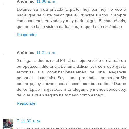
Anónimo
11:06 a. m.
Dejanso su vida privada a parte, hoy por hoy no veo a
nadie que se vista mejor que el Príncipe Carlos. Siempre
con chaquetas cruzadas y muy dado al gris. El chaqué gris,
que no se lo he visto a nadie más, le queda de escándalo.
Responder
Anónimo
11:21 a. m.
Sin lugar a dudas,es el Príncipe mejor vestido de la realeza
europea,con diferencia.Es una delicia ver con que gusto
armoniza sus combinaciones,amén de una elegancia
personal intachable.Soy un profundo admirador.Sin
embargo,hoy quizás pueda hacerle sombra su tío,el Duque
de Kent,para mi gusto,aú más elegante y menos conocido,y
del que a buen seguro ha tomado como espejo.
Responder
T
11:36 a. m.
El Duque de Kent es muy elegante, es verdad, y no cae en