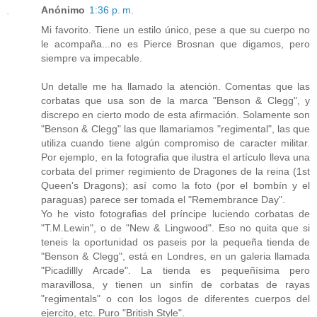
Anónimo
1:36 p. m.
Mi favorito. Tiene un estilo único, pese a que su cuerpo no
le acompaña...no es Pierce Brosnan que digamos, pero
siempre va impecable.
Un detalle me ha llamado la atención. Comentas que las
corbatas que usa son de la marca "Benson & Clegg", y
discrepo en cierto modo de esta afirmación. Solamente son
"Benson & Clegg" las que llamariamos "regimental", las que
utiliza cuando tiene algún compromiso de caracter militar.
Por ejemplo, en la fotografia que ilustra el artículo lleva una
corbata del primer regimiento de Dragones de la reina (1st
Queen's Dragons); así como la foto (por el bombín y el
paraguas) parece ser tomada el "Remembrance Day".
Yo he visto fotografias del príncipe luciendo corbatas de
"T.M.Lewin", o de "New & Lingwood". Eso no quita que si
teneis la oportunidad os paseis por la pequeña tienda de
"Benson & Clegg", está en Londres, en un galeria llamada
"Picadillly Arcade". La tienda es pequeñísima pero
maravillosa, y tienen un sinfín de corbatas de rayas
"regimentals" o con los logos de diferentes cuerpos del
ejercito, etc. Puro "British Style".