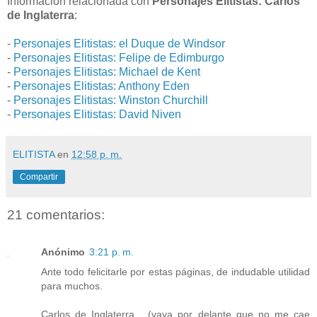
Información relacionada con
Personajes Elitistas: Carlos
de Inglaterra
:
-
Personajes Elitistas: el Duque de Windsor
-
Personajes Elitistas: Felipe de Edimburgo
-
Personajes Elitistas: Michael de Kent
-
Personajes Elitistas: Anthony Eden
-
Personajes Elitistas: Winston Churchill
-
Personajes Elitistas: David Niven
ELITISTA
en
12:58 p. m.
Compartir
21 comentarios:
Anónimo
3:21 p. m.
Ante todo felicitarle por estas páginas, de indudable utilidad
para muchos.
Carlos de Inglaterra... (vaya por delante que no me cae