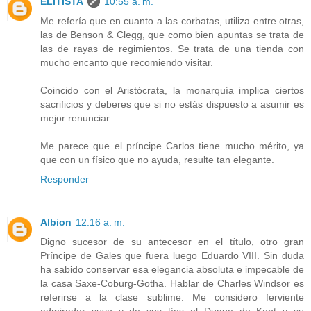
ELITISTA
10:55 a. m.
Me refería que en cuanto a las corbatas, utiliza entre otras,
las de Benson & Clegg, que como bien apuntas se trata de
las de rayas de regimientos. Se trata de una tienda con
mucho encanto que recomiendo visitar.
Coincido con el Aristócrata, la monarquía implica ciertos
sacrificios y deberes que si no estás dispuesto a asumir es
mejor renunciar.
Me parece que el príncipe Carlos tiene mucho mérito, ya
que con un físico que no ayuda, resulte tan elegante.
Responder
Albion
12:16 a. m.
Digno sucesor de su antecesor en el título, otro gran
Príncipe de Gales que fuera luego Eduardo VIII. Sin duda
ha sabido conservar esa elegancia absoluta e impecable de
la casa Saxe-Coburg-Gotha. Hablar de Charles Windsor es
referirse a la clase sublime. Me considero ferviente
admirador suyo y de sus tíos el Duque de Kent y su