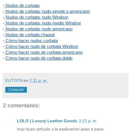
-
 Nudos de corbata
-
 Nudos de corbata: nudo simple o americano
-
 Nudos de corbata: nudo Windsor
-
 Nudos de corbata: nudo medio Windsor
-
 Nudos de corbata: nudo americano
-
 Nudos de corbata chaqué
-
 Cómo hacer nudos corbata
-
 Cómo hacer nudo de corbata Windsor
-
 Cómo hacer nudo de corbata americano
- 
Cómo hacer nudo de corbata doble
ELITISTA
en
7:11 p. m.
Compartir
2 comentarios:
LOLO | Luxury Leather Goods
2:21 p. m.
muy buen artículo y la explicacion paso a paso