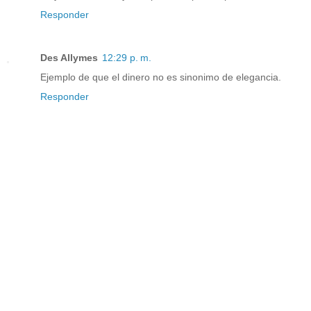
Responder
Des Allymes
12:29 p. m.
Ejemplo de que el dinero no es sinonimo de elegancia.
Responder