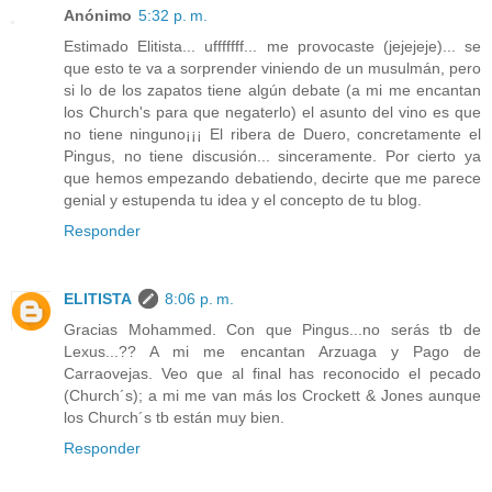
Anónimo
5:32 p. m.
Estimado Elitista... ufffffff... me provocaste (jejejeje)... se
que esto te va a sorprender viniendo de un musulmán, pero
si lo de los zapatos tiene algún debate (a mi me encantan
los Church's para que negaterlo) el asunto del vino es que
no tiene ninguno¡¡¡ El ribera de Duero, concretamente el
Pingus, no tiene discusión... sinceramente. Por cierto ya
que hemos empezando debatiendo, decirte que me parece
genial y estupenda tu idea y el concepto de tu blog.
Responder
ELITISTA
8:06 p. m.
Gracias Mohammed. Con que Pingus...no serás tb de
Lexus...?? A mi me encantan Arzuaga y Pago de
Carraovejas. Veo que al final has reconocido el pecado
(Church´s); a mi me van más los Crockett & Jones aunque
los Church´s tb están muy bien.
Responder