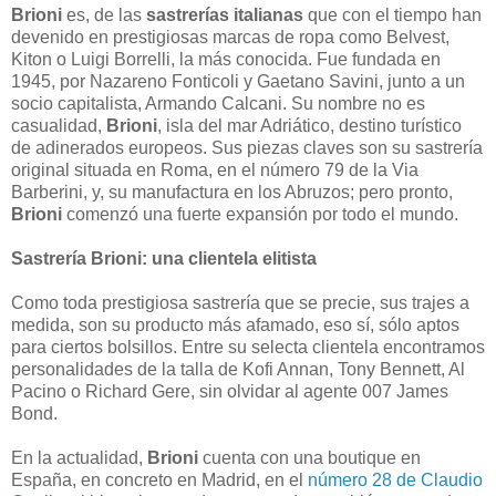
Brioni
es, de las
sastrerías italianas
que con el tiempo han
devenido en prestigiosas marcas de ropa como Belvest,
Kiton o Luigi Borrelli, la más conocida. Fue fundada en
1945, por Nazareno Fonticoli y Gaetano Savini, junto a un
socio capitalista, Armando Calcani. Su nombre no es
casualidad,
Brioni
, isla del mar Adriático, destino turístico
de adinerados europeos. Sus piezas claves son su sastrería
original situada en Roma, en el número 79 de la Via
Barberini, y, su manufactura en los Abruzos; pero pronto,
Brioni
comenzó una fuerte expansión por todo el mundo.
Sastrería Brioni: una clientela elitista
Como toda prestigiosa sastrería que se precie, sus trajes a
medida, son su producto más afamado, eso sí, sólo aptos
para ciertos bolsillos. Entre su selecta clientela encontramos
personalidades de la talla de Kofi Annan, Tony Bennett, Al
Pacino o Richard Gere, sin olvidar al agente 007 James
Bond.
En la actualidad,
Brioni
cuenta con una boutique en
España, en concreto en Madrid, en el
número 28 de Claudio