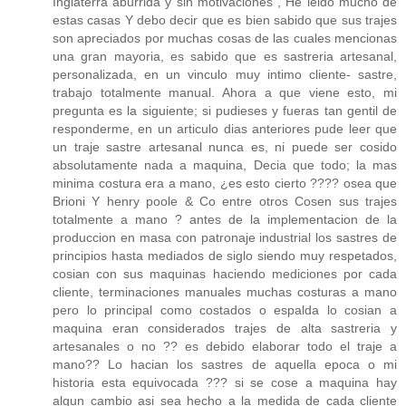
Inglaterra aburrida y sin motivaciones , He leido mucho de
estas casas Y debo decir que es bien sabido que sus trajes
son apreciados por muchas cosas de las cuales mencionas
una gran mayoria, es sabido que es sastreria artesanal,
personalizada, en un vinculo muy intimo cliente- sastre,
trabajo totalmente manual. Ahora a que viene esto, mi
pregunta es la siguiente; si pudieses y fueras tan gentil de
responderme, en un articulo dias anteriores pude leer que
un traje sastre artesanal nunca es, ni puede ser cosido
absolutamente nada a maquina, Decia que todo; la mas
minima costura era a mano, ¿es esto cierto ???? osea que
Brioni Y henry poole & Co entre otros Cosen sus trajes
totalmente a mano ? antes de la implementacion de la
produccion en masa con patronaje industrial los sastres de
principios hasta mediados de siglo siendo muy respetados,
cosian con sus maquinas haciendo mediciones por cada
cliente, terminaciones manuales muchas costuras a mano
pero lo principal como costados o espalda lo cosian a
maquina eran considerados trajes de alta sastreria y
artesanales o no ?? es debido elaborar todo el traje a
mano?? Lo hacian los sastres de aquella epoca o mi
historia esta equivocada ??? si se cose a maquina hay
algun cambio asi sea hecho a la medida de cada cliente