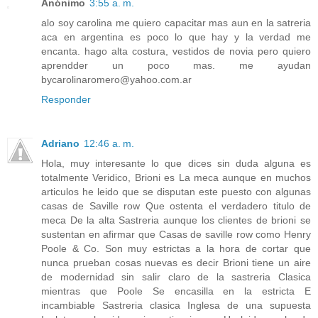
Anónimo
3:55 a. m.
alo soy carolina me quiero capacitar mas aun en la satreria
aca en argentina es poco lo que hay y la verdad me
encanta. hago alta costura, vestidos de novia pero quiero
aprendder un poco mas. me ayudan
bycarolinaromero@yahoo.com.ar
Responder
Adriano
12:46 a. m.
Hola, muy interesante lo que dices sin duda alguna es
totalmente Veridico, Brioni es La meca aunque en muchos
articulos he leido que se disputan este puesto con algunas
casas de Saville row Que ostenta el verdadero titulo de
meca De la alta Sastreria aunque los clientes de brioni se
sustentan en afirmar que Casas de saville row como Henry
Poole & Co. Son muy estrictas a la hora de cortar que
nunca prueban cosas nuevas es decir Brioni tiene un aire
de modernidad sin salir claro de la sastreria Clasica
mientras que Poole Se encasilla en la estricta E
incambiable Sastreria clasica Inglesa de una supuesta