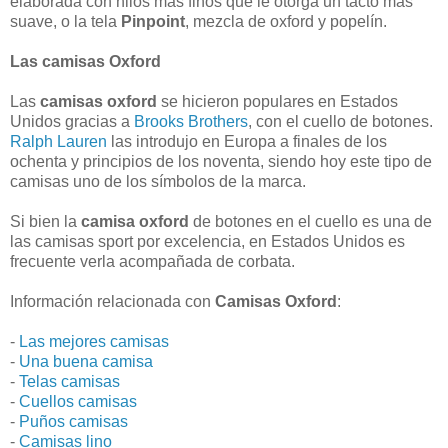
elaborada con hilos más finos que le otorga un tacto más
suave, o la tela
Pinpoint
, mezcla de oxford y popelín.
Las camisas Oxford
Las
camisas oxford
se hicieron populares en Estados
Unidos gracias a
Brooks Brothers
, con el cuello de botones.
Ralph Lauren
las introdujo en Europa a finales de los
ochenta y principios de los noventa, siendo hoy este tipo de
camisas uno de los símbolos de la marca.
Si bien la
camisa oxford
de botones en el cuello es una de
las camisas sport por excelencia, en Estados Unidos es
frecuente verla acompañada de corbata.
Información relacionada con
Camisas Oxford
:
-
Las mejores camisas
-
Una buena camisa
-
Telas camisas
-
Cuellos camisas
-
Puños camisas
-
Camisas lino