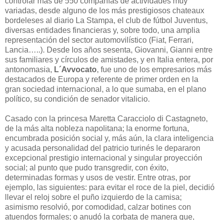
controlar más de 550 compañías de actividades muy
variadas, desde alguno de los más prestigiosos chateaux
bordeleses al diario La Stampa, el club de fútbol Juventus,
diversas entidades financieras y, sobre todo, una amplia
representación del sector automovilístico (Fiat, Ferrari,
Lancia…..). Desde los años sesenta, Giovanni, Gianni entre
sus familiares y círculos de amistades, y en Italia entera, por
antonomasia,
L´Avvocato
, fue uno de los empresarios más
destacados de Europa y referente de primer orden en la
gran sociedad internacional, a lo que sumaba, en el plano
político, su condición de senador vitalicio.
Casado con la princesa Maretta Caracciolo di Castagneto,
de la más alta nobleza napolitana; la enorme fortuna,
encumbrada posición social y, más aún, la clara inteligencia
y acusada personalidad del patricio turinés le depararon
excepcional prestigio internacional y singular proyección
social; al punto que pudo transgredir, con éxito,
determinadas formas y usos de vestir. Entre otras, por
ejemplo, las siguientes: para evitar el roce de la piel, decidió
llevar el reloj sobre el puño izquierdo de la camisa;
asimismo resolvió, por comodidad, calzar botines con
atuendos formales; o anudó la corbata de manera que,