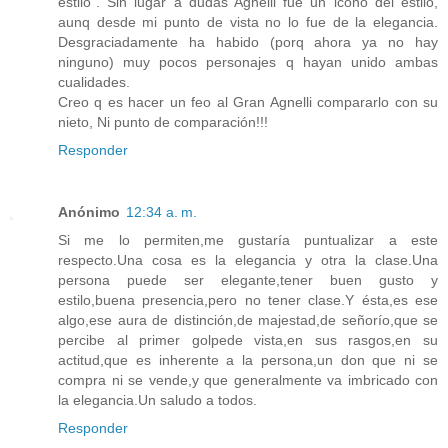
estilo". Sin lugar a dudas Agnelli fue un icono del estilo,
aunq desde mi punto de vista no lo fue de la elegancia.
Desgraciadamente ha habido (porq ahora ya no hay
ninguno) muy pocos personajes q hayan unido ambas
cualidades.
Creo q es hacer un feo al Gran Agnelli compararlo con su
nieto, Ni punto de comparación!!!
Responder
Anónimo
12:34 a. m.
Si me lo permiten,me gustaría puntualizar a este
respecto.Una cosa es la elegancia y otra la clase.Una
persona puede ser elegante,tener buen gusto y
estilo,buena presencia,pero no tener clase.Y ésta,es ese
algo,ese aura de distinción,de majestad,de señorío,que se
percibe al primer golpede vista,en sus rasgos,en su
actitud,que es inherente a la persona,un don que ni se
compra ni se vende,y que generalmente va imbricado con
la elegancia.Un saludo a todos.
Responder