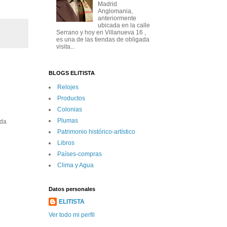
Madrid
Anglomania,
anteriormente
ubicada en la calle
Serrano y hoy en Villanueva 16 ,
es una de las tiendas de obligada
visita...
BLOGS ELITISTA
Relojes
Productos
Colonias
Plumas
ida
Patrimonio histórico-artí­stico
Libros
Paí­ses-compras
Clima y Agua
Datos personales
ELITISTA
Ver todo mi perfil