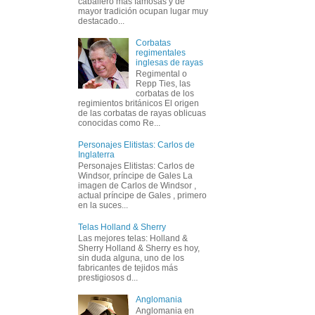
caballero más famosas y de
mayor tradición ocupan lugar muy
destacado...
Corbatas
regimentales
inglesas de rayas
Regimental o
Repp Ties, las
corbatas de los
regimientos británicos El origen
de las corbatas de rayas oblicuas
conocidas como Re...
Personajes Elitistas: Carlos de
Inglaterra
Personajes Elitistas: Carlos de
Windsor, príncipe de Gales La
imagen de Carlos de Windsor ,
actual príncipe de Gales , primero
en la suces...
Telas Holland & Sherry
Las mejores telas: Holland &
Sherry Holland & Sherry es hoy,
sin duda alguna, uno de los
fabricantes de tejidos más
prestigiosos d...
Anglomania
Anglomania en