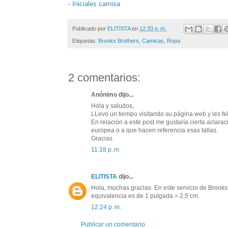
-
Iniciales camisa
Publicado por
ELITISTA
en
12:33 p. m.
Etiquetas:
Brooks Brothers
,
Camisas
,
Ropa
2 comentarios:
Anónimo dijo...
Hola y saludos,
LLevo un tiempo visitando su página web y les fe
En relación a este post me gustaría cierta aclara
europea o a que hacen referencia esas tallas.
Gracias
11:18 p. m.
ELITISTA
dijo...
Hola, muchas gracias. En este servicio de Brooks
equivalencia es de 1 pulgada = 2,5 cm.
12:24 p. m.
Publicar un comentario