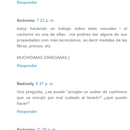
Responder
Anónimo
7:22 p. m.
estoy haciendo un trabajo sobre telas naurales i el
cachemir es una de ellas....me podrias dar alguna de sus
propiedades com màs tecnicismos, es decir medidas de las
fibras, precios, etz.
MUCHISIMAS GRACIAAAS;)
Responder
Nadxiely
6:37 p. m.
Una pregunta, ¿se puede "arreglar un suéter de cashmere
que se encojió por mal cuidado al lavarlo? ¿qué puedo
hacer?
Responder
Anónimo
11:30 a. m.