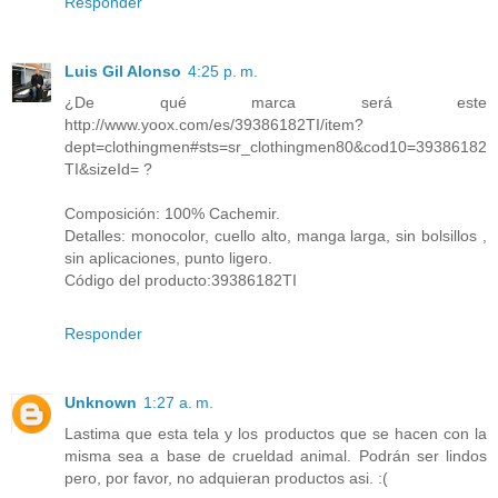
Responder
Luis Gil Alonso
4:25 p. m.
¿De qué marca será este
http://www.yoox.com/es/39386182TI/item?
dept=clothingmen#sts=sr_clothingmen80&cod10=39386182
TI&sizeId= ?
Composición: 100% Cachemir.
Detalles: monocolor, cuello alto, manga larga, sin bolsillos ,
sin aplicaciones, punto ligero.
Código del producto:39386182TI
Responder
Unknown
1:27 a. m.
Lastima que esta tela y los productos que se hacen con la
misma sea a base de crueldad animal. Podrán ser lindos
pero, por favor, no adquieran productos asi. :(