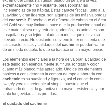
extremo del clima, han desarrollado un pelaje a la vez,
extremadamente fino y aislante, para soportar las
inclemencias de su hábitat. Estas características, junto a la
suavidad y gran ligereza, son algunas de las más valoradas
del
cachemir
. El hecho que el número de cabras en el área
del Gobi sea muy limitado, hace que la producción anual de
este material sea muy reducido; además, los animales son
trasquilados y su tejido tratado a mano, lo que motiva su
elevado precio. No obstante, conviene tener en cuenta que
las características y calidades del
cachemir
pueden variar
de un modo notable, lo que se traduce en un mayor precio.
Los elementos esenciales a la hora de valorar la calidad de
este tejido son esencialmente su finura, longitud y color,
cuanto más blanco más apreciado. Uno de los elementos
básicos a considerar en la compra de ropa elaborada con
cachemir
es su suavidad y ligereza, así el conocido como
two ply yarn
es preferible al simple, puesto que el
entramado del tejido garantiza una mayor resistencia y por
tanto longevidad a las prendas.
El cuidado del cachemir