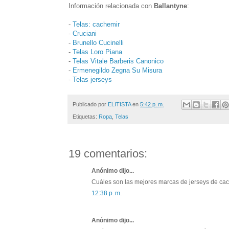
Información relacionada con
Ballantyne
:
-
Telas: cachemir
-
Cruciani
-
Brunello Cucinelli
-
Telas Loro Piana
-
Telas Vitale Barberis Canonico
-
Ermenegildo Zegna Su Misura
-
Telas jerseys
Publicado por
ELITISTA
en
5:42 p. m.
Etiquetas:
Ropa
,
Telas
19 comentarios:
Anónimo dijo...
Cuáles son las mejores marcas de jerseys de ca
12:38 p. m.
Anónimo dijo...