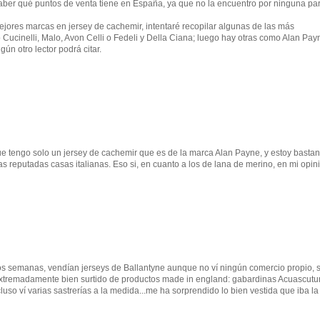
saber qué puntos de venta tiene en España, ya que no la encuentro por ninguna par
mejores marcas en jersey de cachemir, intentaré recopilar algunas de las más
o Cucinelli, Malo, Avon Celli o Fedeli y Della Ciana; luego hay otras como Alan Pay
ún otro lector podrá citar.
e tengo solo un jersey de cachemir que es de la marca Alan Payne, y estoy bastan
as reputadas casas italianas. Eso si, en cuanto a los de lana de merino, en mi opini
s semanas, vendían jerseys de Ballantyne aunque no ví ningún comercio propio, 
extremadamente bien surtido de productos made in england: gabardinas Acuascutu
uso ví varias sastrerías a la medida...me ha sorprendido lo bien vestida que iba la