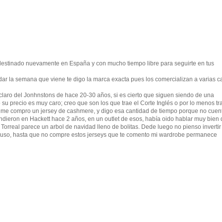
y destinado nuevamente en España y con mucho tiempo libre para seguirte en tus
rdar la semana que viene te digo la marca exacta pues los comercializan a varias c
claro del Jonhnstons de hace 20-30 años, si es cierto que siguen siendo de una
su precio es muy caro; creo que son los que trae el Corte Inglés o por lo menos tra
 me compro un jersey de cashmere, y digo esa cantidad de tiempo porque no cuen
ieron en Hackett hace 2 años, en un outlet de esos, había oido hablar muy bien 
 Torreal parece un arbol de navidad lleno de bolitas. Dede luego no pienso invertir
buso, hasta que no compre estos jerseys que te comento mi wardrobe permanece