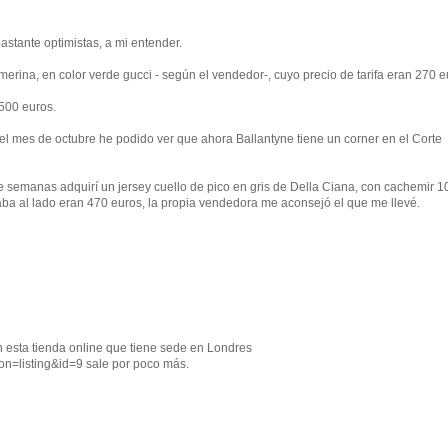
astante optimistas, a mi entender.
merina, en color verde gucci - según el vendedor-, cuyo precio de tarifa eran 270 e
500 euros.
el mes de octubre he podido ver que ahora Ballantyne tiene un corner en el Corte
 de semanas adquirí un jersey cuello de pico en gris de Della Ciana, con cachemir 
aba al lado eran 470 euros, la propia vendedora me aconsejó el que me llevé.
n esta tienda online que tiene sede en Londres
on=listing&id=9 sale por poco más.