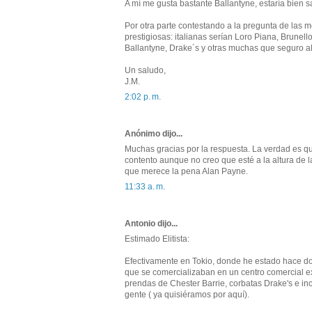
A mí me gusta bastante Ballantyne, estaría bien 
Por otra parte contestando a la pregunta de las 
prestigiosas: italianas serían Loro Piana, Brunell
Ballantyne, Drake´s y otras muchas que seguro alg
Un saludo,
J.M.
2:02 p. m.
Anónimo dijo...
Muchas gracias por la respuesta. La verdad es qu
contento aunque no creo que esté a la altura de l
que merece la pena Alan Payne.
11:33 a. m.
Antonio dijo...
Estimado Elitista:
Efectivamente en Tokio, donde he estado hace do
que se comercializaban en un centro comercial 
prendas de Chester Barrie, corbatas Drake's e incl
gente ( ya quisiéramos por aquí).