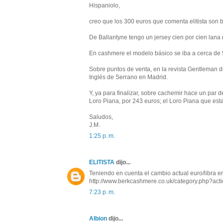
Hispaniolo,
creo que los 300 euros que comenta elitista son b
De Ballantyne tengo un jersey cien por cien lana 
En cashmere el modelo básico se iba a cerca de 
Sobre puntos de venta, en la revista Gentleman d
Inglés de Serrano en Madrid.
Y, ya para finalizar, sobre cachemir hace un par
Loro Piana, por 243 euros; el Loro Piana que est
Saludos,
J.M.
1:25 p. m.
ELITISTA
dijo...
Teniendo en cuenta el cambio actual euro/libra e
http://www.berkcashmere.co.uk/category.php?acti
7:23 p. m.
Albion
dijo...