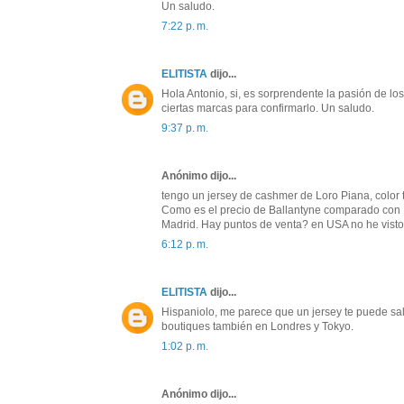
Un saludo.
7:22 p. m.
ELITISTA
dijo...
Hola Antonio, si, es sorprendente la pasión de lo
ciertas marcas para confirmarlo. Un saludo.
9:37 p. m.
Anónimo dijo...
tengo un jersey de cashmer de Loro Piana, colo
Como es el precio de Ballantyne comparado con 
Madrid. Hay puntos de venta? en USA no he visto e
6:12 p. m.
ELITISTA
dijo...
Hispaniolo, me parece que un jersey te puede sa
boutiques también en Londres y Tokyo.
1:02 p. m.
Anónimo dijo...