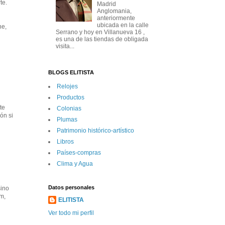
te.
Madrid
Anglomania,
anteriormente
ubicada en la calle
ne,
Serrano y hoy en Villanueva 16 ,
es una de las tiendas de obligada
visita...
BLOGS ELITISTA
Relojes
Productos
te
Colonias
ón si
Plumas
Patrimonio histórico-artí­stico
Libros
Paí­ses-compras
Clima y Agua
Datos personales
sino
m,
ELITISTA
Ver todo mi perfil