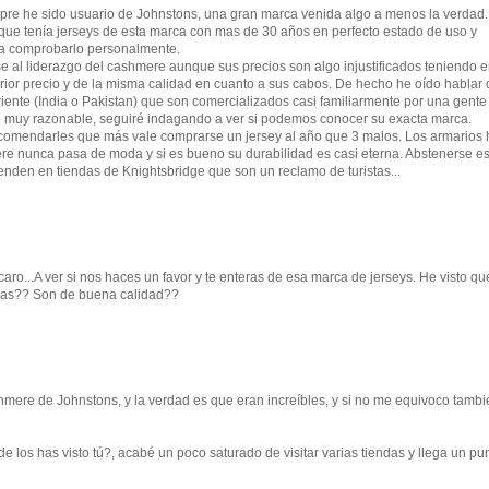
mpre he sido usuario de Johnstons, una gran marca venida algo a menos la verdad.
ue tenía jerseys de esta marca con mas de 30 años en perfecto estado de uso y
o a comprobarlo personalmente.
e al liderazgo del cashmere aunque sus precios son algo injustificados teniendo 
erior precio y de la misma calidad en cuanto a sus cabos. De hecho he oído hablar 
iente (India o Pakistan) que son comercializados casi familiarmente por una gente
o muy razonable, seguiré indagando a ver si podemos conocer su exacta marca.
recomendarles que más vale comprarse un jersey al año que 3 malos. Los armarios
re nunca pasa de moda y si es bueno su durabilidad es casi eterna. Abstenerse es
venden en tiendas de Knightsbridge que son un reclamo de turistas...
aro...A ver si nos haces un favor y te enteras de esa marca de jerseys. He visto qu
nas?? Son de buena calidad??
ere de Johnstons, y la verdad es que eran increíbles, y si no me equivoco tambi
e los has visto tú?, acabé un poco saturado de visitar varias tiendas y llega un pu