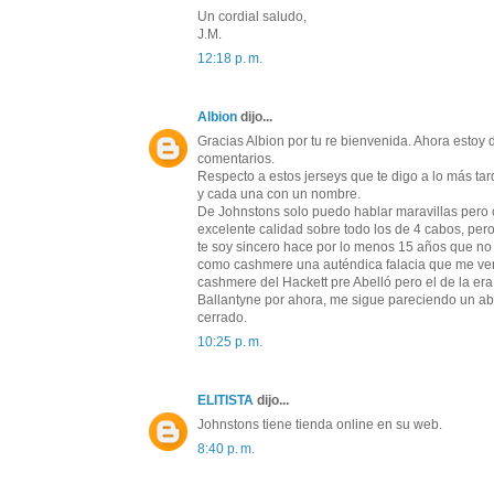
Un cordial saludo,
J.M.
12:18 p. m.
Albion
dijo...
Gracias Albion por tu re bienvenida. Ahora esto
comentarios.
Respecto a estos jerseys que te digo a lo más ta
y cada una con un nombre.
De Johnstons solo puedo hablar maravillas pero 
excelente calidad sobre todo los de 4 cabos, pero 
te soy sincero hace por lo menos 15 años que no
como cashmere una auténdica falacia que me vend
cashmere del Hackett pre Abelló pero el de la era
Ballantyne por ahora, me sigue pareciendo un a
cerrado.
10:25 p. m.
ELITISTA
dijo...
Johnstons tiene tienda online en su web.
8:40 p. m.