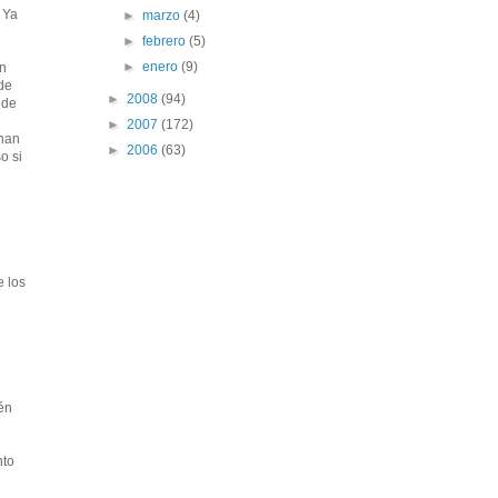
 Ya
►
marzo
(4)
►
febrero
(5)
►
enero
(9)
en
de
►
2008
(94)
 de
►
2007
(172)
 han
►
2006
(63)
o si
e los
én
nto