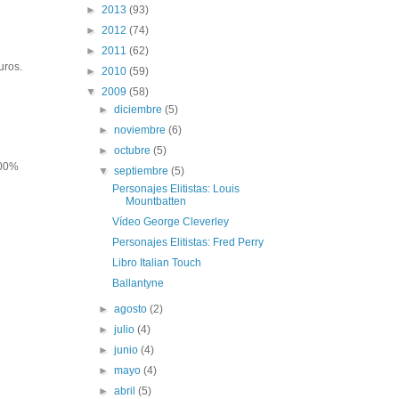
►
2013
(93)
►
2012
(74)
►
2011
(62)
uros.
►
2010
(59)
▼
2009
(58)
►
diciembre
(5)
►
noviembre
(6)
►
octubre
(5)
100%
▼
septiembre
(5)
Personajes Elitistas: Louis
Mountbatten
Vídeo George Cleverley
Personajes Elitistas: Fred Perry
Libro Italian Touch
Ballantyne
►
agosto
(2)
►
julio
(4)
►
junio
(4)
►
mayo
(4)
►
abril
(5)