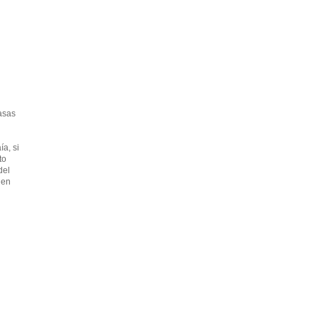
asas
ía, si
to
del
 en