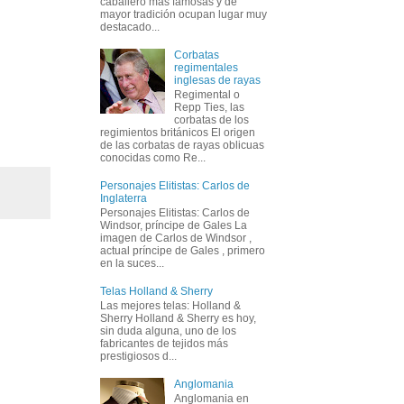
caballero más famosas y de
mayor tradición ocupan lugar muy
destacado...
Corbatas
regimentales
inglesas de rayas
Regimental o
Repp Ties, las
corbatas de los
regimientos británicos El origen
de las corbatas de rayas oblicuas
conocidas como Re...
Personajes Elitistas: Carlos de
Inglaterra
Personajes Elitistas: Carlos de
Windsor, príncipe de Gales La
imagen de Carlos de Windsor ,
actual príncipe de Gales , primero
en la suces...
Telas Holland & Sherry
Las mejores telas: Holland &
Sherry Holland & Sherry es hoy,
sin duda alguna, uno de los
fabricantes de tejidos más
prestigiosos d...
Anglomania
Anglomania en