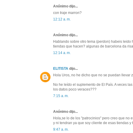
Anónimo dijo...
con traje marron?
12:12 a. m.
Anónimo dijo...
Hablando sobre otro tema (perdon) habeis leido 
tiendas que hacen? algunas de barcelona da risa v
12:14 a. m.
ELITISTA
dijo...
Hola Uros, no he dicho que no se puedan llevar z
No he leído el suplemento de El País. A veces las
los datos poco veraces???
7:15 a. m.
Anónimo dijo...
Hola,se lo de los "patrocinios" pero creo que no 
y ni tendran ya que soy cliente de esas tiendas y
9:47 a. m.