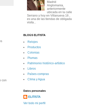
Madrid
Anglomania,
anteriormente
ubicada en la calle
Serrano y hoy en Villanueva 16 ,
es una de las tiendas de obligada
visita...
BLOGS ELITISTA
es
Relojes
Productos
Colonias
Plumas
Patrimonio histórico-artí­stico
Libros
Paí­ses-compras
Clima y Agua
o con
Datos personales
ELITISTA
Ver todo mi perfil