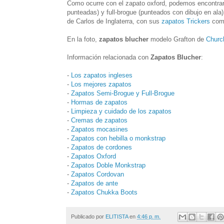
Como ocurre con el zapato oxford, podemos encontrarlo
punteadas) y full-brogue (punteados con dibujo en al
de Carlos de Inglaterra, con sus
zapatos Trickers
comb
En la foto,
zapatos blucher
modelo Grafton de
Churc
Información relacionada con
Zapatos Blucher
:
-
Los zapatos ingleses
-
Los mejores zapatos
-
Zapatos Semi-Brogue y Full-Brogue
-
Hormas de zapatos
-
Limpieza y cuidado de los zapatos
-
Cremas de zapatos
-
Zapatos mocasines
-
Zapatos con hebilla o monkstrap
-
Zapatos de cordones
-
Zapatos Oxford
-
Zapatos Doble Monkstrap
-
Zapatos Cordovan
-
Zapatos de ante
-
Zapatos Chukka Boots
Publicado por
ELITISTA
en
4:46 p. m.