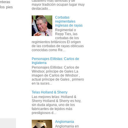
caballero más famosas y de
unteras
mayor tradición ocupan lugar muy
los pies
destacado...
Corbatas
regimentales
inglesas de rayas
Regimental o
Repp Ties, las
corbatas de los
regimientos británicos El origen
de las corbatas de rayas oblicuas
conocidas como Re...
Personajes Elitistas: Carlos de
Inglaterra
Personajes Elitistas: Carlos de
Windsor, príncipe de Gales La
imagen de Carlos de Windsor ,
actual príncipe de Gales , primero
en la suces...
Telas Holland & Sherry
Las mejores telas: Holland &
Sherry Holland & Sherry es hoy,
sin duda alguna, uno de los
fabricantes de tejidos más
prestigiosos d...
Anglomania
Anglomania en