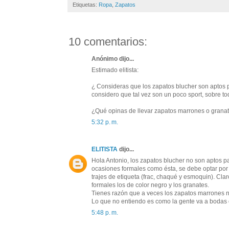
Etiquetas:
Ropa
,
Zapatos
10 comentarios:
Anónimo dijo...
Estimado elitista:
¿ Consideras que los zapatos blucher son aptos pa
considero que tal vez son un poco sport, sobre t
¿Qué opinas de llevar zapatos marrones o granat
5:32 p. m.
ELITISTA
dijo...
Hola Antonio, los zapatos blucher no son aptos pa
ocasiones formales como ésta, se debe optar por u
trajes de etiqueta (frac, chaqué y esmoquin). Cla
formales los de color negro y los granates.
Tienes razón que a veces los zapatos marrones n
Lo que no entiendo es como la gente va a bodas c
5:48 p. m.