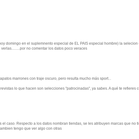
hoy domingo en el suplemnento especial de EL PAIS especial hombre) la selecion
erlas.........por no comentar los datos poco veraces
apatos marrones con traje oscuro, pero resulta mucho más sport...
 revistas lo que hacen son selecciones "patrocinadas", ya sabes. A qué te refieres 
es el caso. Respecto a los datos nombran tiendas, se les atribuyen marcas que no t
 tambien tengo que ver algo con otras