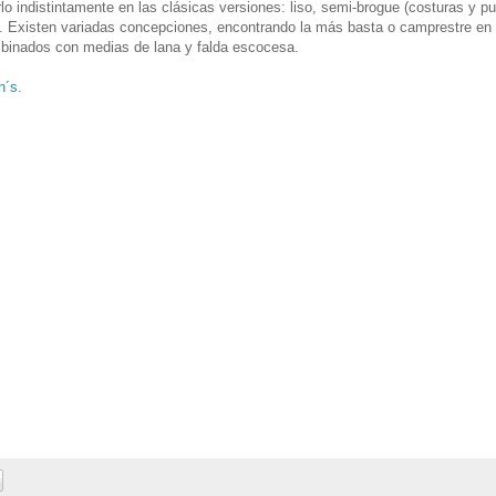
 indistintamente en las clásicas versiones: liso, semi-brogue (costuras y p
a). Existen variadas concepciones, encontrando la más basta o camprestre en 
inados con medias de lana y falda escocesa.
h´s
.