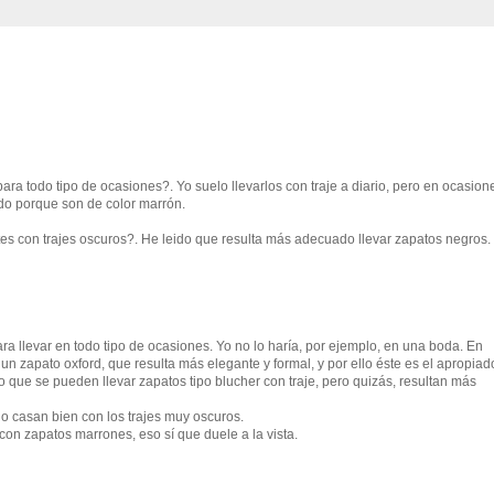
ra todo tipo de ocasiones?. Yo suelo llevarlos con traje a diario, pero en ocasion
odo porque son de color marrón.
es con trajes oscuros?. He leido que resulta más adecuado llevar zapatos negros.
ra llevar en todo tipo de ocasiones. Yo no lo haría, por ejemplo, en una boda. En
n zapato oxford, que resulta más elegante y formal, y por ello éste es el apropiad
ro que se pueden llevar zapatos tipo blucher con traje, pero quizás, resultan más
o casan bien con los trajes muy oscuros.
on zapatos marrones, eso sí que duele a la vista.