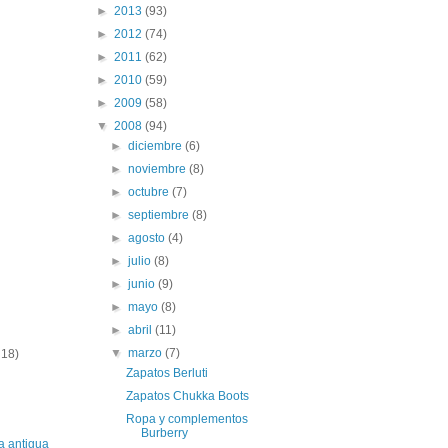
►
2013
(93)
►
2012
(74)
►
2011
(62)
►
2010
(59)
►
2009
(58)
▼
2008
(94)
►
diciembre
(6)
►
noviembre
(8)
►
octubre
(7)
►
septiembre
(8)
►
agosto
(4)
►
julio
(8)
►
junio
(9)
►
mayo
(8)
►
abril
(11)
▼
marzo
(7)
 18)
Zapatos Berluti
Zapatos Chukka Boots
Ropa y complementos
Burberry
a antigua