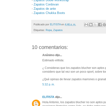
-
Zapatos Doble Monkstrap
-
Zapatos Cordovan
-
Zapatos de ante
-
Zapatos Chukka Boots
Publicado por
ELITISTA
en
4:46 p. m.
Etiquetas:
Ropa
,
Zapatos
10 comentarios:
Anónimo dijo...
Estimado elitista:
¿ Consideras que los zapatos blucher son aptos pa
considero que tal vez son un poco sport, sobre t
¿Qué opinas de llevar zapatos marrones o granat
5:32 p. m.
ELITISTA
dijo...
Hola Antonio, los zapatos blucher no son aptos pa