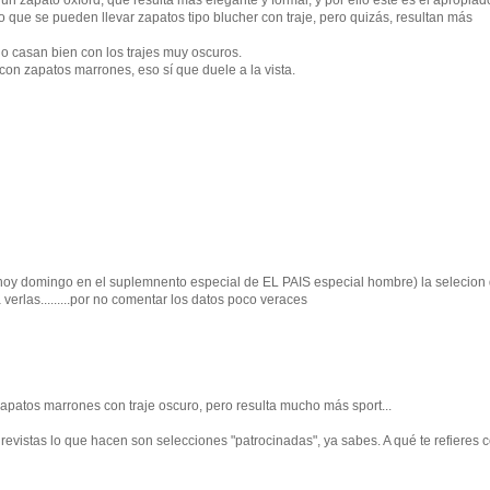
n zapato oxford, que resulta más elegante y formal, y por ello éste es el apropiad
ro que se pueden llevar zapatos tipo blucher con traje, pero quizás, resultan más
o casan bien con los trajes muy oscuros.
on zapatos marrones, eso sí que duele a la vista.
hoy domingo en el suplemnento especial de EL PAIS especial hombre) la selecion
erlas.........por no comentar los datos poco veraces
apatos marrones con traje oscuro, pero resulta mucho más sport...
 revistas lo que hacen son selecciones "patrocinadas", ya sabes. A qué te refieres 