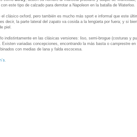
 con este tipo de calzado para derrotar a Napoleon en la batalla de Waterloo.
 el clásico oxford, pero también es mucho más sport e informal que este últi
s decir, la parte lateral del zapato va cosida a la lengüeta por fuera; y si bie
e piel.
 indistintamente en las clásicas versiones: liso, semi-brogue (costuras y p
a). Existen variadas concepciones, encontrando la más basta o camprestre en 
inados con medias de lana y falda escocesa.
h´s
.