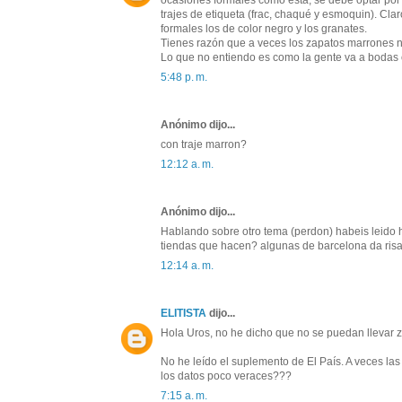
ocasiones formales como ésta, se debe optar por u
trajes de etiqueta (frac, chaqué y esmoquin). Cla
formales los de color negro y los granates.
Tienes razón que a veces los zapatos marrones n
Lo que no entiendo es como la gente va a bodas c
5:48 p. m.
Anónimo dijo...
con traje marron?
12:12 a. m.
Anónimo dijo...
Hablando sobre otro tema (perdon) habeis leido 
tiendas que hacen? algunas de barcelona da risa v
12:14 a. m.
ELITISTA
dijo...
Hola Uros, no he dicho que no se puedan llevar z
No he leído el suplemento de El País. A veces las
los datos poco veraces???
7:15 a. m.