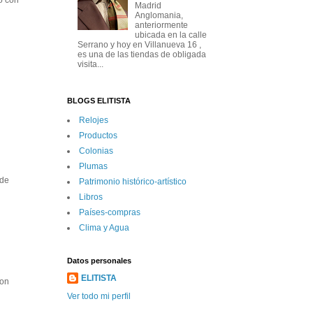
o con
Madrid
Anglomania,
anteriormente
ubicada en la calle
Serrano y hoy en Villanueva 16 ,
es una de las tiendas de obligada
visita...
BLOGS ELITISTA
Relojes
Productos
Colonias
Plumas
 de
Patrimonio histórico-artí­stico
Libros
Paí­ses-compras
Clima y Agua
Datos personales
ELITISTA
con
Ver todo mi perfil