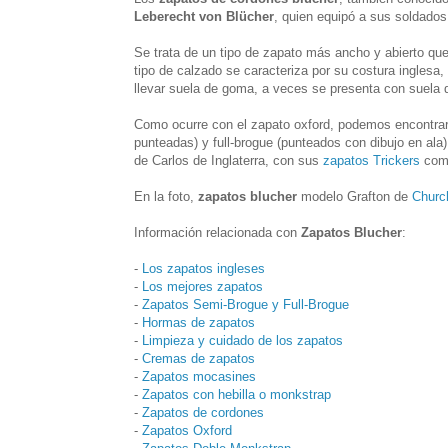
Leberecht von Blücher
, quien equipó a sus soldados
Se trata de un tipo de zapato más ancho y abierto que
tipo de calzado se caracteriza por su costura inglesa, e
llevar suela de goma, a veces se presenta con suela d
Como ocurre con el zapato oxford, podemos encontrarlo
punteadas) y full-brogue (punteados con dibujo en al
de Carlos de Inglaterra, con sus
zapatos Trickers
comb
En la foto,
zapatos blucher
modelo Grafton de
Churc
Información relacionada con
Zapatos Blucher
:
-
Los zapatos ingleses
-
Los mejores zapatos
-
Zapatos Semi-Brogue y Full-Brogue
-
Hormas de zapatos
-
Limpieza y cuidado de los zapatos
-
Cremas de zapatos
-
Zapatos mocasines
-
Zapatos con hebilla o monkstrap
-
Zapatos de cordones
-
Zapatos Oxford