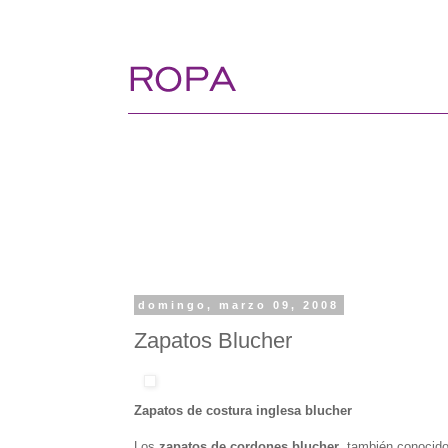
domingo, marzo 09, 2008
Zapatos Blucher
Zapatos de costura inglesa blucher
Los
zapatos de cordones blucher
, también conoci