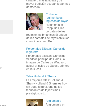
caballero más famosas y de
mayor tradición ocupan lugar muy
destacado...
Corbatas
regimentales
inglesas de rayas
Regimental o
Repp Ties, las
corbatas de los
regimientos británicos El origen
de las corbatas de rayas oblicuas
conocidas como Re...
Personajes Elitistas: Carlos de
Inglaterra
Personajes Elitistas: Carlos de
Windsor, príncipe de Gales La
imagen de Carlos de Windsor ,
actual príncipe de Gales , primero
es
en la suces...
Telas Holland & Sherry
Las mejores telas: Holland &
Sherry Holland & Sherry es hoy,
sin duda alguna, uno de los
fabricantes de tejidos más
prestigiosos d...
Anglomania
Anglomania en