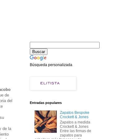
Búsqueda personalizada
acobo
ue de
oria del
Entradas populares
te
Zapatos Bespoke
Crockett & Jones
 su
Zapatos a medida
Crockett & Jones
y de la
Entre las firmas de
iento
zapatos para