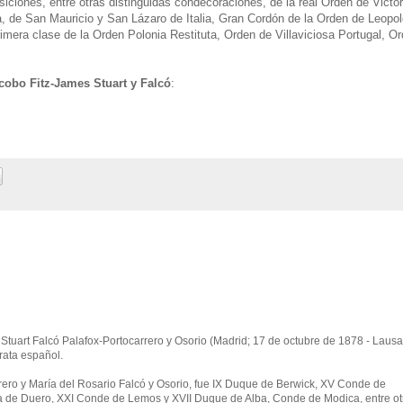
siciones, entre otras distinguidas condecoraciones, de la real Orden de Victor
a, de San Mauricio y San Lázaro de Italia, Gran Cordón de la Orden de Leopo
imera clase de la Orden Polonia Restituta, Orden de Villaviciosa Portugal, O
acobo Fitz-James Stuart y Falcó
:
Stuart Falcó Palafox-Portocarrero y Osorio (Madrid; 17 de octubre de 1878 - Laus
rata español.
rrero y María del Rosario Falcó y Osorio, fue IX Duque de Berwick, XV Conde de
 de Duero, XXI Conde de Lemos y XVII Duque de Alba, Conde de Modica, entre ot