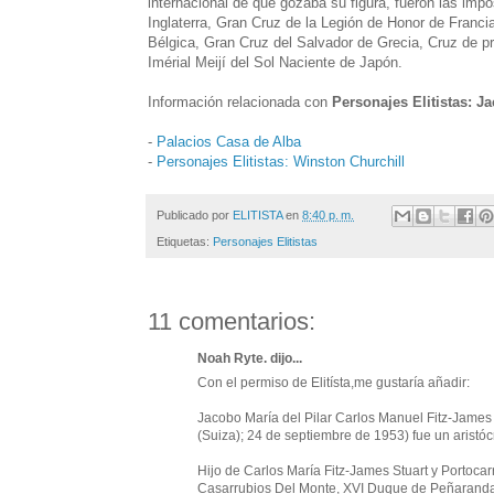
internacional de que gozaba su figura, fueron las impo
Inglaterra, Gran Cruz de la Legión de Honor de Franci
Bélgica, Gran Cruz del Salvador de Grecia, Cruz de pr
Imérial Meijí del Sol Naciente de Japón.
Información relacionada con
Personajes Elitistas: J
-
Palacios Casa de Alba
-
Personajes Elitistas: Winston Churchill
Publicado por
ELITISTA
en
8:40 p. m.
Etiquetas:
Personajes Elitistas
11 comentarios:
Noah Ryte. dijo...
Con el permiso de Elitísta,me gustaría añadir:
Jacobo María del Pilar Carlos Manuel Fitz-James 
(Suiza); 24 de septiembre de 1953) fue un aristóc
Hijo de Carlos María Fitz-James Stuart y Portoca
Casarrubios Del Monte, XVI Duque de Peñaranda