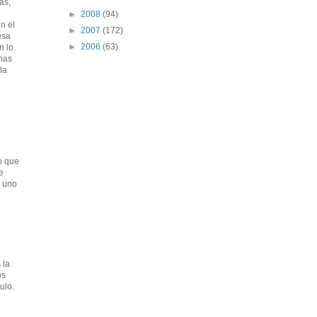
as,
►
2008
(94)
n el
►
2007
(172)
esa
►
2006
(63)
n lo
 mas
la
o que
e
a uno
 la
os
ulo.