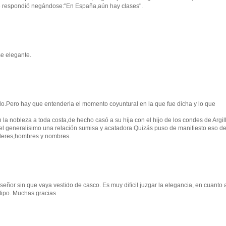
te respondió negándose:"En España,aún hay clases".
e elegante.
rlo.Pero hay que entenderla el momento coyuntural en la que fue dicha y lo que
a nobleza a toda costa,de hecho casó a su hija con el hijo de los condes de Argill
 el generalisimo una relación sumisa y acatadora.Quizás puso de manifiesto eso d
oderes,hombres y nombres.
eñor sin que vaya vestido de casco. Es muy dificil juzgar la elegancia, en cuanto 
e tipo. Muchas gracias