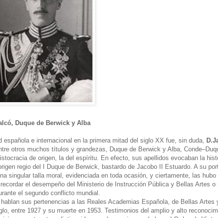
Falcó, Duque de Berwick y Alba
 española e internacional en la primera mitad del siglo XX fue, sin duda,
D.J
entre otros muchos títulos y grandezas, Duque de Berwick y Alba, Conde–Duq
istocracia de origen, la del espíritu. En efecto, sus apellidos evocaban la hist
origen regio del I Duque de Berwick, bastardo de Jacobo II Estuardo. A su por
 singular talla moral, evidenciada en toda ocasión, y ciertamente, las hubo
 recordar el desempeño del Ministerio de Instrucción Pública y Bellas Artes o
ante el segundo conflicto mundial.
al hablan sus pertenencias a las Reales Academias Española, de Bellas Artes 
iglo, entre 1927 y su muerte en 1953. Testimonios del amplio y alto reconocim