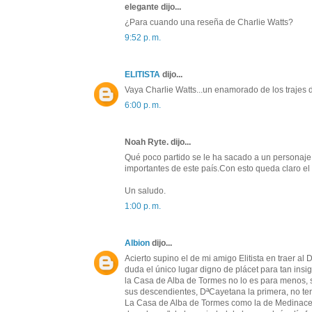
elegante dijo...
¿Para cuando una reseña de Charlie Watts?
9:52 p. m.
ELITISTA
dijo...
Vaya Charlie Watts...un enamorado de los trajes
6:00 p. m.
Noah Ryte. dijo...
Qué poco partido se le ha sacado a un persona
importantes de este país.Con esto queda claro el
Un saludo.
1:00 p. m.
Albion
dijo...
Acierto supino el de mi amigo Elitista en traer al
duda el único lugar digno de plácet para tan in
la Casa de Alba de Tormes no lo es para menos, s
sus descendientes, DªCayetana la primera, no t
La Casa de Alba de Tormes como la de Medinaceli 