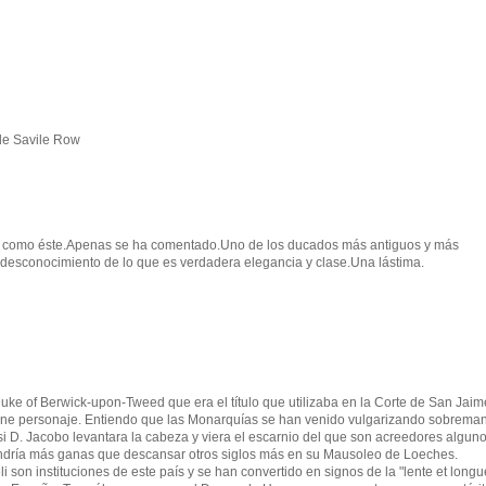
 de Savile Row
je como éste.Apenas se ha comentado.Uno de los ducados más antiguos y más
 desconocimiento de lo que es verdadera elegancia y clase.Una lástima.
 Duke of Berwick-upon-Tweed que era el título que utilizaba en la Corte de San Jaim
signe personaje. Entiendo que las Monarquías se han venido vulgarizando sobrema
i D. Jacobo levantara la cabeza y viera el escarnio del que son acreedores algun
endría más ganas que descansar otros siglos más en su Mausoleo de Loeches.
son instituciones de este país y se han convertido en signos de la "lente et longu