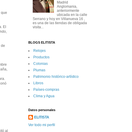
Madrid
Anglomania,
anteriormente
, que
ubicada en la calle
Serrano y hoy en Villanueva 16 ,
es una de las tiendas de obligada
. El
visita...
ando,
BLOGS ELITISTA
a de
Relojes
Productos
Colonias
embre
paña,
Plumas
Patrimonio histórico-artí­stico
ura.
Libros
ndonó
Paí­ses-compras
Clima y Agua
Datos personales
ELITISTA
Ver todo mi perfil
tó al