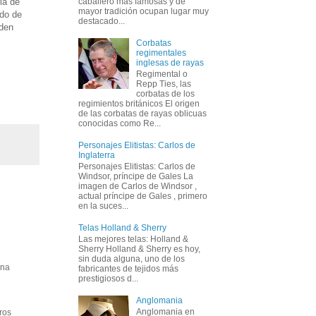
ia de
caballero más famosas y de
mayor tradición ocupan lugar muy
ldo de
destacado...
rden
Corbatas
regimentales
inglesas de rayas
Regimental o
Repp Ties, las
corbatas de los
regimientos británicos El origen
de las corbatas de rayas oblicuas
conocidas como Re...
Personajes Elitistas: Carlos de
Inglaterra
Personajes Elitistas: Carlos de
Windsor, príncipe de Gales La
imagen de Carlos de Windsor ,
actual príncipe de Gales , primero
en la suces...
Telas Holland & Sherry
Las mejores telas: Holland &
Sherry Holland & Sherry es hoy,
sin duda alguna, uno de los
ana
fabricantes de tejidos más
prestigiosos d...
Anglomania
Anglomania en
ros