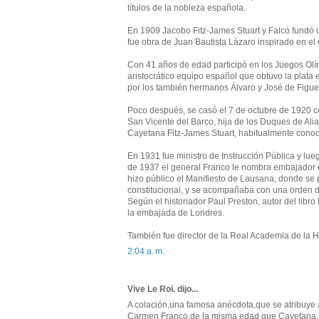
títulos de la nobleza española.
En 1909 Jacobo Fitz-James Stuart y Falcó fundó 
fue obra de Juan Bautista Lázaro inspirado en el 
Con 41 años de edad participó en los Juegos Olí
aristocrático equipo español que obtuvo la pla
por los también hermanos Álvaro y José de Figu
Poco después, se casó el 7 de octubre de 1920 c
San Vicente del Barco, hija de los Duques de Ali
Cayetana Fitz-James Stuart, habitualmente cono
En 1931 fue ministro de Instrucción Pública y lu
de 1937 el general Franco le nombra embajador e
hizo público el Manifiesto de Lausana, donde s
constitucional, y se acompañaba con una orden d
Según el historiador Paul Preston, autor del libr
la embajada de Londres.
También fue director de la Real Academia de la Hi
2:04 a. m.
Vive Le Roi. dijo...
A colación,una famosa anécdota,que se atribuye a
Carmen Franco,de la misma edad que Cayetana,iba