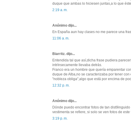
duque que ambas lo hiciesen juntas,a lo que és
2:19 a. m.
Anónimo dijo...
En España aun hay clases no me parece una fras
11:06 a. m.
Biarritz. dijo...
Entendida tal que así,dicha frase pudiera parece
intrínsecamente llevaba detrás.
Franco era un hombre que quería emparentar con l
duque de Alba,no se caracterizaba por tener con
"nobleza obliga",algo que está por encima de p
12:32 p. m.
Anónimo dijo...
Dónde puedo encontrar fotos de tan dist9inguido s
vestimenta se refiere, si solo se ven fotos de est
3:19 p. m.