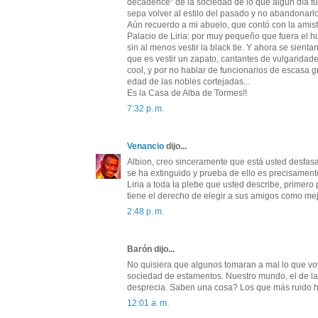
decadence" de la sociedad de lo que algún día f
sepa volver al estilo del pasado y no abandonar
Aún recuerdo a mi abuelo, que contó con la amist
Palacio de Liria: por muy pequeño que fuera el h
sin al menos vestir la black tie. Y ahora se sienta
que es vestir un zapato, cantantes de vulgaridad
cool, y por no hablar de funcionarios de escasa g
edad de las nobles cortejadas...
Es la Casa de Alba de Tormes!!
7:32 p. m.
Venancio
dijo...
Albion, creo sinceramente que está usted desfas
se ha extinguido y prueba de ello es precisamente
Liria a toda la plebe que usted describe, prime
tiene el derecho de elegir a sus amigos como mejo
2:48 p. m.
Barón dijo...
No quisiera que algunos tomaran a mal lo que voy 
sociedad de estamentos. Nuestro mundo, el de la 
desprecia. Saben una cosa? Los que más ruido ha
12:01 a. m.