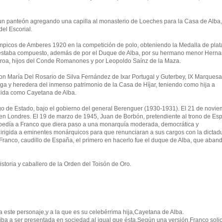
un panteón agregando una capilla al monasterio de Loeches para la Casa de Alba
del Escorial.
mpicos de Amberes 1920 en la competición de polo, obteniendo la Medalla de plata
ta estaba compuesto, además de por el Duque de Alba, por su hermano menor Hern
eroa, hijos del Conde Romanones y por Leopoldo Saínz de la Maza.
on María Del Rosario de Silva Fernández de Ixar Portugal y Guterbey, IX Marques
aga y heredera del inmenso patrimonio de la Casa de Híjar, teniendo como hija a
cida como Cayetana de Alba.
ego de Estado, bajo el gobierno del general Berenguer (1930-1931). El 21 de novi
n Londres. El 19 de marzo de 1945, Juan de Borbón, pretendiente al trono de Es
e pedía a Franco que diera paso a una monarquía moderada, democrática y
irigida a eminentes monárquicos para que renunciaran a sus cargos con la dictad
o Franco, caudillo de España, el primero en hacerlo fue el duque de Alba, que aba
storia y caballero de la Orden del Toisón de Oro.
 este personaje,y a la que es su celebérrima hija,Cayetana de Alba.
 a ser presentada en sociedad,al igual que ésta.Según una versión,Franco solici