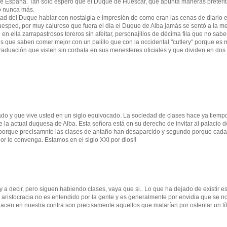
ue España. Tan sólo espero que el Duque de Huescar, que apunta maneras pretérit
lo nunca más.
ad del Duque hablar con nostalgia e impresión de como eran las cenas de diario e
uesped, por muy caluroso que fuera el día el Duque de Alba jamás se sentó a la m
n en ella zarrapastrosos toreros sin afeitar, personajillos de décima fila que no sabe
es que saben comer mejor con un palillo que con la occidental "cutlery" porque es
raduación que visten sin corbata en sus menesteres oficiales y que dividen en dos 
ado y que vive usted en un siglo equivocado. La sociedad de clases hace ya tiemp
 la actual duquesa de Alba. Esta señora está en su derecho de invitar al palacio d
ro porque precisamnte las clases de antaño han desaparcido y segundo porque cad
r le convenga. Estamos en el siglo XXI por dios!!
a decir, pero siguen habiendo clases, vaya que si.. Lo que ha dejado de existir es
aristocracia no es entendido por la gente y es generalmente por envidia que se n
cen en nuestra contra son precisamente aquellos que matarían por ostentar un tít