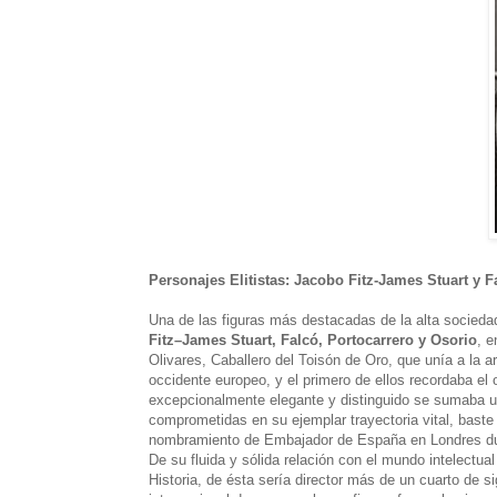
Personajes Elitistas: Jacobo Fitz-James Stuart y 
Una de las figuras más destacadas de la alta sociedad
Fitz–James Stuart, Falcó, Portocarrero y Osorio
, 
Olivares, Caballero del Toisón de Oro, que unía a la ar
occidente europeo, y el primero de ellos recordaba el 
excepcionalmente elegante y distinguido se sumaba una
comprometidas en su ejemplar trayectoria vital, baste
nombramiento de Embajador de España en Londres dur
De su fluida y sólida relación con el mundo intelectu
Historia, de ésta sería director más de un cuarto de s