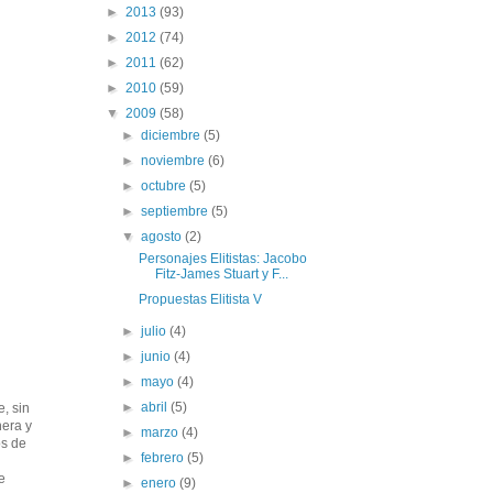
►
2013
(93)
►
2012
(74)
►
2011
(62)
►
2010
(59)
▼
2009
(58)
►
diciembre
(5)
►
noviembre
(6)
►
octubre
(5)
►
septiembre
(5)
▼
agosto
(2)
Personajes Elitistas: Jacobo
Fitz-James Stuart y F...
Propuestas Elitista V
►
julio
(4)
►
junio
(4)
►
mayo
(4)
►
abril
(5)
e, sin
nera y
►
marzo
(4)
os de
►
febrero
(5)
e
►
enero
(9)