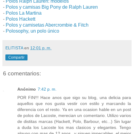
-
Polos Ralph Lauren: modelos
-
Polos y camisas Big Pony de Ralph Lauren
-
Polos La Martina
-
Polos Hackett
-
Polos y camisetas Abercrombie & Fitch
-
Polosophy, un polo único
ELITISTA
en
12:01 p. m.
Compartir
6 comentarios:
Anónimo
7:42 p. m.
POR FIN!!! Hace anos que sigo su blog, una delicia para
aquellos que nos gusta vestir con estilo y marcando la
diferencia con el resto. Ya en una ocasion hable en un post
de polos de Lacoste, merecian un comentario. Utilizo varios
de distitas marcas (Hackett, Polo, Barbour, etc...) Sin lugar
a duda los Lacoste los mas clasicos y elegantes. Tengo
alguno con mas de 12 anos...y siguen impecables, el mejor