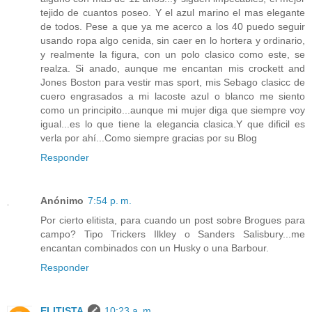
tejido de cuantos poseo. Y el azul marino el mas elegante
de todos. Pese a que ya me acerco a los 40 puedo seguir
usando ropa algo cenida, sin caer en lo hortera y ordinario,
y realmente la figura, con un polo clasico como este, se
realza. Si anado, aunque me encantan mis crockett and
Jones Boston para vestir mas sport, mis Sebago clasicc de
cuero engrasados a mi lacoste azul o blanco me siento
como un principito...aunque mi mujer diga que siempre voy
igual...es lo que tiene la elegancia clasica.Y que dificil es
verla por ahí...Como siempre gracias por su Blog
Responder
Anónimo
7:54 p. m.
Por cierto elitista, para cuando un post sobre Brogues para
campo? Tipo Trickers Ilkley o Sanders Salisbury...me
encantan combinados con un Husky o una Barbour.
Responder
ELITISTA
10:23 a. m.