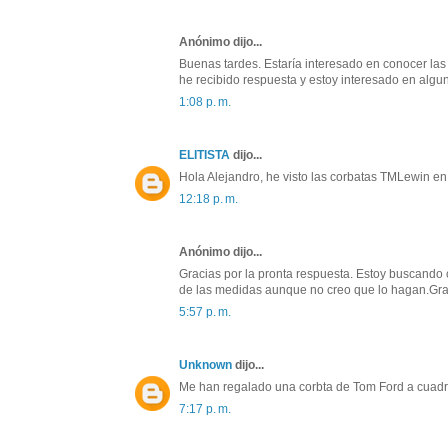
Anónimo dijo...
Buenas tardes. Estaría interesado en conocer las
he recibido respuesta y estoy interesado en al
1:08 p. m.
ELITISTA
dijo...
Hola Alejandro, he visto las corbatas TMLewin en
12:18 p. m.
Anónimo dijo...
Gracias por la pronta respuesta. Estoy buscando 
de las medidas aunque no creo que lo hagan.Gra
5:57 p. m.
Unknown
dijo...
Me han regalado una corbta de Tom Ford a cuadro
7:17 p. m.