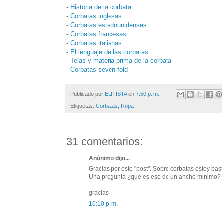
-
Historia de la corbata
-
Corbatas inglesas
-
Corbatas estadounidenses
-
Corbatas francesas
-
Corbatas italianas
-
El lenguaje de las corbatas
-
Telas y materia prima de la corbata
-
Corbatas seven-fold
Publicado por
ELITISTA
en
7:50 p. m.
Etiquetas:
Corbatas
,
Ropa
31 comentarios:
Anónimo dijo...
Gracias por este "post". Sobre corbatas estoy bast
Una pregunta ¿que es eso de un ancho minimo? 
gracias
10:10 p. m.