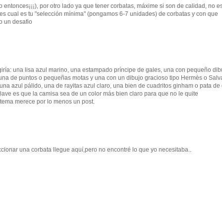
do entonces¡¡¡), por otro lado ya que tener corbatas, máxime si son de calidad, no e
ses cual es tu "selección mínima" (pongamos 6-7 unidades) de corbatas y con que
mo un desafio
egiría: una lisa azul marino, una estampado príncipe de gales, una con pequeño dib
 una de puntos o pequeñas motas y una con un dibujo gracioso tipo Hermès o Salv
na azul pálido, una de rayitas azul claro, una bien de cuadritos ginham o pata de 
 clave es que la camisa sea de un color más bien claro para que no le quite
e tema merece por lo menos un post.
cionar una corbata llegue aquí,pero no encontré lo que yo necesitaba..