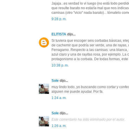
Jajaja...es verdad lo vi luego (no está todo perdi
que resulte barato no estaría mal que nos indica
camisas (otro "vicio" nada barato)... tómatelo co
9:28 p. m.
ELITISTA
dijo...
Si tuviera que escoger seis corbatas básicas, el
de cachemir que podría ser verde, una de rayas,
Ferragamo. Respecto a las camisas: una blanca, u
azul claro y una de rayitas rosa, por ejemplo. La
protagonismo a la corbata. De todas formas, est
10:38 p. m.
Sole
dijo...
muy lindo todo, yo buscando como cortar y confec
alguien me puede ayudar. Por fa.
1:24 a. m.
Sole
dijo...
Este comentario ha sido eliminado por el autor.
1:26 a. m.