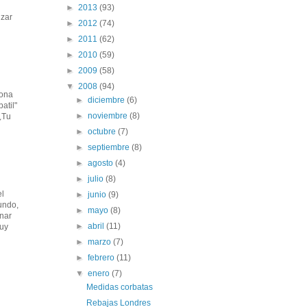
►
2013
(93)
izar
►
2012
(74)
►
2011
(62)
►
2010
(59)
►
2009
(58)
▼
2008
(94)
rona
►
diciembre
(6)
atil"
►
noviembre
(8)
¿Tu
►
octubre
(7)
►
septiembre
(8)
►
agosto
(4)
►
julio
(8)
el
►
junio
(9)
undo,
►
mayo
(8)
inar
►
abril
(11)
muy
►
marzo
(7)
►
febrero
(11)
▼
enero
(7)
Medidas corbatas
Rebajas Londres