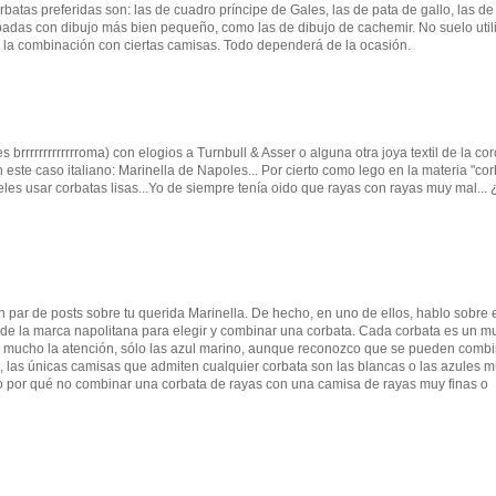
atas preferidas son: las de cuadro príncipe de Gales, las de pata de gallo, las de
padas con dibujo más bien pequeño, como las de dibujo de cachemir. No suelo util
an la combinación con ciertas camisas. Todo dependerá de la ocasión.
 brrrrrrrrrrrrroma) con elogios a Turnbull & Asser o alguna otra joya textil de la co
 este caso italiano: Marinella de Napoles... Por cierto como lego en la materia "corb
es usar corbatas lisas...Yo de siempre tenía oido que rayas con rayas muy mal... 
par de posts sobre tu querida Marinella. De hecho, en uno de ellos, hablo sobre 
 de la marca napolitana para elegir y combinar una corbata. Cada corbata es un m
an mucho la atención, sólo las azul marino, aunque reconozco que se pueden comb
n, las únicas camisas que admiten cualquier corbata son las blancas o las azules 
ro por qué no combinar una corbata de rayas con una camisa de rayas muy finas o