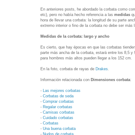
En anteriores posts, he abordado la corbata como com
etc), pero no había hecho referencia a las
medidas
qu
hora de llevar una corbata: la longitud de su parte an
extremo interior o fino de la corbata no debe ser más 
Medidas de la corbata: largo y ancho
Es cierto, que hay épocas en que las corbatas tienden
parte más ancha de la corbata, estará entre los 8,5 
para hombres más altos pueden llegar a los 152 cm.
En la foto, corbata de rayas de
Drakes
.
Información relacionada con
Dimensiones corbata
:
-
Las mejores corbatas
-
Corbatas de seda
-
Comprar corbatas
-
Regalar corbatas
-
Camisas corbatas
-
Cuidado corbatas
-
Corbatas
-
Una buena corbata
-
Nudos de corbata