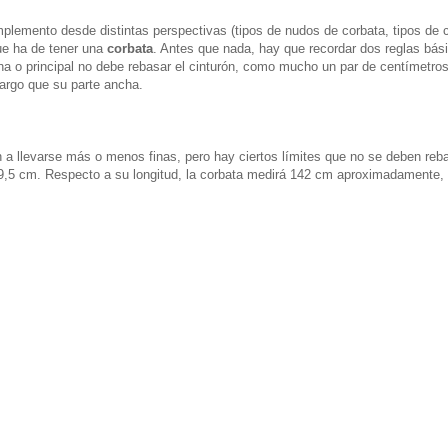
plemento desde distintas perspectivas (tipos de nudos de corbata, tipos de 
e ha de tener una
corbata
. Antes que nada, hay que recordar dos reglas bási
cha o principal no debe rebasar el cinturón, como mucho un par de centímetros
largo que su parte ancha.
 a llevarse más o menos finas, pero hay ciertos límites que no se deben reba
y 9,5 cm. Respecto a su longitud, la corbata medirá 142 cm aproximadamente, 