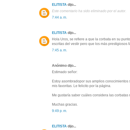
ELITISTA
dijo...
Este comentario ha sido eliminado por el autor.
7:44 a. m.
ELITISTA
dijo...
Hola Uros, se refiere a que la corbata en su pun
escritas del vestir pero que los más prestigiosos
7:45 a. m.
Anónimo dijo...
Estimado señor:
Estoy asombradopor sus amplios conocimientos s
mis favoritas. Le felicito por la página.
Me gustaría saber cuáles considera las corbatas
Muchas gracias.
9:49 p. m.
ELITISTA
dijo...