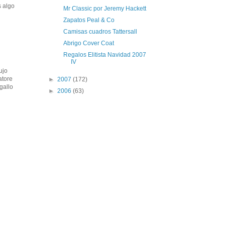
s algo
Mr Classic por Jeremy Hackett
Zapatos Peal & Co
Camisas cuadros Tattersall
Abrigo Cover Coat
Regalos Elitista Navidad 2007
IV
ujo
atore
►
2007
(172)
gallo
►
2006
(63)