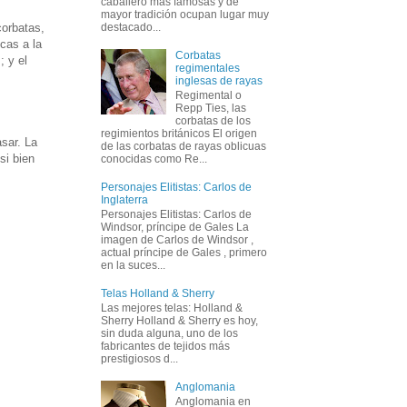
caballero más famosas y de
mayor tradición ocupan lugar muy
corbatas,
destacado...
cas a la
Corbatas
; y el
regimentales
inglesas de rayas
Regimental o
Repp Ties, las
corbatas de los
regimientos británicos El origen
sar. La
de las corbatas de rayas oblicuas
si bien
conocidas como Re...
Personajes Elitistas: Carlos de
Inglaterra
Personajes Elitistas: Carlos de
Windsor, príncipe de Gales La
imagen de Carlos de Windsor ,
actual príncipe de Gales , primero
en la suces...
Telas Holland & Sherry
Las mejores telas: Holland &
Sherry Holland & Sherry es hoy,
sin duda alguna, uno de los
fabricantes de tejidos más
prestigiosos d...
Anglomania
Anglomania en