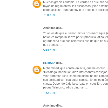
Muchas gracias Antonio. La verdad es que mis corb
rayas de regimientos, las escocesas, y las estam
corbatas lisas, aunque hay que decir que facilit
7:58 a. m.
Anónimo dijo...
Yo antes de que el señor Elitista nos machaque (es
británica rompo mi lanza por el producto latino, en
agradecería que nos aclarases eso de que no suel
que opinas?...
5:43 p. m.
ELITISTA
dijo...
Mohammed, que conste en acta, que he escrito un 
"Decálogo Marinella", diez interesantes consejos
y las corbatas lisas, como he dicho, no me llam
con facilidad con cualquier camisa. En mi opinió
claras. Dependerá de la corbata en cuestión, pe
pequeñísimos cuadros gingham....
7:52 p. m.
Anónimo dijo...