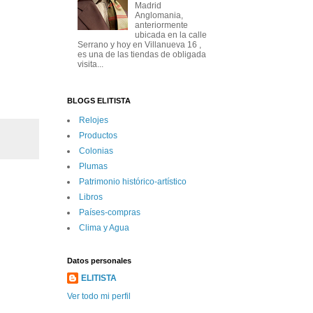
Madrid
Anglomania,
anteriormente
ubicada en la calle
Serrano y hoy en Villanueva 16 ,
es una de las tiendas de obligada
visita...
BLOGS ELITISTA
Relojes
Productos
Colonias
Plumas
Patrimonio histórico-artí­stico
Libros
Paí­ses-compras
Clima y Agua
Datos personales
ELITISTA
Ver todo mi perfil