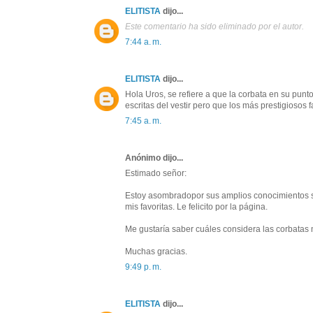
ELITISTA
dijo...
Este comentario ha sido eliminado por el autor.
7:44 a. m.
ELITISTA
dijo...
Hola Uros, se refiere a que la corbata en su pun
escritas del vestir pero que los más prestigiosos
7:45 a. m.
Anónimo dijo...
Estimado señor:
Estoy asombradopor sus amplios conocimientos s
mis favoritas. Le felicito por la página.
Me gustaría saber cuáles considera las corbatas
Muchas gracias.
9:49 p. m.
ELITISTA
dijo...