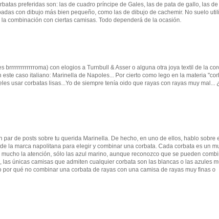
atas preferidas son: las de cuadro príncipe de Gales, las de pata de gallo, las de
padas con dibujo más bien pequeño, como las de dibujo de cachemir. No suelo util
an la combinación con ciertas camisas. Todo dependerá de la ocasión.
 brrrrrrrrrrrrroma) con elogios a Turnbull & Asser o alguna otra joya textil de la co
 este caso italiano: Marinella de Napoles... Por cierto como lego en la materia "corb
es usar corbatas lisas...Yo de siempre tenía oido que rayas con rayas muy mal... 
par de posts sobre tu querida Marinella. De hecho, en uno de ellos, hablo sobre 
 de la marca napolitana para elegir y combinar una corbata. Cada corbata es un m
an mucho la atención, sólo las azul marino, aunque reconozco que se pueden comb
n, las únicas camisas que admiten cualquier corbata son las blancas o las azules 
ro por qué no combinar una corbata de rayas con una camisa de rayas muy finas o