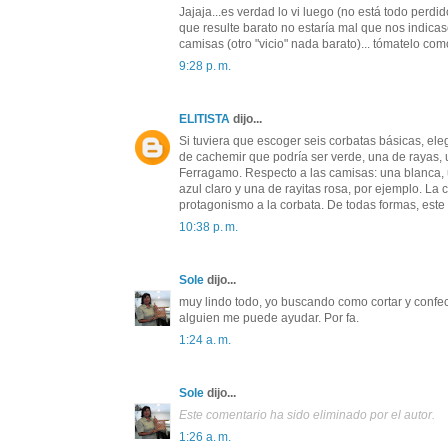
Jajaja...es verdad lo vi luego (no está todo perdi
que resulte barato no estaría mal que nos indica
camisas (otro "vicio" nada barato)... tómatelo co
9:28 p. m.
ELITISTA
dijo...
Si tuviera que escoger seis corbatas básicas, el
de cachemir que podría ser verde, una de rayas,
Ferragamo. Respecto a las camisas: una blanca, u
azul claro y una de rayitas rosa, por ejemplo. La
protagonismo a la corbata. De todas formas, est
10:38 p. m.
Sole
dijo...
muy lindo todo, yo buscando como cortar y confec
alguien me puede ayudar. Por fa.
1:24 a. m.
Sole
dijo...
Este comentario ha sido eliminado por el autor.
1:26 a. m.