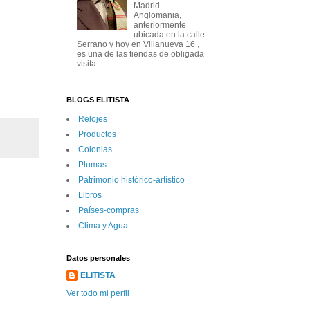
Madrid
Anglomania,
anteriormente
ubicada en la calle
Serrano y hoy en Villanueva 16 ,
es una de las tiendas de obligada
visita...
BLOGS ELITISTA
Relojes
Productos
Colonias
Plumas
Patrimonio histórico-artí­stico
Libros
Paí­ses-compras
Clima y Agua
Datos personales
ELITISTA
Ver todo mi perfil