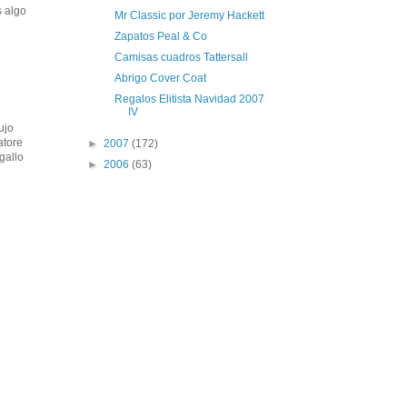
s algo
Mr Classic por Jeremy Hackett
Zapatos Peal & Co
Camisas cuadros Tattersall
Abrigo Cover Coat
Regalos Elitista Navidad 2007
IV
ujo
atore
►
2007
(172)
gallo
►
2006
(63)