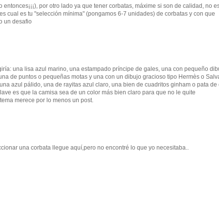
do entonces¡¡¡), por otro lado ya que tener corbatas, máxime si son de calidad, no e
ses cual es tu "selección mínima" (pongamos 6-7 unidades) de corbatas y con que
mo un desafio
egiría: una lisa azul marino, una estampado príncipe de gales, una con pequeño dib
 una de puntos o pequeñas motas y una con un dibujo gracioso tipo Hermès o Salv
na azul pálido, una de rayitas azul claro, una bien de cuadritos ginham o pata de 
 clave es que la camisa sea de un color más bien claro para que no le quite
e tema merece por lo menos un post.
cionar una corbata llegue aquí,pero no encontré lo que yo necesitaba..