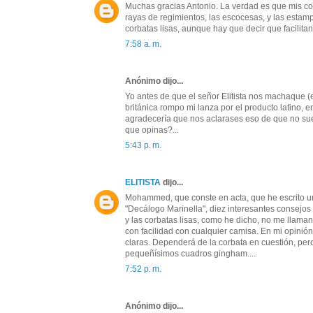
Muchas gracias Antonio. La verdad es que mis corb
rayas de regimientos, las escocesas, y las estam
corbatas lisas, aunque hay que decir que facilit
7:58 a. m.
Anónimo dijo...
Yo antes de que el señor Elitista nos machaque (es
británica rompo mi lanza por el producto latino, en
agradecería que nos aclarases eso de que no suel
que opinas?...
5:43 p. m.
ELITISTA
dijo...
Mohammed, que conste en acta, que he escrito un 
"Decálogo Marinella", diez interesantes consejos
y las corbatas lisas, como he dicho, no me llam
con facilidad con cualquier camisa. En mi opinió
claras. Dependerá de la corbata en cuestión, pe
pequeñísimos cuadros gingham....
7:52 p. m.
Anónimo dijo...