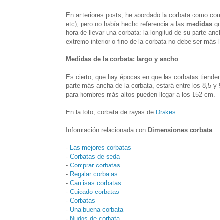
En anteriores posts, he abordado la corbata como com
etc), pero no había hecho referencia a las
medidas
qu
hora de llevar una corbata: la longitud de su parte an
extremo interior o fino de la corbata no debe ser más 
Medidas de la corbata: largo y ancho
Es cierto, que hay épocas en que las corbatas tienden
parte más ancha de la corbata, estará entre los 8,5 
para hombres más altos pueden llegar a los 152 cm.
En la foto, corbata de rayas de
Drakes
.
Información relacionada con
Dimensiones corbata
:
-
Las mejores corbatas
-
Corbatas de seda
-
Comprar corbatas
-
Regalar corbatas
-
Camisas corbatas
-
Cuidado corbatas
-
Corbatas
-
Una buena corbata
-
Nudos de corbata