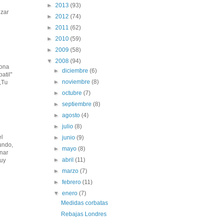
►
2013
(93)
izar
►
2012
(74)
►
2011
(62)
►
2010
(59)
►
2009
(58)
▼
2008
(94)
rona
►
diciembre
(6)
atil"
►
noviembre
(8)
¿Tu
►
octubre
(7)
►
septiembre
(8)
►
agosto
(4)
►
julio
(8)
el
►
junio
(9)
undo,
►
mayo
(8)
inar
►
abril
(11)
muy
►
marzo
(7)
►
febrero
(11)
▼
enero
(7)
Medidas corbatas
Rebajas Londres