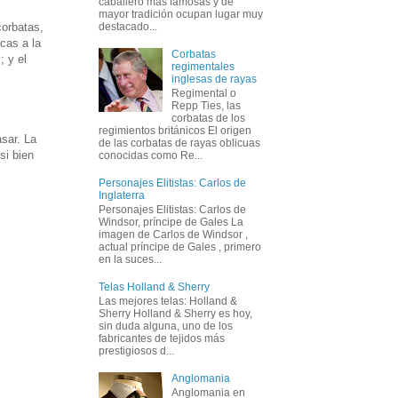
caballero más famosas y de
mayor tradición ocupan lugar muy
corbatas,
destacado...
cas a la
Corbatas
; y el
regimentales
inglesas de rayas
Regimental o
Repp Ties, las
corbatas de los
regimientos británicos El origen
sar. La
de las corbatas de rayas oblicuas
si bien
conocidas como Re...
Personajes Elitistas: Carlos de
Inglaterra
Personajes Elitistas: Carlos de
Windsor, príncipe de Gales La
imagen de Carlos de Windsor ,
actual príncipe de Gales , primero
en la suces...
Telas Holland & Sherry
Las mejores telas: Holland &
Sherry Holland & Sherry es hoy,
sin duda alguna, uno de los
fabricantes de tejidos más
prestigiosos d...
Anglomania
Anglomania en