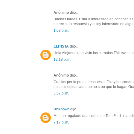
Anónimo dijo...
Buenas tardes. Estaría interesado en conocer las
he recibido respuesta y estoy interesado en al
1:08 p. m.
ELITISTA
dijo...
Hola Alejandro, he visto las corbatas TMLewin en
12:18 p. m.
Anónimo dijo...
Gracias por la pronta respuesta. Estoy buscando 
de las medidas aunque no creo que lo hagan.Gra
5:57 p. m.
Unknown
dijo...
Me han regalado una corbta de Tom Ford a cuadro
7:17 p. m.