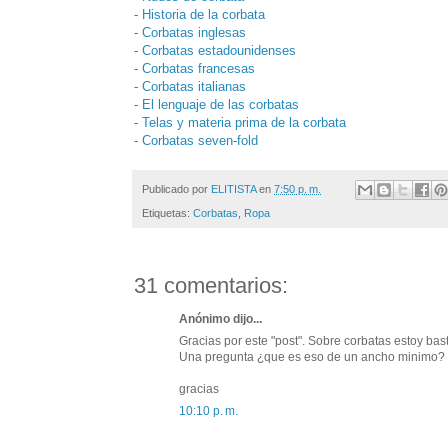
-
Historia de la corbata
-
Corbatas inglesas
-
Corbatas estadounidenses
-
Corbatas francesas
-
Corbatas italianas
-
El lenguaje de las corbatas
-
Telas y materia prima de la corbata
-
Corbatas seven-fold
Publicado por
ELITISTA
en
7:50 p. m.
Etiquetas:
Corbatas
,
Ropa
31 comentarios:
Anónimo dijo...
Gracias por este "post". Sobre corbatas estoy bast
Una pregunta ¿que es eso de un ancho minimo? 
gracias
10:10 p. m.