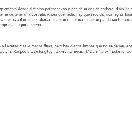
plemento desde distintas perspectivas (tipos de nudos de corbata, tipos de 
e ha de tener una
corbata
. Antes que nada, hay que recordar dos reglas bási
cha o principal no debe rebasar el cinturón, como mucho un par de centímetros
largo que su parte ancha.
 a llevarse más o menos finas, pero hay ciertos límites que no se deben reba
y 9,5 cm. Respecto a su longitud, la corbata medirá 142 cm aproximadamente, 