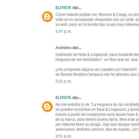
ELITISTA
dijo...
Como habrás podido ver, Benson & Clegg, es prov
visto en su escaparate chaquetas con un corte,
su web, pero en la tienda hay cosas muy interesa
1:07 p. m.
Anónimo dijo...
Hablando de New & Lingwood, hace bastante tiem
Hoguera de las Vanidades"- un libro que leí- que 
¿Ha comprado alguna vez zapatos por internet?. 
de Brooks Brothers tampoco me he atrevido aún ( 
3:31 p. m.
ELITISTA
dijo...
No me extraña lo de "La Hoguera de las vanidades
se pueden encontrar en New & Lingwood, y tambi
estuve a punto de comprarme unos tassel New & L
de la marca, pero tienen buena fama. Mira este 
por internet tiene su riesgo...hay que barajar mu
americano), distintos anchos, tipo de zapato...Un
3:51 p. m.