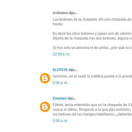
Anónimo dijo...
Los botones de la chaqueta. En una chaqueta de d
medio.
Es decir los otros botones y ojales son de adorn
diseño de la chaqueta hay dos botones, alguna ve
Si hoy solo se abrocha el de arriba, ¿por qué no 
12:59 p. m.
ELITISTA
dijo...
Anónimo, en el vestir la estética puede a lo prác
2:06 p. m.
Esteban
dijo...
Elitista, tenía entendido que en la chaqueta de 3
nunca el último. Respecto a lo que dijo anónimo,
los botones de las mangas habilitados, ¿deberían
5:36 a. m.