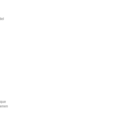
del
 que
tienen