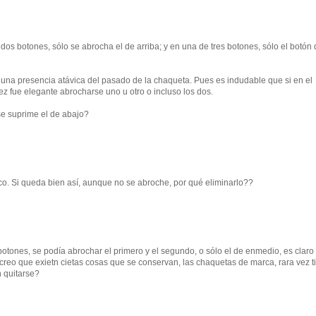
os botones, sólo se abrocha el de arriba; y en una de tres botones, sólo el botón 
o una presencia atávica del pasado de la chaqueta. Pues es indudable que si en el
z fue elegante abrocharse uno u otro o incluso los dos.
se suprime el de abajo?
tico. Si queda bien así, aunque no se abroche, por qué eliminarlo??
 botones, se podía abrochar el primero y el segundo, o sólo el de enmedio, es claro
 creo que exietn cietas cosas que se conservan, las chaquetas de marca, rara vez 
 quitarse?