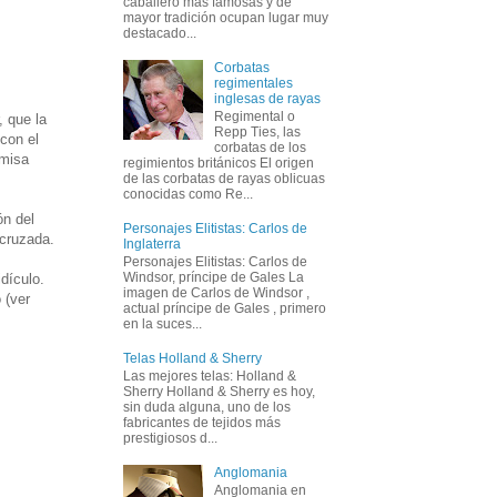
caballero más famosas y de
mayor tradición ocupan lugar muy
destacado...
Corbatas
regimentales
inglesas de rayas
Regimental o
 que la
Repp Ties, las
con el
corbatas de los
amisa
regimientos británicos El origen
de las corbatas de rayas oblicuas
conocidas como Re...
ón del
Personajes Elitistas: Carlos de
cruzada.
Inglaterra
Personajes Elitistas: Carlos de
Windsor, príncipe de Gales La
dículo.
imagen de Carlos de Windsor ,
 (ver
actual príncipe de Gales , primero
en la suces...
Telas Holland & Sherry
Las mejores telas: Holland &
Sherry Holland & Sherry es hoy,
sin duda alguna, uno de los
fabricantes de tejidos más
prestigiosos d...
Anglomania
Anglomania en