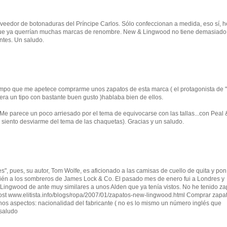
eedor de botonaduras del Príncipe Carlos. Sólo confeccionan a medida, eso sí, h
 que ya querrían muchas marcas de renombre. New & Lingwood no tiene demasiado
ntes. Un saludo.
po que me apetece comprarme unos zapatos de esta marca ( el protagonista de "
era un tipo con bastante buen gusto )hablaba bien de ellos.
Me parece un poco arriesado por el tema de equivocarse con las tallas...con Peal
siento desviarme del tema de las chaquetas). Gracias y un saludo.
", pues, su autor, Tom Wolfe, es aficionado a las camisas de cuello de quita y po
én a los sombreros de James Lock & Co. El pasado mes de enero fui a Londres y
ingwood de ante muy similares a unos Alden que ya tenía vistos. No he tenido za
post www.elitista.info/blogs/ropa/2007/01/zapatos-new-lingwood.html Comprar zapa
chos aspectos: nacionalidad del fabricante ( no es lo mismo un número inglés que
 saludo