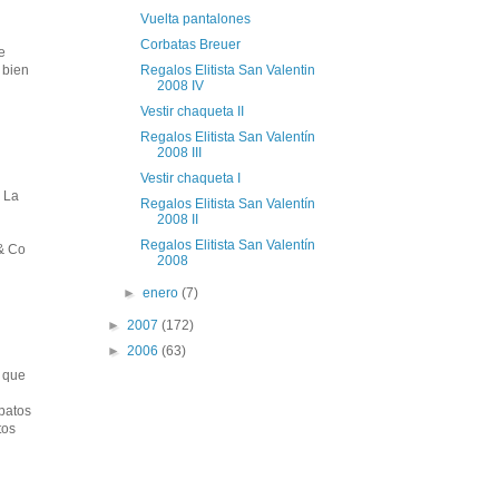
Vuelta pantalones
Corbatas Breuer
e
Regalos Elitista San Valentin
 bien
2008 IV
Vestir chaqueta II
Regalos Elitista San Valentín
2008 III
Vestir chaqueta I
 La
Regalos Elitista San Valentín
2008 II
Regalos Elitista San Valentín
 & Co
2008
►
enero
(7)
►
2007
(172)
►
2006
(63)
n que
patos
tos