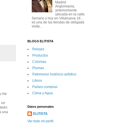
Madrid
Anglomania,
anteriormente
ubicada en la calle
Serrano y hoy en Villanueva 16 ,
es una de las tiendas de obligada
visita...
BLOGS ELITISTA
Relojes
Productos
Colonias
Plumas
Patrimonio histórico-artí­stico
Libros
Paí­ses-compras
Clima y Agua
 y me
r un
Datos personales
mbién
ía una
ELITISTA
Ver todo mi perfil