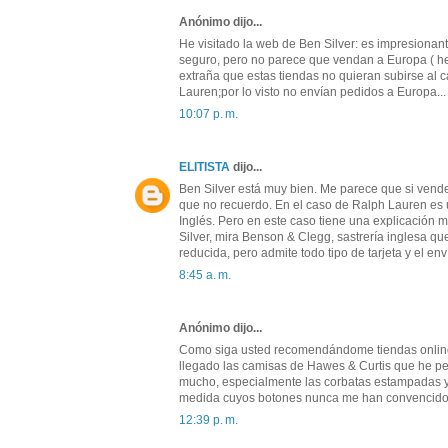
Anónimo dijo...
He visitado la web de Ben Silver: es impresiona
seguro, pero no parece que vendan a Europa ( he
extraña que estas tiendas no quieran subirse al 
Lauren;por lo visto no envían pedidos a Europa...
10:07 p. m.
ELITISTA
dijo...
Ben Silver está muy bien. Me parece que si vend
que no recuerdo. En el caso de Ralph Lauren es 
Inglés. Pero en este caso tiene una explicación m
Silver, mira Benson & Clegg, sastrería inglesa qu
reducida, pero admite todo tipo de tarjeta y el e
8:45 a. m.
Anónimo dijo...
Como siga usted recomendándome tiendas online
llegado las camisas de Hawes & Curtis que he p
mucho, especialmente las corbatas estampadas y 
medida cuyos botones nunca me han convencido 
12:39 p. m.