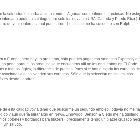
nte la selección de corbatas que venden. Algunas son realmente preciosas. No est
 intentado pedir un catálogo pero solo los envían a USA, Canadá y Puerto Rico ).
carro de venta internacional por internet. Lo mismo me ha sucedido con Ralph
en a Europa, pero hay un problema, sólo puedes pagar con American Express y ot
una pena porque los productos que encuentras allí no los encuentras en El Corte
ás o menos lógica, la diferencia de precios. Pues si te han gustado las corbatas d
e asociados a ellos, venden sus corbatas. Sólo que la selección on line es más
nvío es desde Londres.
 de esta calidad voy a tener que buscarme un segundo empleo.Todavía no me h
edido y aún quería mirar algo en New& Lingwood. Benson & Clegg me ha gustado
los botones y bordados para blazers ( precisamente tengo un blazer cruzado hec
).Un saludo.