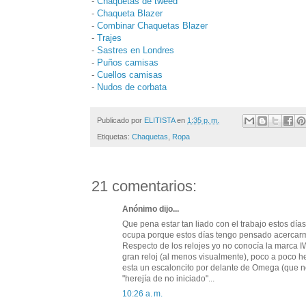
-
Chaquetas de tweed
-
Chaqueta Blazer
-
Combinar Chaquetas Blazer
-
Trajes
-
Sastres en Londres
-
Puños camisas
-
Cuellos camisas
-
Nudos de corbata
Publicado por
ELITISTA
en
1:35 p. m.
Etiquetas:
Chaquetas
,
Ropa
21 comentarios:
Anónimo dijo...
Que pena estar tan liado con el trabajo estos día
ocupa porque estos días tengo pensado acercarme
Respecto de los relojes yo no conocía la marca IW
gran reloj (al menos visualmente), poco a poco he
esta un escaloncito por delante de Omega (que no 
"herejía de no iniciado"...
10:26 a. m.