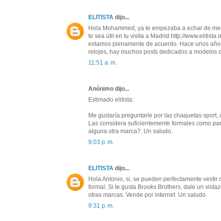
ELITISTA
dijo...
Hola Mohammed, ya te empezaba a echar de meno
te sea útil en tu visita a Madrid http://www.eliti
estamos plenamente de acuerdo. Hace unos años 
relojes, hay muchos posts dedicados a modelos
11:51 a. m.
Anónimo dijo...
Estimado elitista:
Me gustaría preguntarle por las chaquetas sport,
Las considera suficientemente formales como para
alguna otra marca?. Un saludo.
9:03 p. m.
ELITISTA
dijo...
Hola Antonio, si, se pueden perfectamente vestir
formal. Si te gusta Brooks Brothers, dale un vista
otras marcas. Vende por internet. Un saludo.
9:31 p. m.