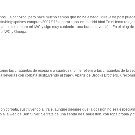
s. La conozco, pero hace mucho tiempo que no he estado. Mira, este post pued
sta.info/blogs/paises-compras/2007/01/comprar-ropa-en-madrid.html En el tema reloje
que me compré mi IWC y sigo muy contento...una buena inversión. En el blog de
 de IWC y Omega.
 como las chaquetas de espiga o a cuadros (no me refiero a las chaquetas de tweed
 llevarlas con corbata sustituyendo al traje?. Aparte de Brooks Brothers, ¿ recom
 con corbata, sustituyendo al traje, aunque siempre que la ocasión no sea especia
zo a la web de Ben Silver. Se trata de una tienda de Charleston, con ropa propia y 