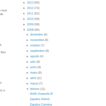
►
2013
(93)
►
2012
(74)
oy muy
►
2011
(62)
 Me
►
2010
(59)
►
2009
(58)
▼
2008
(94)
►
diciembre
(6)
►
noviembre
(8)
ra
►
octubre
(7)
►
septiembre
(8)
e Ben
►
agosto
(4)
►
julio
(8)
►
junio
(9)
►
mayo
(8)
►
abril
(11)
an
►
marzo
(7)
▼
febrero
(11)
ho a
Vestir chaqueta III
Zapatos Oxford
Zapatos Carmina