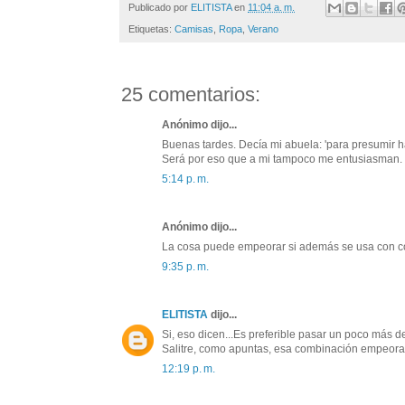
Publicado por
ELITISTA
en
11:04 a. m.
Etiquetas:
Camisas
,
Ropa
,
Verano
25 comentarios:
Anónimo dijo...
Buenas tardes. Decía mi abuela: 'para presumir ha
Será por eso que a mi tampoco me entusiasman.
5:14 p. m.
Anónimo dijo...
La cosa puede empeorar si además se usa con corb
9:35 p. m.
ELITISTA
dijo...
Si, eso dicen...Es preferible pasar un poco más de 
Salitre, como apuntas, esa combinación empeora
12:19 p. m.