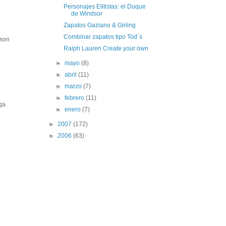
Personajes Elitistas: el Duque
de Windsor
Zapatos Gaziano & Girling
Combinar zapatos tipo Tod´s
 son
Ralph Lauren Create your own
►
mayo
(8)
►
abril
(11)
►
marzo
(7)
►
febrero
(11)
ga
►
enero
(7)
►
2007
(172)
►
2006
(63)