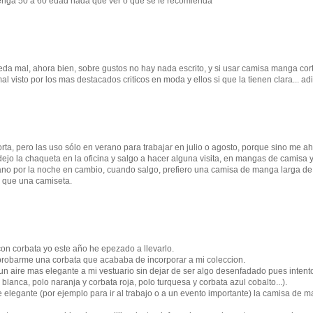
tenga 50 a 60 edad nada que ver o que se le recomienda
da mal, ahora bien, sobre gustos no hay nada escrito, y si usar camisa manga cort
l visto por los mas destacados criticos en moda y ellos si que la tienen clara... ad
a, pero las uso sólo en verano para trabajar en julio o agosto, porque sino me a
ejo la chaqueta en la oficina y salgo a hacer alguna visita, en mangas de camisa 
ano por la noche en cambio, cuando salgo, prefiero una camisa de manga larga de
 que una camiseta.
on corbata yo este año he epezado a llevarlo.
probarme una corbata que acababa de incorporar a mi coleccion.
un aire mas elegante a mi vestuario sin dejar de ser algo desenfadado pues intent
blanca, polo naranja y corbata roja, polo turquesa y corbata azul cobalto...).
e elegante (por ejemplo para ir al trabajo o a un evento importante) la camisa de 