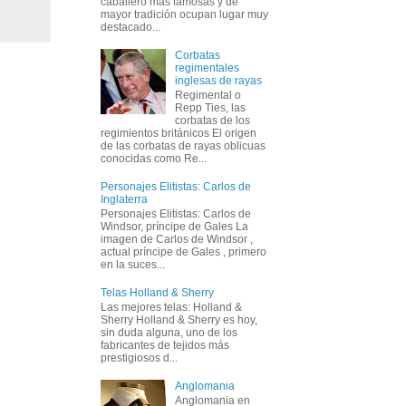
caballero más famosas y de
mayor tradición ocupan lugar muy
destacado...
Corbatas
regimentales
inglesas de rayas
Regimental o
Repp Ties, las
corbatas de los
regimientos británicos El origen
de las corbatas de rayas oblicuas
conocidas como Re...
Personajes Elitistas: Carlos de
Inglaterra
Personajes Elitistas: Carlos de
Windsor, príncipe de Gales La
imagen de Carlos de Windsor ,
actual príncipe de Gales , primero
en la suces...
Telas Holland & Sherry
Las mejores telas: Holland &
Sherry Holland & Sherry es hoy,
sin duda alguna, uno de los
fabricantes de tejidos más
prestigiosos d...
Anglomania
Anglomania en