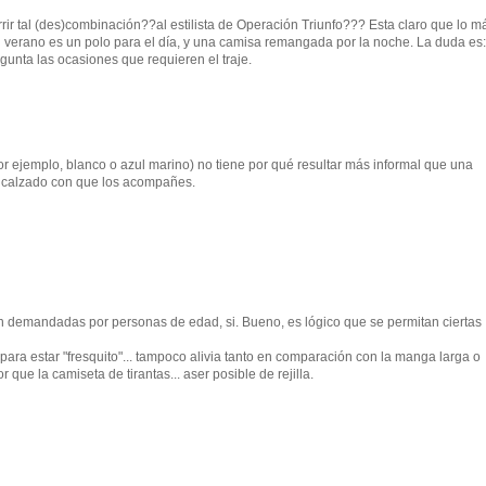
rir tal (des)combinación??al estilista de Operación Triunfo??? Esta claro que lo m
n verano es un polo para el día, y una camisa remangada por la noche. La duda es
egunta las ocasiones que requieren el traje.
or ejemplo, blanco o azul marino) no tiene por qué resultar más informal que una
y calzado con que los acompañes.
 demandadas por personas de edad, si. Bueno, es lógico que se permitan ciertas
ara estar "fresquito"... tampoco alivia tanto en comparación con la manga larga o
ue la camiseta de tirantas... aser posible de rejilla.