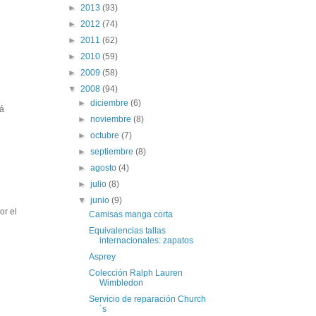
►
2013
(93)
►
2012
(74)
►
2011
(62)
►
2010
(59)
►
2009
(58)
▼
2008
(94)
►
diciembre
(6)
tá
►
noviembre
(8)
►
octubre
(7)
►
septiembre
(8)
►
agosto
(4)
►
julio
(8)
▼
junio
(9)
or el
Camisas manga corta
Equivalencias tallas
internacionales: zapatos
Asprey
Colección Ralph Lauren
Wimbledon
Servicio de reparación Church
´s