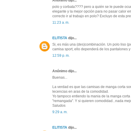
Anónimo dijo...
polo y corbata???? pero a quién se le puede ocur
elegante y la mejor opción para no pasar calor e
correcto ir al trabajo en polo? Excluyo de esta pr
11:23 a. m.
ELITISTA
dijo...
Si, es más una (des)combinación. Un polo liso (p
camisa sport, ello dependerá de los pantalones 
12:59 p. m.
Anónimo dijo...
Buenas...
La verdad es que las camisas de manga corta son
lecencias en aras de la comodidad.
Yo tampoco entiendo la mania de la manga corta p
"remangada". Y si quieren comodidad...nada mejor q
Saludos
9:29 a. m.
ELITISTA
dijo...