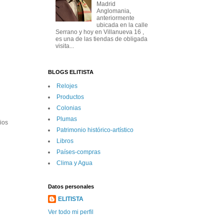
Madrid
Anglomania,
anteriormente
ubicada en la calle
Serrano y hoy en Villanueva 16 ,
es una de las tiendas de obligada
visita...
BLOGS ELITISTA
Relojes
Productos
Colonias
Plumas
ios
Patrimonio histórico-artí­stico
Libros
Paí­ses-compras
Clima y Agua
Datos personales
ELITISTA
Ver todo mi perfil