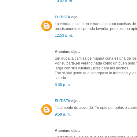
10:02 a. m.
ELITISTA
dijo...
La verdad es que en verano opto por camisas de
precisamente mi prenda favorita, pero es una opi
12:53 p. m.
Anónimo dijo...
Sin duda,la camisa de manga corta es una de los 
Por su parte,en verano,nada como un buen polo 
larga,con sus vueltas justas para las noches.
Eso si,hay gente que sobrepasa la treintena y le
saludo
6:50 p. m.
ELITISTA
dijo...
Totalmente de acuerdo. Yo opto por polos o cami
9:59 a. m.
Anónimo dijo...