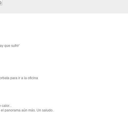
y que sufrir'
ata para ir a la oficina
calor...
 el panorama aún más. Un saludo.