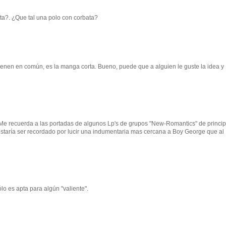
a?. ¿Que tal una polo con corbata?
tienen en común, es la manga corta. Bueno, puede que a alguien le guste la idea y
 Me recuerda a las portadas de algunos Lp's de grupos "New-Romantics" de princip
ustaría ser recordado por lucir una indumentaria mas cercana a Boy George que al
o es apta para algún "valiente".