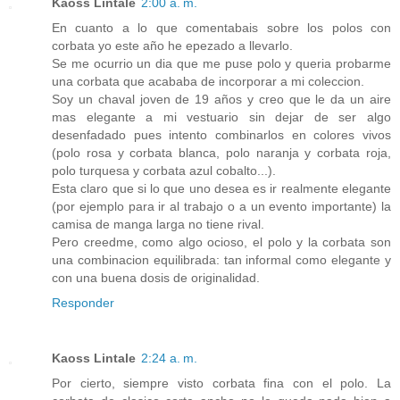
Kaoss Lintale
2:00 a. m.
En cuanto a lo que comentabais sobre los polos con
corbata yo este año he epezado a llevarlo.
Se me ocurrio un dia que me puse polo y queria probarme
una corbata que acababa de incorporar a mi coleccion.
Soy un chaval joven de 19 años y creo que le da un aire
mas elegante a mi vestuario sin dejar de ser algo
desenfadado pues intento combinarlos en colores vivos
(polo rosa y corbata blanca, polo naranja y corbata roja,
polo turquesa y corbata azul cobalto...).
Esta claro que si lo que uno desea es ir realmente elegante
(por ejemplo para ir al trabajo o a un evento importante) la
camisa de manga larga no tiene rival.
Pero creedme, como algo ocioso, el polo y la corbata son
una combinacion equilibrada: tan informal como elegante y
con una buena dosis de originalidad.
Responder
Kaoss Lintale
2:24 a. m.
Por cierto, siempre visto corbata fina con el polo. La