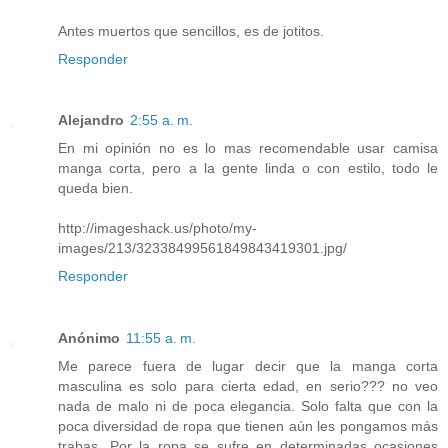
Antes muertos que sencillos, es de jotitos.
Responder
Alejandro
2:55 a. m.
En mi opinión no es lo mas recomendable usar camisa
manga corta, pero a la gente linda o con estilo, todo le
queda bien.
http://imageshack.us/photo/my-
images/213/32338499561849843419301.jpg/
Responder
Anónimo
11:55 a. m.
Me parece fuera de lugar decir que la manga corta
masculina es solo para cierta edad, en serio??? no veo
nada de malo ni de poca elegancia. Solo falta que con la
poca diversidad de ropa que tienen aún les pongamos más
trabas. Por la ropa se sufre en determinadas ocasiones