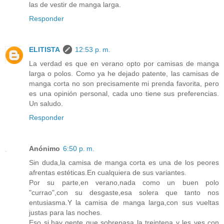
las de vestir de manga larga.
Responder
ELITISTA
12:53 p. m.
La verdad es que en verano opto por camisas de manga
larga o polos. Como ya he dejado patente, las camisas de
manga corta no son precisamente mi prenda favorita, pero
es una opinión personal, cada uno tiene sus preferencias.
Un saludo.
Responder
Anónimo
6:50 p. m.
Sin duda,la camisa de manga corta es una de los peores
afrentas estéticas.En cualquiera de sus variantes.
Por su parte,en verano,nada como un buen polo
"currao",con su desgaste,esa solera que tanto nos
entusiasma.Y la camisa de manga larga,con sus vueltas
justas para las noches.
Eso si,hay gente que sobrepasa la treintena y les ves con