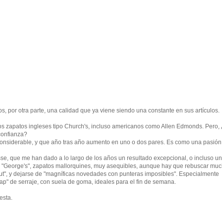
os, por otra parte, una calidad que ya viene siendo una constante en sus artículos.
os zapatos ingleses tipo Church's, incluso americanos como Allen Edmonds. Pero,
confianza?
onsiderable, y que año tras año aumento en uno o dos pares. Es como una pasión 
sse, que me han dado a lo largo de los años un resultado excepcional, o incluso un
a "George's", zapatos mallorquines, muy asequibles, aunque hay que rebuscar mu
ut", y dejarse de "magníficas novedades con punteras imposibles". Especialmente
p" de serraje, con suela de goma, ideales para el fin de semana.
esta.