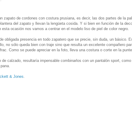
n zapato de cordones con costura prusiana, es decir, las dos partes de la pa
lantera del zapato y llevan la lengüeta cosida. Y si bien en función de la dec
n esta ocasión nos vamos a centrar en el modelo liso de piel de color negro.
e obligada presencia en todo zapatero que se precie, sin duda, un básico. E
lo, no sólo queda bien con traje sino que resulta un excelente compañero par
rac. Como se puede apreciar en la foto, lleva una costura o corte en la punte
o de calzado, resultaría impensable combinarlos con un pantalón sport, como
 pana.
ckett & Jones
.