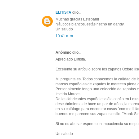
ELITISTA
dijo...
Muchas gracias Esteban!!
Náuticos blancos, estás hecho un dandy.
Un saludo
10:41 a. m.
Anónimo dijo...
Apreciado Elitista.
Excelente su artículo sobre los zapatos Oxford lis
Mi pregunta es. Todos conocemos la calidad de l
marcas españolas de zapatos le merecen plena 
Personalmente tengo una colección de zapatos c
Imelda Marcos....
De los fabricantes españoles sólo confio en Lotu
descubrimiento de hace un par de años, la marc
en su catálogo para encontrar cosas "comme il fa
buenos me parecen sus zapatos estilo, "Monk-Stra
Si no es abusar espero con impaciencia su respu
Un saludo