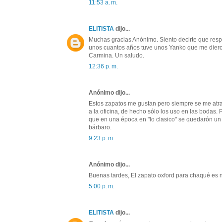
11:53 a. m.
ELITISTA
dijo...
Muchas gracias Anónimo. Siento decirte que respe
unos cuantos años tuve unos Yanko que me dieron
Carmina. Un saludo.
12:36 p. m.
Anónimo dijo...
Estos zapatos me gustan pero siempre se me atra
a la oficina, de hecho sólo los uso en las bodas.
que en una época en "lo clasico" se quedarón un
bárbaro.
9:23 p. m.
Anónimo dijo...
Buenas tardes, El zapato oxford para chaqué es 
5:00 p. m.
ELITISTA
dijo...