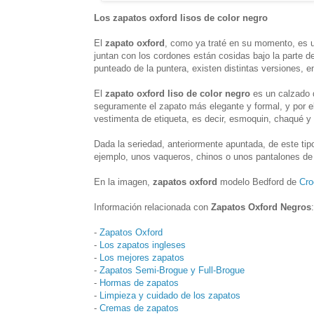
Los zapatos oxford lisos de color negro
El
zapato oxford
, como ya traté en su momento, es u
juntan con los cordones están cosidas bajo la parte de
punteado de la puntera, existen distintas versiones, e
El
zapato oxford liso de color negro
es un calzado d
seguramente el zapato más elegante y formal, y por el
vestimenta de etiqueta, es decir, esmoquin, chaqué y f
Dada la seriedad, anteriormente apuntada, de este tip
ejemplo, unos vaqueros, chinos o unos pantalones de
En la imagen,
zapatos oxford
modelo Bedford de
Cro
Información relacionada con
Zapatos Oxford Negros
:
-
Zapatos Oxford
-
Los zapatos ingleses
-
Los mejores zapatos
-
Zapatos Semi-Brogue y Full-Brogue
-
Hormas de zapatos
-
Limpieza y cuidado de los zapatos
-
Cremas de zapatos