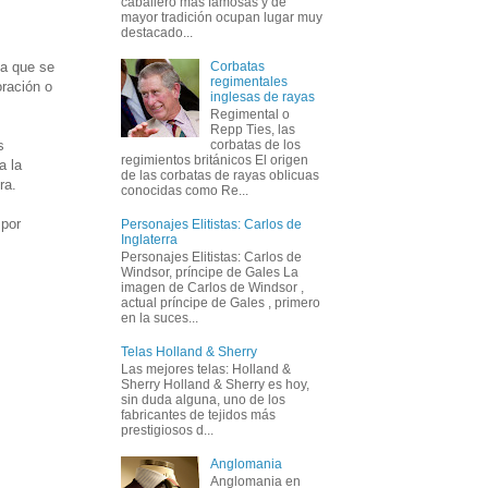
caballero más famosas y de
mayor tradición ocupan lugar muy
destacado...
Corbatas
la que se
regimentales
oración o
inglesas de rayas
Regimental o
Repp Ties, las
s
corbatas de los
regimientos británicos El origen
a la
de las corbatas de rayas oblicuas
ra.
conocidas como Re...
 por
Personajes Elitistas: Carlos de
Inglaterra
Personajes Elitistas: Carlos de
Windsor, príncipe de Gales La
imagen de Carlos de Windsor ,
actual príncipe de Gales , primero
en la suces...
Telas Holland & Sherry
Las mejores telas: Holland &
Sherry Holland & Sherry es hoy,
sin duda alguna, uno de los
fabricantes de tejidos más
prestigiosos d...
Anglomania
Anglomania en