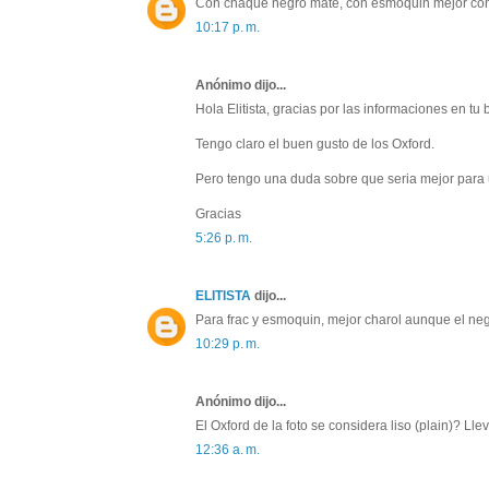
Con chaqué negro mate, con esmoquin mejor con b
10:17 p. m.
Anónimo dijo...
Hola Elitista, gracias por las informaciones en tu
Tengo claro el buen gusto de los Oxford.
Pero tengo una duda sobre que seria mejor para un
Gracias
5:26 p. m.
ELITISTA
dijo...
Para frac y esmoquin, mejor charol aunque el n
10:29 p. m.
Anónimo dijo...
El Oxford de la foto se considera liso (plain)? Lle
12:36 a. m.