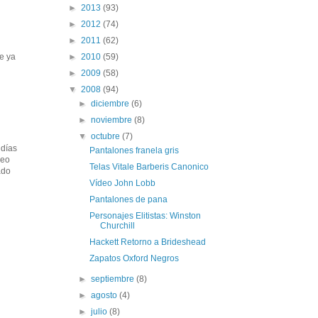
►
2013
(93)
►
2012
(74)
►
2011
(62)
►
2010
(59)
e ya
►
2009
(58)
▼
2008
(94)
►
diciembre
(6)
►
noviembre
(8)
▼
octubre
(7)
 días
Pantalones franela gris
reo
Telas Vitale Barberis Canonico
ado
Vídeo John Lobb
Pantalones de pana
Personajes Elitistas: Winston
Churchill
Hackett Retorno a Brideshead
Zapatos Oxford Negros
►
septiembre
(8)
►
agosto
(4)
►
julio
(8)