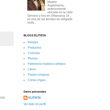
Madrid
Anglomania,
anteriormente
ubicada en la calle
Serrano y hoy en Villanueva 16 ,
es una de las tiendas de obligada
visita...
BLOGS ELITISTA
Relojes
Productos
Colonias
Plumas
Patrimonio histórico-artí­stico
Libros
Paí­ses-compras
Clima y Agua
Datos personales
ca).
ELITISTA
Ver todo mi perfil