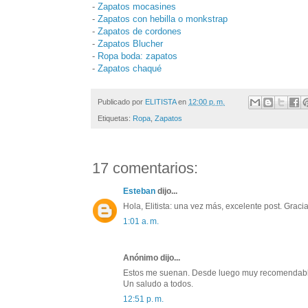
-
Zapatos mocasines
-
Zapatos con hebilla o monkstrap
-
Zapatos de cordones
-
Zapatos Blucher
-
Ropa boda: zapatos
-
Zapatos chaqué
Publicado por
ELITISTA
en
12:00 p. m.
Etiquetas:
Ropa
,
Zapatos
17 comentarios:
Esteban
dijo...
Hola, Elitista: una vez más, excelente post. Gracia
1:01 a. m.
Anónimo dijo...
Estos me suenan. Desde luego muy recomendables
Un saludo a todos.
12:51 p. m.