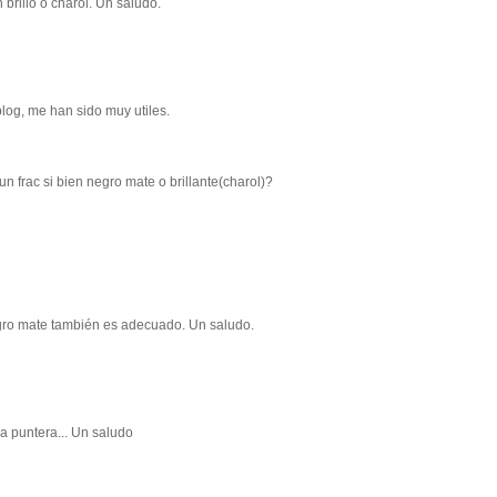
rillo o charol. Un saludo.
 blog, me han sido muy utiles.
 frac si bien negro mate o brillante(charol)?
egro mate también es adecuado. Un saludo.
va puntera... Un saludo