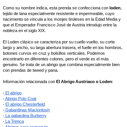
Como su nombre indica, esta prenda se confecciona con 
loden
, 
tejido de lana especialmente resistente e impermeable, cuyo 
nacimiento se vincula a los monjes tiroleses en la Edad Media y 
que el Emperador Francisco José de Austria introdujo entre la 
nobleza en el siglo XIX. 
El Loden clásico se caracteriza por su cuello vuelto, su corte 
largo y ancho, su larga abertura trasera, el fuelle en los hombros, 
botones curvos en cruz y bolsillos verticales. Podemos 
encontrarlo en diferentes colores, pero el verde es el más 
genuino. Se trata de un abrigo que combina especialmente bien 
con prendas de tweed y pana. 
Información relacionada con 
El Abrigo Austriaco o Loden
:
-
 El abrigo
-
Abrigo Polo Coat
- 
El abrigo Chesterfield
-
 Gabardinas Mackintosh
-
 La gabardina Burberry
-
 La Trenca
-
 Abrigos para esmoquin