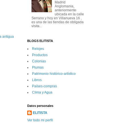
Madrid
Anglomania,
anteriormente
ubicada en la calle
Serrano y hoy en Villanueva 16 ,
es una de las tiendas de obligada
visita...
a antigua
BLOGS ELITISTA
Relojes
Productos
Colonias
Plumas
Patrimonio histórico-artí­stico
Libros
Paí­ses-compras
Clima y Agua
Datos personales
ELITISTA
Ver todo mi perfil