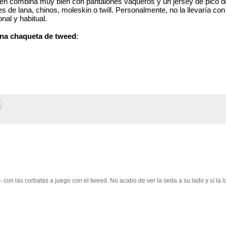
ién combina muy bien con pantalones vaqueros y un jersey de pico de
de lana, chinos, moleskin o twill. Personalmente, no la llevaría con 
al y habitual. 
na chaqueta de tweed
: 
 con las corbatas a juego con el tweed. No acabo de ver la seda a su lado y sí la l