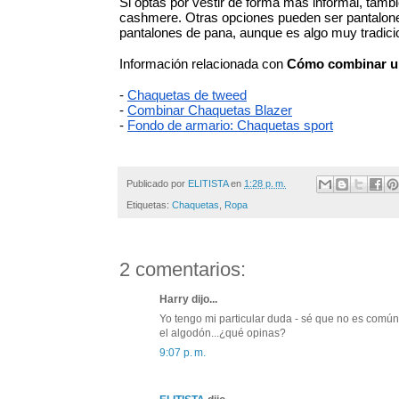
Si optas por vestir de forma más informal, tamb
cashmere. Otras opciones pueden ser pantalones 
pantalones de pana, aunque es algo muy tradicion
Información relacionada con 
Cómo combinar u
-
Chaquetas de tweed
- 
Combinar Chaquetas Blazer
- 
Fondo de armario: Chaquetas sport
Publicado por
ELITISTA
en
1:28 p. m.
Etiquetas:
Chaquetas
,
Ropa
2 comentarios:
Harry dijo...
Yo tengo mi particular duda - sé que no es común-
el algodón...¿qué opinas?
9:07 p. m.