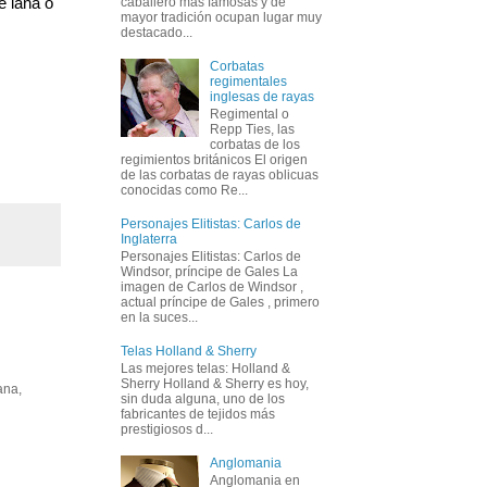
 lana o 
caballero más famosas y de
mayor tradición ocupan lugar muy
destacado...
Corbatas
regimentales
inglesas de rayas
Regimental o
Repp Ties, las
corbatas de los
regimientos británicos El origen
de las corbatas de rayas oblicuas
conocidas como Re...
Personajes Elitistas: Carlos de
Inglaterra
Personajes Elitistas: Carlos de
Windsor, príncipe de Gales La
imagen de Carlos de Windsor ,
actual príncipe de Gales , primero
en la suces...
Telas Holland & Sherry
Las mejores telas: Holland &
Sherry Holland & Sherry es hoy,
ana,
sin duda alguna, uno de los
fabricantes de tejidos más
prestigiosos d...
Anglomania
Anglomania en