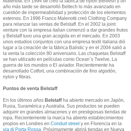
Malenotti. En 1994 se creó la fábrica de nylon Belfresh y un
año más tarde se desarrolló Beltech lo más avanzado en
cuestión de impermeabilidad y protección de los elementos
externos. En 1996 Franco Malenotti creó Clothing Company
para relanzar las ventas de Belstaff. En el 2002 la joint
venture con la empresa italian comenzó a dar grandes frutos
y Belstaff tuvo una gran acogida en el mercado. En 2003
unos estudios conjuntos con una empresa textil italiana dió
lugar a la creación de la fábrica Balistic y en el 2004 salió a
la venta la colección 80 aniversario. Las chaquetas Belstaff
se han utilizado en películas como Ocean´s Twelve, La
guerra de los mundos o El aviador. Recientemente ha
desarrollado Cotfort, una combinación de fino algodón,
nylon y fibras.
Puntos de venta Belstaff
En los últimos años
Belstaff
ha abierto mercado en Japón,
Rusia, Suramérica y Australia. Sus productos se pueden
adquirir en grandes almacenes y en prestigiosas tiendas de
ropa. Recientemente la marca ha abierto establecimientos
propios en Londres en
Conduit street
y en Florencia en la
via di Porta Rossa
. Próximamente abrirá tiendas en Nueva