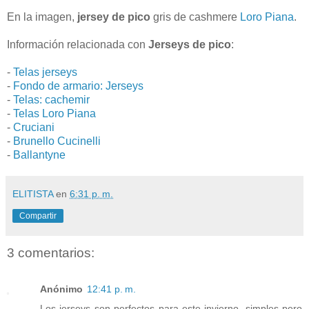
En la imagen,
jersey de pico
gris de cashmere
Loro Piana
.
Información relacionada con
Jerseys de pico
:
-
Telas jerseys
-
Fondo de armario: Jerseys
-
Telas: cachemir
-
Telas Loro Piana
-
Cruciani
-
Brunello Cucinelli
-
Ballantyne
ELITISTA
en
6:31 p. m.
Compartir
3 comentarios:
Anónimo
12:41 p. m.
Los jerseys son perfectos para este invierno, simples pero