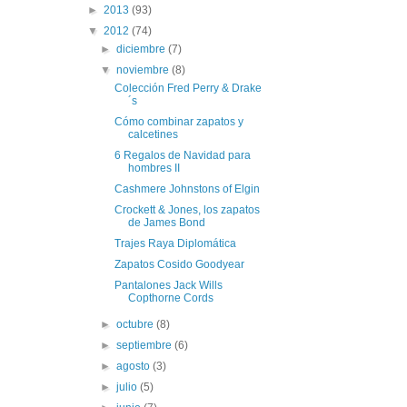
►
2013
(93)
▼
2012
(74)
►
diciembre
(7)
▼
noviembre
(8)
Colección Fred Perry & Drake
´s
Cómo combinar zapatos y
calcetines
6 Regalos de Navidad para
hombres II
Cashmere Johnstons of Elgin
Crockett & Jones, los zapatos
de James Bond
Trajes Raya Diplomática
Zapatos Cosido Goodyear
Pantalones Jack Wills
Copthorne Cords
►
octubre
(8)
►
septiembre
(6)
►
agosto
(3)
►
julio
(5)