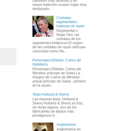
caballero más famosas y de
mayor tradición ocupan lugar muy
destacado...
Corbatas
regimentales
inglesas de rayas
Regimental o
Repp Ties, las
corbatas de los
regimientos británicos El origen
de las corbatas de rayas oblicuas
conocidas como Re...
Personajes Elitistas: Carlos de
Inglaterra
Personajes Elitistas: Carlos de
Windsor, príncipe de Gales La
imagen de Carlos de Windsor ,
actual príncipe de Gales , primero
en la suces...
Telas Holland & Sherry
Las mejores telas: Holland &
y
Sherry Holland & Sherry es hoy,
sin duda alguna, uno de los
fabricantes de tejidos más
prestigiosos d...
Anglomania
Anglomania en