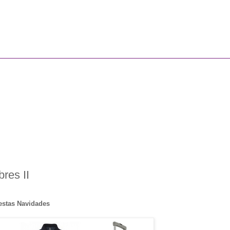
res II
 estas Navidades