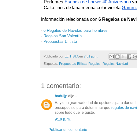
- Perfumes 
Esencia de Loewe 40 Aniversario
 va
- Calcetines de lana merina color violeta 
Gammar
Información relacionada con 
6 Regalos de Navi
-
6 Regalos de Navidad para hombres
-
Regalos San Valentín
-
Propuestas Elitista
Publicado por
ELITISTA
en
7:51 p. m.
Etiquetas:
Propuestas Elitista
,
Regalos
,
Regalos Navidad
1 comentario:
baduljp
dijo...
Hay una gran variedad de opciones para dar un 
presupuesto para determinar que
regalos de nav
sobre todo que le guste.
9:19 p. m.
Publicar un comentario