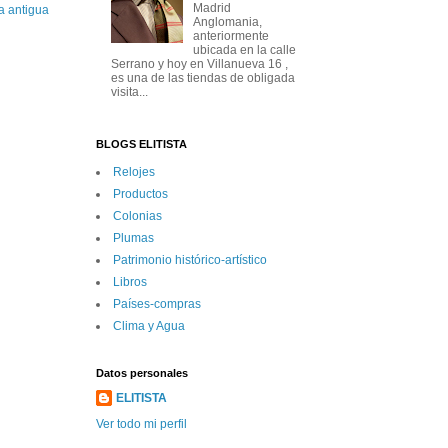
Madrid
a antigua
Anglomania,
anteriormente
ubicada en la calle
Serrano y hoy en Villanueva 16 ,
es una de las tiendas de obligada
visita...
BLOGS ELITISTA
Relojes
Productos
Colonias
Plumas
Patrimonio histórico-artí­stico
Libros
Paí­ses-compras
Clima y Agua
Datos personales
ELITISTA
Ver todo mi perfil