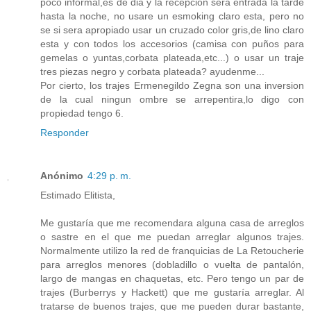
poco informal,es de dia y la recepcion sera entrada la tarde
hasta la noche, no usare un esmoking claro esta, pero no
se si sera apropiado usar un cruzado color gris,de lino claro
esta y con todos los accesorios (camisa con puños para
gemelas o yuntas,corbata plateada,etc...) o usar un traje
tres piezas negro y corbata plateada? ayudenme...
Por cierto, los trajes Ermenegildo Zegna son una inversion
de la cual ningun ombre se arrepentira,lo digo con
propiedad tengo 6.
Responder
Anónimo
4:29 p. m.
Estimado Elitista,
Me gustaría que me recomendara alguna casa de arreglos
o sastre en el que me puedan arreglar algunos trajes.
Normalmente utilizo la red de franquicias de La Retoucherie
para arreglos menores (dobladillo o vuelta de pantalón,
largo de mangas en chaquetas, etc. Pero tengo un par de
trajes (Burberrys y Hackett) que me gustaría arreglar. Al
tratarse de buenos trajes, que me pueden durar bastante,