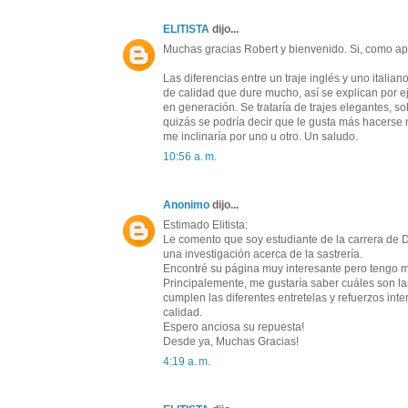
ELITISTA
dijo...
Muchas gracias Robert y bienvenido. Si, como ap
Las diferencias entre un traje inglés y uno itali
de calidad que dure mucho, así se explican por 
en generación. Se trataría de trajes elegantes, so
quizás se podría decir que le gusta más hacerse
me inclinaría por uno u otro. Un saludo.
10:56 a. m.
Anonimo
dijo...
Estimado Elitista:
Le comento que soy estudiante de la carrera de 
una investigación acerca de la sastrería.
Encontré su página muy interesante pero tengo m
Principalemente, me gustaría saber cuáles son las
cumplen las diferentes entretelas y refuerzos in
calidad.
Espero anciosa su repuesta!
Desde ya, Muchas Gracias!
4:19 a. m.