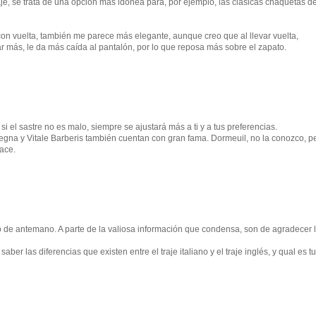
e, se trata de una opción más idónea para, por ejemplo, las clásicas chaquetas d
 con vuelta, también me parece más elegante, aunque creo que al llevar vuelta,
ar más, le da más caída al pantalón, por lo que reposa más sobre el zapato.
si el sastre no es malo, siempre se ajustará más a ti y a tus preferencias.
egna y Vitale Barberis también cuentan con gran fama. Dormeuil, no la conozco, p
hace.
to de antemano. A parte de la valiosa información que condensa, son de agradecer 
saber las diferencias que existen entre el traje italiano y el traje inglés, y qual es tu