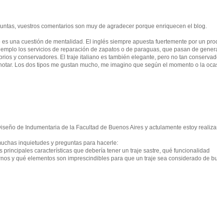
untas, vuestros comentarios son muy de agradecer porque enriquecen el blog.
ano es una cuestión de mentalidad. El inglés siempre apuesta fuertemente por un pro
ejemplo los servicios de reparación de zapatos o de paraguas, que pasan de gener
brios y conservadores. El traje italiano es también elegante, pero no tan conservad
 notar. Los dos tipos me gustan mucho, me imagino que según el momento o la oca
Diseño de Indumentaria de la Facultad de Buenos Aires y actulamente estoy realiz
uchas inquietudes y preguntas para hacerle:
 principales características que debería tener un traje sastre, qué funcionalidad
ternos y qué elementos son imprescindibles para que un traje sea considerado de 