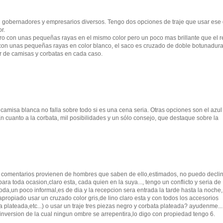
 gobernadores y empresarios diversos. Tengo dos opciones de traje que usar ese 
r.
curo con unas pequeñas rayas en el mismo color pero un poco mas brillante que el r
gro con unas pequeñas rayas en color blanco, el saco es cruzado de doble botunadura
 de camisas y corbatas en cada caso.
 camisa blanca no falla sobre todo si es una cena seria. Otras opciones son el azul
En cuanto a la corbata, mil posibilidades y un sólo consejo, que destaque sobre la
s comentarios provienen de hombres que saben de ello,estimados, no puedo decli
ra toda ocasion,claro esta, cada quien en la suya..., tengo un conflicto y seria de
da,un poco informal,es de dia y la recepcion sera entrada la tarde hasta la noche,
apropiado usar un cruzado color gris,de lino claro esta y con todos los accesorios
plateada,etc...) o usar un traje tres piezas negro y corbata plateada? ayudenme...
inversion de la cual ningun ombre se arrepentira,lo digo con propiedad tengo 6.