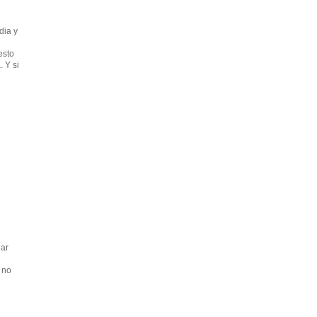
dia y
esto
. Y si
nar
 no