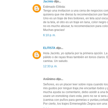
Jacinto
dijo...
Estimado Elitista:
Tengo una invitacion a una cena de negocios con
quisiera que me dieras tu recomendacion por favo
Uno es un traje de tres botones, en tela azul os
de la tela, el otro es un traje en lana, color ne
no es mucho abusar, tu recomendacion para color
Muchas gracias!
6:10 p. m.
ELITISTA
dijo...
Hola Jacinto, yo optaría por la primera opción. La
pálido o de rayas finas también en tonos claros. 
camisa. Un saludo.
12:33 p. m.
Anónimo dijo...
Señores, es un placer leer sobre ropa cuando lo
mis gustos por ningun traje,me encantan todos y pa
mucha ayuda su comentario, debo asistir a una bo
usare un esmoking claro esta, pero no se si sera 
(camisa con puños para gemelas o yuntas,corbata 
Por cierto, los trajes Ermenegildo Zegna son una 