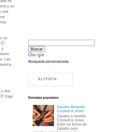
idad es
erra y en
s una
muy
 muy
do su
 El
 y
olores
ca. Las
Búsqueda personalizada
arantía
 o dos
El traje
Entradas populares
Zapatos Bespoke
Crockett & Jones
Zapatos a medida
Crockett & Jones
Entre las firmas de
zapatos para