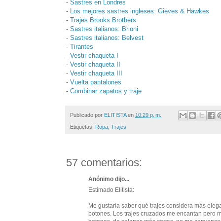
-
Sastres en Londres
-
Los mejores sastres ingleses: Gieves & Hawkes
-
Trajes Brooks Brothers
-
Sastres italianos: Brioni
-
Sastres italianos: Belvest
-
Tirantes
-
Vestir chaqueta I
-
Vestir chaqueta II
-
Vestir chaqueta III
-
Vuelta pantalones
-
Combinar zapatos y traje
Publicado por
ELITISTA
en
10:29 p. m.
Etiquetas:
Ropa
,
Trajes
57 comentarios:
Anónimo dijo...
Estimado Elitista:
Me gustaría saber qué trajes considera más eleg
botones. Los trajes cruzados me encantan pero me