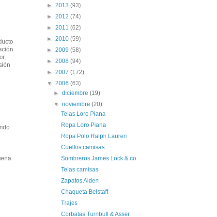
►
2013
(93)
►
2012
(74)
►
2011
(62)
►
2010
(59)
ducto
ación
►
2009
(58)
or,
►
2008
(94)
sión
►
2007
(172)
▼
2006
(63)
►
diciembre
(19)
▼
noviembre
(20)
Telas Loro Piana
Ropa Loro Piana
ando
Ropa Polo Ralph Lauren
Cuellos camisas
Sombreros James Lock & co
buena
Telas camisas
Zapatos Alden
Chaqueta Belstaff
Trajes
Corbatas Turnbull & Asser