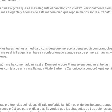
n demasiado...
os pinzas?¿cree que es más elegante el pantalón con vuelta?. Personalmente siem
ce más elegante y además de esta manera creo que reposa menos sobre el zapato
re los trajes hechos a medida o considera que merece la pena seguir comprándolo
me es difícil adquirir un traje ya confeccionado aunque sea de primeras marcas, 
meros.
Según me ha comentado mi sastre, Dormeuil o Loro Piana se encuentran entre las
es con tela de una casa llamada Vitale Barberris Canonico,¿la conoce?¿qué opini
ras preferencias coinciden. Mi traje preferido también es el de dos botones, aunqu
poco prácticos para el día a día. Es verdad que las chaquetas de tres botones su