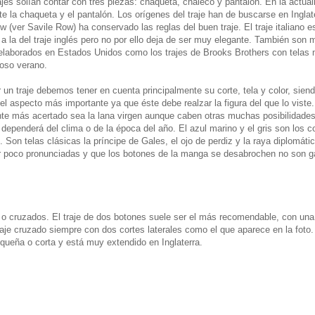
ajes solían contar con tres piezas: chaqueta, chaleco y pantalón. En la actual
te la chaqueta y el pantalón. Los orígenes del traje han de buscarse en Inglat
w (ver Savile Row) ha conservado las reglas del buen traje. El traje italiano e
 a la del traje inglés pero no por ello deja de ser muy elegante. También son 
 elaborados en Estados Unidos como los trajes de Brooks Brothers con telas
roso verano.
r un traje debemos tener en cuenta principalmente su corte, tela y color, sien
el aspecto más importante ya que éste debe realzar la figura del que lo viste.
nte más acertado sea la lana virgen aunque caben otras muchas posibilidades
 dependerá del clima o de la época del año. El azul marino y el gris son los c
on telas clásicas la príncipe de Gales, el ojo de perdiz y la raya diplomáti
 poco pronunciadas y que los botones de la manga se desabrochen no son g
s o cruzados. El traje de dos botones suele ser el más recomendable, con una
traje cruzado siempre con dos cortes laterales como el que aparece en la foto. 
queña o corta y está muy extendido en Inglaterra.