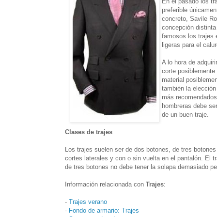
En el pasado los tr
preferible únicamen
concreto, Savile Ro
concepción distinta
famosos los trajes
ligeras para el calu
A lo hora de adquiri
corte posiblemente 
material posibleme
también la elección
más recomendados. S
hombreras debe ser
de un buen traje.
Clases de trajes
Los trajes suelen ser de dos botones, de tres botone
cortes laterales y con o sin vuelta en el pantalón. El 
de tres botones no debe tener la solapa demasiado pe
Información relacionada con
Trajes
:
-
Trajes verano
-
Fondo de armario: Trajes