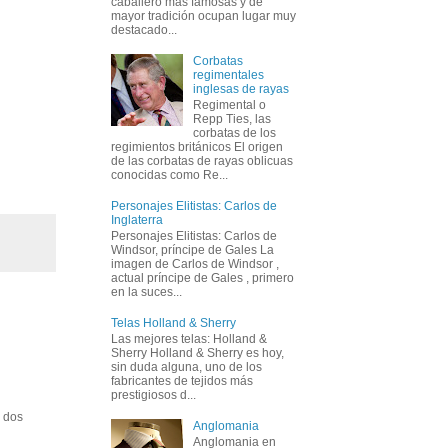
caballero más famosas y de
mayor tradición ocupan lugar muy
destacado...
Corbatas
regimentales
inglesas de rayas
Regimental o
Repp Ties, las
corbatas de los
regimientos británicos El origen
de las corbatas de rayas oblicuas
conocidas como Re...
Personajes Elitistas: Carlos de
Inglaterra
Personajes Elitistas: Carlos de
Windsor, príncipe de Gales La
imagen de Carlos de Windsor ,
actual príncipe de Gales , primero
en la suces...
Telas Holland & Sherry
Las mejores telas: Holland &
Sherry Holland & Sherry es hoy,
sin duda alguna, uno de los
fabricantes de tejidos más
prestigiosos d...
e dos
Anglomania
Anglomania en