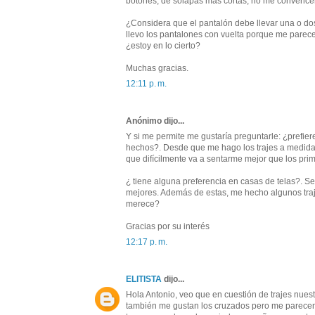
botones, de solapas más cortas, no me convence
¿Considera que el pantalón debe llevar una o d
llevo los pantalones con vuelta porque me pare
¿estoy en lo cierto?
Muchas gracias.
12:11 p. m.
Anónimo dijo...
Y si me permite me gustaría preguntarle: ¿prefie
hechos?. Desde que me hago los trajes a medida 
que difícilmente va a sentarme mejor que los pri
¿ tiene alguna preferencia en casas de telas?. 
mejores. Además de estas, me hecho algunos traj
merece?
Gracias por su interés
12:17 p. m.
ELITISTA
dijo...
Hola Antonio, veo que en cuestión de trajes nuest
también me gustan los cruzados pero me parecen 