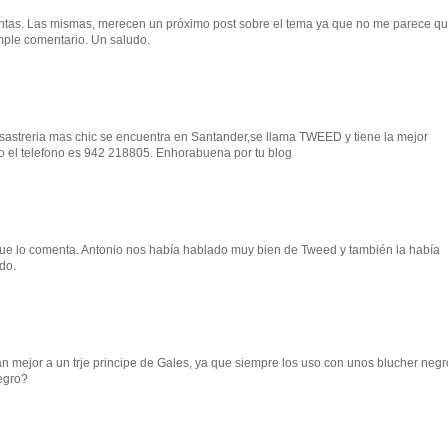
guntas. Las mismas, merecen un próximo post sobre el tema ya que no me parece q
mple comentario. Un saludo.
a sastreria mas chic se encuentra en Santander,se llama TWEED y tiene la mejor
ero el telefono es 942 218805. Enhorabuena por tu blog
que lo comenta. Antonio nos había hablado muy bien de Tweed y también la había
do.
van mejor a un trje principe de Gales, ya que siempre los uso con unos blucher negr
egro?