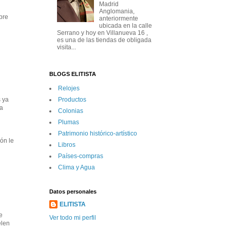
Madrid
Anglomania,
pre
anteriormente
ubicada en la calle
Serrano y hoy en Villanueva 16 ,
es una de las tiendas de obligada
visita...
BLOGS ELITISTA
Relojes
Productos
s ya
ya
Colonias
Plumas
Patrimonio histórico-artí­stico
ón le
Libros
Paí­ses-compras
Clima y Agua
Datos personales
ELITISTA
e
Ver todo mi perfil
elen