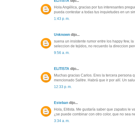
ELITISTA
dijo...
Hola Angélica, gracias por tus interesantes pre
pueda contestar a todas tus inquietudes en un si
1:43 p. m.
Unknown
dijo...
suena un insistente rumor entre los happy few, l
seleccion de tejidos, no recuerdo la direccion p
9:56 a. m.
ELITISTA
dijo...
Muchas gracias Carlos. Eres la tercera persona 
mencionado Salitre. Habrá que ir por allí. Un salu
12:33 p. m.
Esteban
dijo...
Hola, Elitista. Me gustaría saber que zapatos le 
¿se puede combinar con otro color, que no sea n
3:34 a. m.