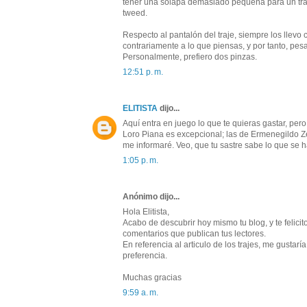
tener una solapa demasiado pequeña para un traj
tweed.
Respecto al pantalón del traje, siempre los llevo
contrariamente a lo que piensas, y por tanto, pes
Personalmente, prefiero dos pinzas.
12:51 p. m.
ELITISTA
dijo...
Aquí entra en juego lo que te quieras gastar, pero 
Loro Piana es excepcional; las de Ermenegildo Z
me informaré. Veo, que tu sastre sabe lo que se 
1:05 p. m.
Anónimo dijo...
Hola Elitista,
Acabo de descubrir hoy mismo tu blog, y te felici
comentarios que publican tus lectores.
En referencia al articulo de los trajes, me gustaría 
preferencia.
Muchas gracias
9:59 a. m.