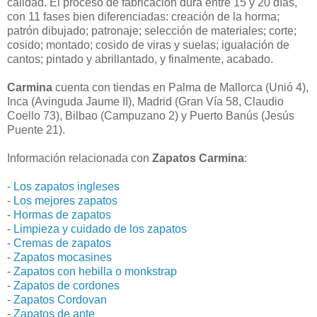
calidad. El proceso de fabricación dura entre 15 y 20 días,
con 11 fases bien diferenciadas: creación de la horma;
patrón dibujado; patronaje; selección de materiales; corte;
cosido; montado; cosido de viras y suelas; igualación de
cantos; pintado y abrillantado, y finalmente, acabado.
Carmina
cuenta con tiendas en Palma de Mallorca (Unió 4),
Inca (Avinguda Jaume II), Madrid (Gran Vía 58, Claudio
Coello 73), Bilbao (Campuzano 2) y Puerto Banús (Jesús
Puente 21).
Información relacionada con
Zapatos Carmina
:
-
Los zapatos ingleses
-
Los mejores zapatos
-
Hormas de zapatos
-
Limpieza y cuidado de los zapatos
-
Cremas de zapatos
-
Zapatos mocasines
-
Zapatos con hebilla o monkstrap
-
Zapatos de cordones
-
Zapatos Cordovan
-
Zapatos de ante