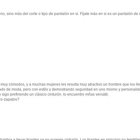
ino, sino más del corte o tipo de pantalón en si. Fíjate más en si es un pantalón de 
n muy cómodos, y a muchas mujeres les resulta muy atractivo un hombre que los ll
 pasado de moda, pero con estilo y demostrando seguridad en uno mismo y personali
sigo prefiriendo un clásico cinturón. lo encuentro mñas versátil.
tes-zapatos?
bra a llevar tirantes ya no quieren cinturón. Los tirantes en principio no tendría