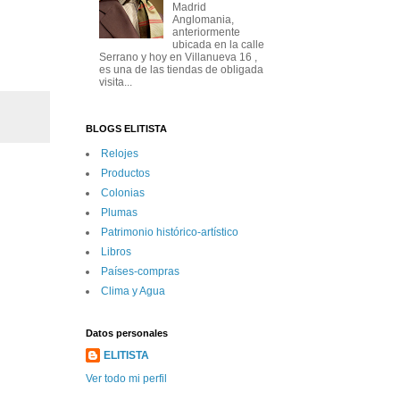
Madrid
Anglomania,
anteriormente
ubicada en la calle
Serrano y hoy en Villanueva 16 ,
es una de las tiendas de obligada
visita...
BLOGS ELITISTA
Relojes
Productos
Colonias
Plumas
Patrimonio histórico-artí­stico
Libros
Paí­ses-compras
Clima y Agua
Datos personales
ELITISTA
Ver todo mi perfil