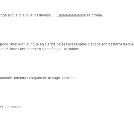
a al cuello al que los llevase.........jajajajajajajajaja es broma.
oco "atrevido", aunque en ciertos países los zapatos blancos son bastante frecue
ett 6 Jones los tienen en su catálogo. Un saludo.
ntalón, mientras colgaba de la soga. Gracias.
os. Un saludo.