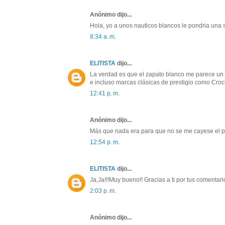
Anónimo dijo...
Hola, yo a unos nauticos blancos le pondria una sog
8:34 a. m.
ELITISTA
dijo...
La verdad es que el zapato blanco me parece un p
e incluso marcas clásicas de prestigio como Crock
12:41 p. m.
Anónimo dijo...
Más que nada era para que no se me cayese el pa
12:54 p. m.
ELITISTA
dijo...
Ja,Ja!!!Muy bueno!! Gracias a ti por tus comentari
2:03 p. m.
Anónimo dijo...