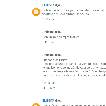
ELITISTA
dijo...
Hola Anónimo, no es ya cuestión del material, el l
vaquero o si lleva pinzas. Un saludo.
7:50 a. m.
Anónimo dijo...
Con un traje siempre tirantes.
5:11 p. m.
Anónimo dijo...
Buenos días Elitista.
Respecto al uso de tirantes, la verdad es que so
(el motivo no lo sé, quizás llevar algo a priori
sea lo que despierta esa fascinación). Si embargo 
Por cierto, qué me dices de la combinación tiran
Un saludo.
11:18 a. m.
ELITISTA
dijo...
Hola Máximo, tengo entendido que quien se acostum