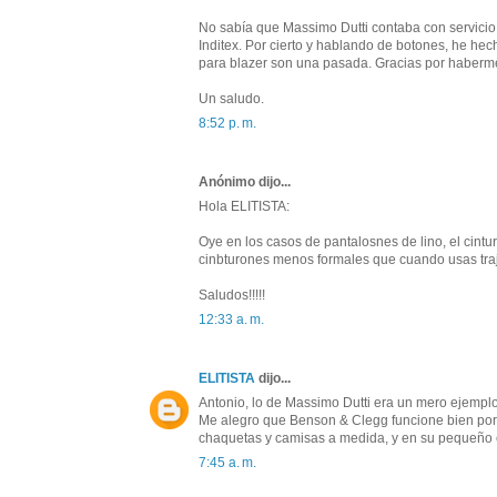
No sabía que Massimo Dutti contaba con servicio 
Inditex. Por cierto y hablando de botones, he h
para blazer son una pasada. Gracias por haberm
Un saludo.
8:52 p. m.
Anónimo dijo...
Hola ELITISTA:
Oye en los casos de pantalosnes de lino, el cintu
cinbturones menos formales que cuando usas tra
Saludos!!!!!
12:33 a. m.
ELITISTA
dijo...
Antonio, lo de Massimo Dutti era un mero ejemplo 
Me alegro que Benson & Clegg funcione bien por i
chaquetas y camisas a medida, y en su pequeño e
7:45 a. m.