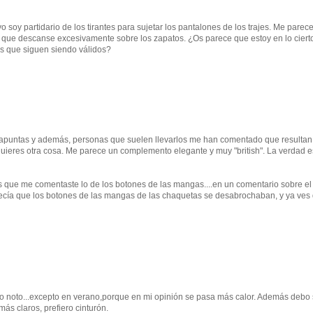
 soy partidario de los tirantes para sujetar los pantalones de los trajes. Me parec
an que descanse excesivamente sobre los zapatos. ¿Os parece que estoy en lo ciert
s que siguen siendo válidos?
ue apuntas y además, personas que suelen llevarlos me han comentado que resultan
ieres otra cosa. Me parece un complemento elegante y muy "british". La verdad 
das que me comentaste lo de los botones de las mangas....en un comentario sobre el
 decía que los botones de las mangas de las chaquetas se desabrochaban, y ya ves
ni lo noto...excepto en verano,porque en mi opinión se pasa más calor. Además debo 
ás claros, prefiero cinturón.