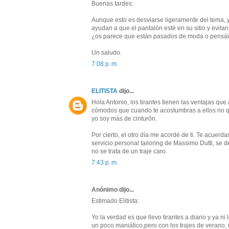
Buenas tardes:
Aunque esto es desviarse ligeramente del tema, yo
ayudan a que el pantalón esté en su sitio y evit
¿os parece que están pasados de moda o pensái
Un saludo.
7:08 p. m.
ELITISTA
dijo...
Hola Antonio, los tirantes tienen las ventajas q
cómodos que cuando te acostumbras a ellos no qu
yo soy más de cinturón.
Por cierto, el otro día me acordé de ti. Te acuer
servicio personal tailoring de Massimo Dutti, se
no se trata de un traje caro.
7:43 p. m.
Anónimo dijo...
Estimado Elitista:
Yo la verdad es que llevo tirantes a diario y ya 
un poco maniático,pero con los trajes de verano, m