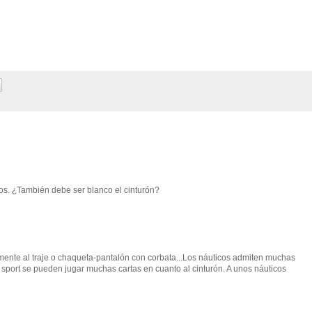
cos. ¿También debe ser blanco el cinturón?
almente al traje o chaqueta-pantalón con corbata...Los náuticos admiten muchas
sport se pueden jugar muchas cartas en cuanto al cinturón. A unos náuticos