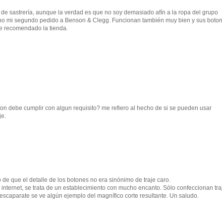
de sastrería, aunque la verdad es que no soy demasiado afín a la ropa del grupo
echo mi segundo pedido a Benson & Clegg. Funcionan también muy bien y sus boto
e recomendado la tienda.
ron debe cumplir con algun requisito? me refiero al hecho de si se pueden usar
je.
de que el detalle de los botones no era sinónimo de traje caro.
nternet, se trata de un establecimiento con mucho encanto. Sólo confeccionan tra
scaparate se ve algún ejemplo del magnífico corte resultante. Un saludo.