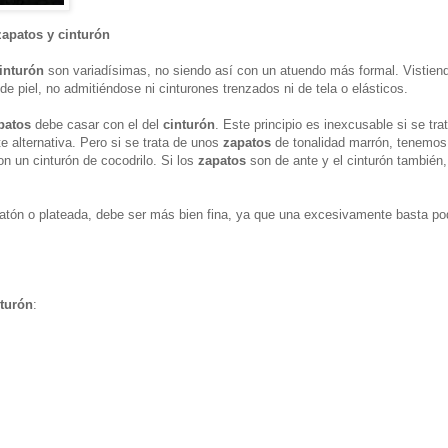
apatos y cinturón
inturón
son variadísimas, no siendo así con un atuendo más formal. Vistiend
de piel, no admitiéndose ni cinturones trenzados ni de tela o elásticos.
patos
debe casar con el del
cinturón
. Este principio es inexcusable si se tra
e alternativa. Pero si se trata de unos
zapatos
de tonalidad marrón, tenemo
on un cinturón de cocodrilo. Si los
zapatos
son de ante y el cinturón también
latón o plateada, debe ser más bien fina, ya que una excesivamente basta podr
turón
: