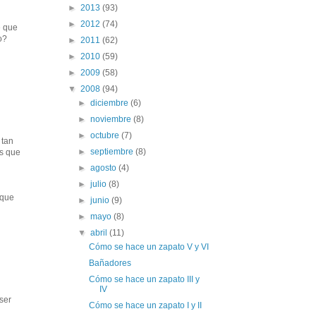
►
2013
(93)
►
2012
(74)
e que
o?
►
2011
(62)
►
2010
(59)
►
2009
(58)
▼
2008
(94)
►
diciembre
(6)
►
noviembre
(8)
►
octubre
(7)
 tan
►
septiembre
(8)
es que
►
agosto
(4)
►
julio
(8)
 que
►
junio
(9)
►
mayo
(8)
▼
abril
(11)
Cómo se hace un zapato V y VI
Bañadores
Cómo se hace un zapato III y
IV
ser
Cómo se hace un zapato I y II