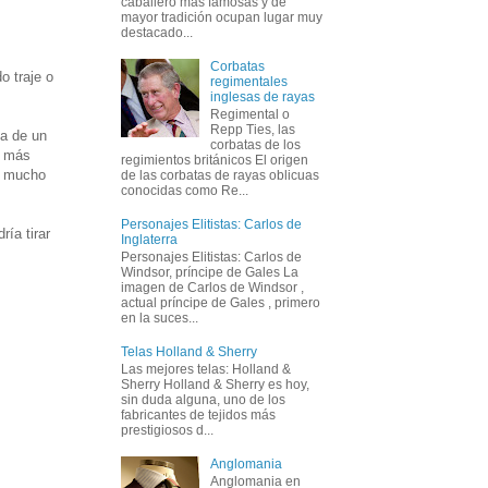
caballero más famosas y de
mayor tradición ocupan lugar muy
destacado...
Corbatas
o traje o
regimentales
inglesas de rayas
Regimental o
Repp Ties, las
ta de un
corbatas de los
s más
regimientos británicos El origen
, mucho
de las corbatas de rayas oblicuas
conocidas como Re...
Personajes Elitistas: Carlos de
ía tirar
Inglaterra
Personajes Elitistas: Carlos de
Windsor, príncipe de Gales La
imagen de Carlos de Windsor ,
actual príncipe de Gales , primero
en la suces...
Telas Holland & Sherry
Las mejores telas: Holland &
Sherry Holland & Sherry es hoy,
sin duda alguna, uno de los
fabricantes de tejidos más
prestigiosos d...
Anglomania
Anglomania en