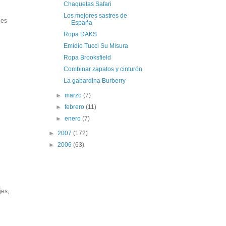
Chaquetas Safari
Los mejores sastres de
nes
España
Ropa DAKS
Emidio Tucci Su Misura
Ropa Brooksfield
Combinar zapatos y cinturón
La gabardina Burberry
►
marzo
(7)
►
febrero
(11)
►
enero
(7)
►
2007
(172)
►
2006
(63)
jes,