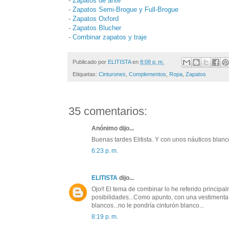
-
Zapatos de ante
-
Zapatos Semi-Brogue y Full-Brogue
-
Zapatos Oxford
-
Zapatos Blucher
-
Combinar zapatos y traje
Publicado por
ELITISTA
en
8:08 p. m.
Etiquetas:
Cinturones
,
Complementos
,
Ropa
,
Zapatos
35 comentarios:
Anónimo dijo...
Buenas tardes Elitista. Y con unos náuticos blan
6:23 p. m.
ELITISTA
dijo...
Ojo!! El tema de combinar lo he referido princip
posibilidades...Como apunto, con una vestimenta 
blancos...no le pondría cinturón blanco...
8:19 p. m.