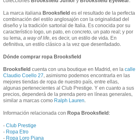
colecciones
Brooksfield Junior
y
Brooksfield Eyewear
.
La marca italiana
Brooksfield
es el resultado de la perfecta
combinación del estilo anglosajón con la originalidad del
diseño y la tradición sartorial de Italia. Es conocida por su
característico logo, un pato, en concreto, un pato real; y por
su lema,
a way of life
, es decir, un estilo de vida. En
definitiva, un estilo clásico a la vez que desenfadado.
Dónde comprar ropa Brooksfield
Brooksfield
cuenta con una boutique en Madrid, en la
calle
Claudio Coello 27
, asimismo podemos encontrarla en las
mejores tiendas de ropa de nuestro país, entre ellas,
algunas pertenecientes al Club Prestige. Y en cuanto a sus
precios, dependerá de la prenda pero en líneas generales,
similar a marcas como
Ralph Lauren
.
Información relacionada con
Ropa Brooksfield
:
-
Club Prestige
-
Ropa Etro
-
Ropa Loro Piana