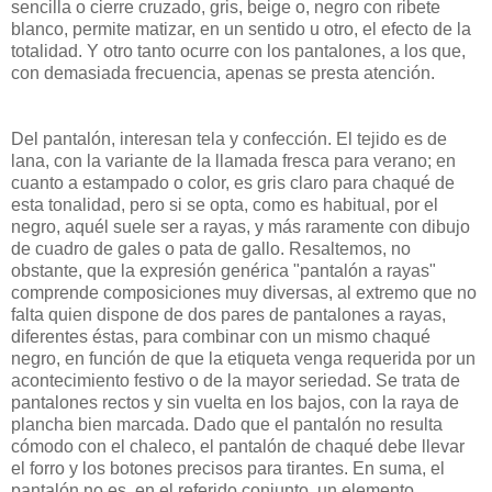
sencilla o cierre cruzado, gris, beige o, negro con ribete
blanco, permite matizar, en un sentido u otro, el efecto de la
totalidad. Y otro tanto ocurre con los pantalones, a los que,
con demasiada frecuencia, apenas se presta atención.
Del pantalón, interesan tela y confección. El tejido es de
lana, con la variante de la llamada fresca para verano; en
cuanto a estampado o color, es gris claro para chaqué de
esta tonalidad, pero si se opta, como es habitual, por el
negro, aquél suele ser a rayas, y más raramente con dibujo
de cuadro de gales o pata de gallo. Resaltemos, no
obstante, que la expresión genérica "pantalón a rayas"
comprende composiciones muy diversas, al extremo que no
falta quien dispone de dos pares de pantalones a rayas,
diferentes éstas, para combinar con un mismo chaqué
negro, en función de que la etiqueta venga requerida por un
acontecimiento festivo o de la mayor seriedad. Se trata de
pantalones rectos y sin vuelta en los bajos, con la raya de
plancha bien marcada. Dado que el pantalón no resulta
cómodo con el chaleco, el pantalón de chaqué debe llevar
el forro y los botones precisos para tirantes. En suma, el
pantalón no es, en el referido conjunto, un elemento