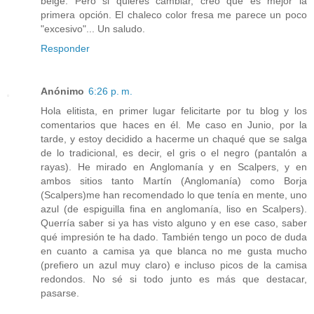
beige. Pero si quieres cambiar, creo que es mejor la
primera opción. El chaleco color fresa me parece un poco
"excesivo"... Un saludo.
Responder
Anónimo
6:26 p. m.
Hola elitista, en primer lugar felicitarte por tu blog y los
comentarios que haces en él. Me caso en Junio, por la
tarde, y estoy decidido a hacerme un chaqué que se salga
de lo tradicional, es decir, el gris o el negro (pantalón a
rayas). He mirado en Anglomanía y en Scalpers, y en
ambos sitios tanto Martín (Anglomanía) como Borja
(Scalpers)me han recomendado lo que tenía en mente, uno
azul (de espiguilla fina en anglomanía, liso en Scalpers).
Querría saber si ya has visto alguno y en ese caso, saber
qué impresión te ha dado. También tengo un poco de duda
en cuanto a camisa ya que blanca no me gusta mucho
(prefiero un azul muy claro) e incluso picos de la camisa
redondos. No sé si todo junto es más que destacar,
pasarse.