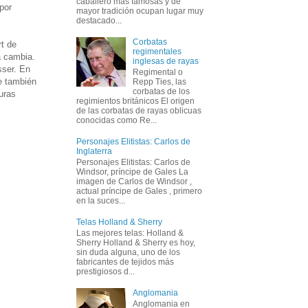
caballero más famosas y de
por
mayor tradición ocupan lugar muy
destacado...
Corbatas
rt de
regimentales
a cambia.
inglesas de rayas
sser. En
Regimental o
te también
Repp Ties, las
corbatas de los
uras
regimientos británicos El origen
de las corbatas de rayas oblicuas
conocidas como Re...
Personajes Elitistas: Carlos de
Inglaterra
Personajes Elitistas: Carlos de
Windsor, príncipe de Gales La
imagen de Carlos de Windsor ,
actual príncipe de Gales , primero
en la suces...
Telas Holland & Sherry
Las mejores telas: Holland &
Sherry Holland & Sherry es hoy,
sin duda alguna, uno de los
fabricantes de tejidos más
prestigiosos d...
Anglomania
Anglomania en