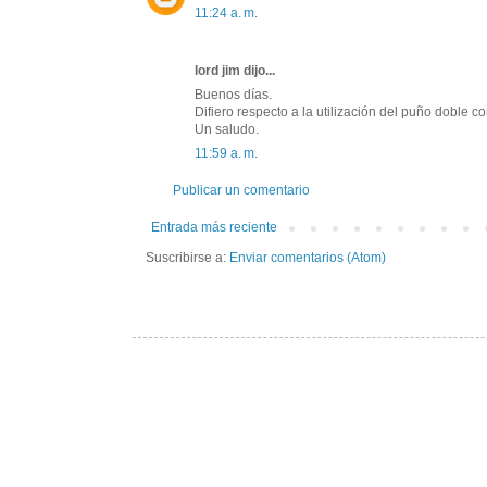
11:24 a. m.
lord jim dijo...
Buenos días.
Difiero respecto a la utilización del puño doble 
Un saludo.
11:59 a. m.
Publicar un comentario
Entrada más reciente
Suscribirse a:
Enviar comentarios (Atom)