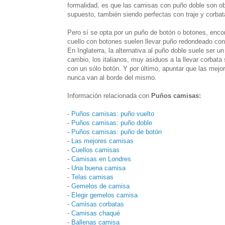
formalidad, es que las camisas con puño doble son obl
supuesto, también siendo perfectas con traje y corbat
Pero sí se opta por un puño de botón o botones, encon
cuello con botones suelen llevar puño redondeado con
En Inglaterra, la alternativa al puño doble suele ser
cambio, los italianos, muy asiduos a la llevar corbata
con un sólo botón. Y por último, apuntar que las mejor
nunca van al borde del mismo.
Información relacionada con
Puños camisas:
-
Puños camisas: puño vuelto
-
Puños camisas: puño doble
-
Puños camisas: puño de botón
-
Las mejores camisas
-
Cuellos camisas
-
Camisas en Londres
-
Una buena camisa
-
Telas camisas
-
Gemelos de camisa
-
Elegir gemelos camisa
-
Camisas corbatas
-
Camisas chaqué
-
Ballenas camisa