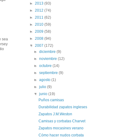
►
2013
(93)
►
2012
(74)
►
2011
(62)
►
2010
(59)
►
2009
(58)
►
2008
(94)
e sea
ersey
▼
2007
(172)
dio
►
diciembre
(9)
►
noviembre
(12)
►
octubre
(14)
►
septiembre
(9)
►
agosto
(1)
►
julio
(9)
▼
junio
(19)
Puños camisas
Durabilidad zapatos ingleses
Zapatos J.M.Weston
Camisas y corbatas Charvet
Zapatos mocasines verano
Cómo hacer nudos corbata