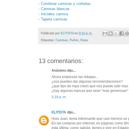
-
Combinar camisas y corbatas
-
Camisas blancas
-
Iniciales camisa
-
Tapeta camisas
Publicado por
ELITISTA
en
9:10 p. m.
Etiquetas:
Camisas
,
Puños
,
Ropa
13 comentarios:
Anónimo dijo...
Ahora empiezan las rebajas...
¿nos puedes dar algunas recomendaciones?
¿que tipo de ropa crees que nos puede salir ma
¿hay algunas marcas que sean "mas generosas" a
3:18 p. m.
ELITISTA
dijo...
Hola Juan, tema interesante que casi merece un
En las compras por internet, en páginas como B
esta última, como sabrás, tienes q vivir en Esta