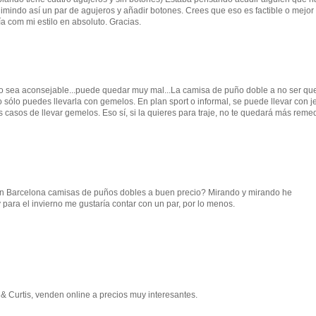
elimindo así un par de agujeros y añadir botones. Crees que eso es factible o mejor
 com mi estilo en absoluto. Gracias.
o sea aconsejable...puede quedar muy mal...La camisa de puño doble a no ser qu
 sólo puedes llevarla con gemelos. En plan sport o informal, se puede llevar con j
casos de llevar gemelos. Eso sí, si la quieres para traje, no te quedará más reme
n Barcelona camisas de puños dobles a buen precio? Mirando y mirando he
para el invierno me gustaría contar con un par, por lo menos.
Curtis, venden online a precios muy interesantes.