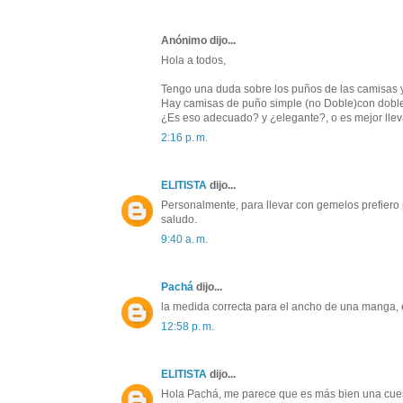
Anónimo dijo...
Hola a todos,
Tengo una duda sobre los puños de las camisas 
Hay camisas de puño simple (no Doble)con doble h
¿Es eso adecuado? y ¿elegante?, o es mejor llev
2:16 p. m.
ELITISTA
dijo...
Personalmente, para llevar con gemelos prefiero
saludo.
9:40 a. m.
Pachá
dijo...
la medida correcta para el ancho de una manga, e
12:58 p. m.
ELITISTA
dijo...
Hola Pachá, me parece que es más bien una cuest