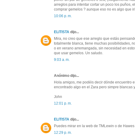
arreglos para intentar cortar un poco los puños, 
comprar gemelos ? aunque eso no es algo que iría
10:06 p. m.
ELITISTA
dijo...
Mira, no creo que ese arreglo que estás pensand
totalmente blanca, tiene muchas posibilidades, no
o en verano arremangada, sin necesidad en estos 
que usar gemelos. Un saludo.
9:03 a. m.
Anónimo dijo...
Hola amigos, me podéis decir dónde encuentro e
encontrado algo en el Zara pero simpre blancas y 
John
12:01 p. m.
ELITISTA
dijo...
Puedes mirar en la web de TMLewin o de Hawes & 
12:29 p. m.