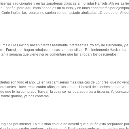
erías tradicionales y en las zapaterías clásicas, sin olvidar Harrods. Allí en las t
 en España, pero aquí cada tienda es un mundo, y en unas encontrarás por ejemplo
l Corte Inglés, las rebajas no suelen ser demasiado abultadas....Creo que en Ando
tis y T.M.Lewin y hacen ofertas realmente interesantes. Yo soy de Barcelona, y e
s, Furest, etc. hagan rebajas de esas características. Recientemente Hackett ha
itar la semana que viene ¡ya os comentaré que tal la ropa y los descuentos!
ofertas son todo el año. Es en las camiserías más clásicas de Londres, que no ve
teresantes. Hace tres o cuatro años, en las tiendas Hackett de Londres no había
sde que lo ha comprado Torreal, la cosa se ha igualado más a España. Yo conozco
stante grande, ya nos contarás.
inglesa por internet. La cuestion es que no advertí que el puño está preparado pa
lando tiene cuatro agujeros y sin botones) Estaba pensando acudir alguien que 