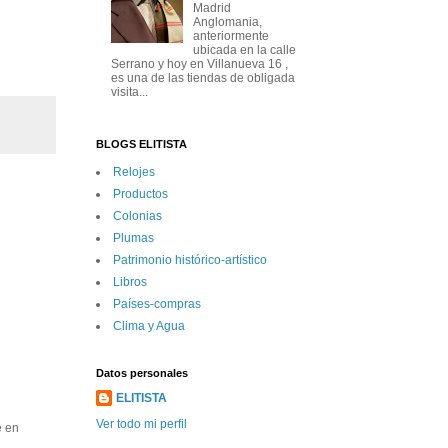
Madrid
Anglomania,
anteriormente
ubicada en la calle
Serrano y hoy en Villanueva 16 ,
es una de las tiendas de obligada
visita...
BLOGS ELITISTA
Relojes
Productos
Colonias
Plumas
Patrimonio histórico-artí­stico
Libros
Paí­ses-compras
Clima y Agua
Datos personales
ELITISTA
Ver todo mi perfil
e en