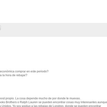
s económica comprar en este periodo?
 la hora de rebajar?
 post propio. La cosa depende mucho de por donde te muevas.
rooks Brothers o Ralph Lauren se pueden encontrar cosas muy interesantes aunqu
dos Unidos. Yo soy asiduo a las rebajas de Londres, donde se pueden encontrar