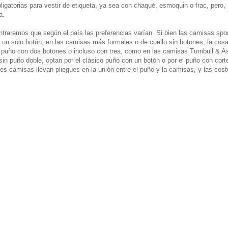
igatorias para vestir de etiqueta, ya sea con chaqué, esmoquin o frac, pero, 
a.
traremos que según el país las preferencias varían. Si bien las camisas spo
 un sólo botón, en las camisas más formales o de cuello sin botones, la cos
 un puño con dos botones o incluso con tres, como en las camisas Turnbull & A
 sin puño doble, optan por el clásico puño con un botón o por el puño con cor
es camisas llevan pliegues en la unión entre el puño y la camisas, y las cost