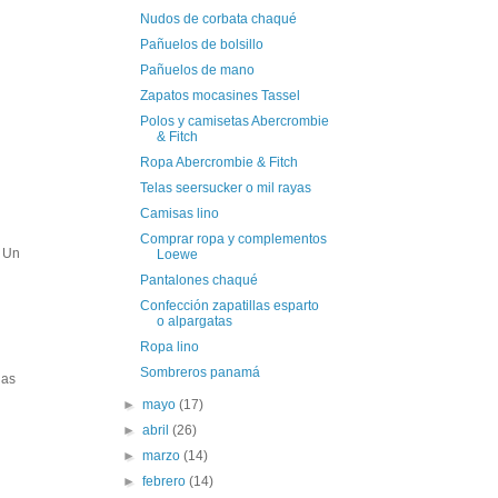
Nudos de corbata chaqué
Pañuelos de bolsillo
Pañuelos de mano
Zapatos mocasines Tassel
Polos y camisetas Abercrombie
& Fitch
Ropa Abercrombie & Fitch
Telas seersucker o mil rayas
Camisas lino
Comprar ropa y complementos
. Un
Loewe
Pantalones chaqué
Confección zapatillas esparto
o alpargatas
Ropa lino
Sombreros panamá
ias
►
mayo
(17)
►
abril
(26)
►
marzo
(14)
►
febrero
(14)