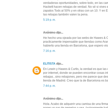
verdaderas oportunidades, sobre todo, en las camis
Hackett hacen rebajas de verdad. No sé si vives
zapatos Tods al 50% y en otras con un 10. Y en E
las rebajas también valen la pena.
5:19 p. m.
Anónimo dijo...
He hecho una ojeada por las webs de Hawes & Cur
practicamente impensable que tiendas como Arami
habierto una tienda en Barcelona, que espero vis
7:16 p. m.
ELITISTA
dijo...
En Lewin y Hawes & Curtis, la verdad es que las 
por internet, donde se pueden encontrar cosas in
rebajas...sino rebajones, pero me parece que de
tienda de Madrid. Creo que la de Barcelona es ba
7:44 p. m.
Anónimo dijo...
Hola. Acabo de adquerir una camisa de una firma 
poner un par de gemelos o sea, (vulgarmente hab