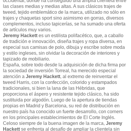
occidental, donde ha conseguido una amplia clientela entre
las clases medias y medias altas. A sus clásicos trajes de
tweed, tejido emblemático de la marca, utilizado no sólo en
trajes y chaquetas sport sino asimismo en gorras, diversos
complementos, incluso tapicerías, se ha sumado una oferta
de artículos muy varios.
Jeremy Hackett
es un estilista polifacético, que, a caballo
de tradición e innovación, diseña trajes y ropa diversa, en
especial sus camisas de polo, dibuja y escribe sobre moda
y estilo ingleses, sin olvidar la decoración de interiores y
tapizado de mobiliario.
España, sobre todo desde la adquisición de dicha firma por
la sociedad de inversión Torreal, ha merecido especial
atención a
Jeremy Hackett
, al extremo de reinventar el
tweed Harris, con la confección, colorido y estampados
tradicionales, si bien la lana de las Hébridas, que
proporciona el áspero y resistente tejido clásico, ha sido
sustituida por algodón. Luego de la apertura de tiendas
propias en Madrid y Barcelona, su red de distribución en
nuestro país ha conocido un fuerte desarrollo, con corners
en los principales establecimientos de El Corte Inglés.
Celoso siempre de la buena imagen de la marca,
Jeremy
Hackett
se enfrenta al desafío de ampliar la clientela sin