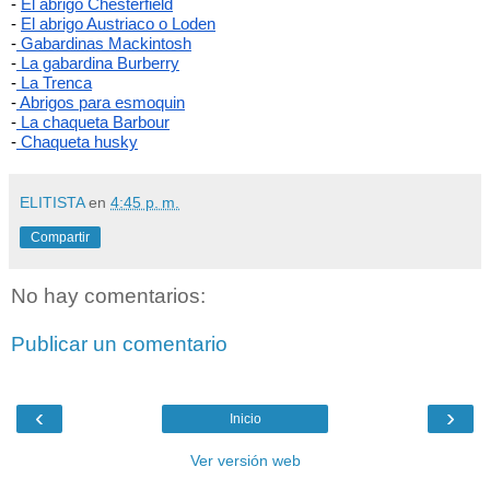
-
El abrigo Chesterfield
- 
El abrigo Austriaco o Loden
-
 Gabardinas Mackintosh
-
 La gabardina Burberry
-
 La Trenca
-
 Abrigos para esmoquin
-
 La chaqueta Barbour
-
 Chaqueta husky
ELITISTA
en
4:45 p. m.
Compartir
No hay comentarios:
Publicar un comentario
‹
›
Inicio
Ver versión web