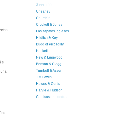
John Lobb
Cheaney
Church´s
Crockett & Jones
ectas.
Los zapatos ingleses
Hilditch & Key
Budd of Piccadilly
Hackett
New & Lingwood
 si
Benson & Clegg
Turnbull & Asser
o una
T.M.Lewin
Hawes & Curtis
Harvie & Hudson
Camisas en Londres
" es