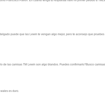
como Francisco Pavón. En cuanto tenga tu respuesta haré mi primer pedido a TML
 delgado puede que las Lewin te vengan algo mejor, pero te aconsejo que pruebes 
ello de las camisas TM Lewin son algo blandos. Puedes confirmarlo?Busco camisa
f wales es duro.