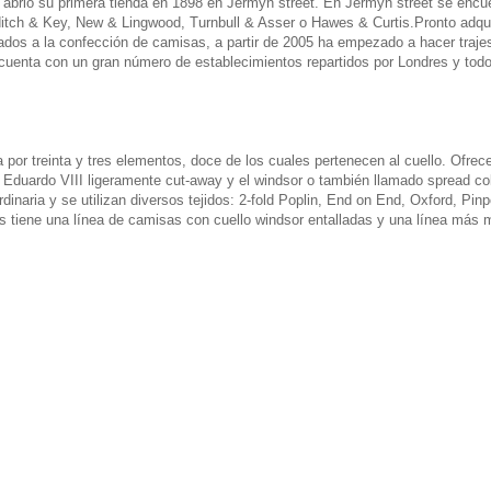
brió su primera tienda en 1898 en Jermyn street. En Jermyn street se encu
itch & Key, New & Lingwood, Turnbull & Asser o Hawes & Curtis.Pronto adqu
ados a la confección de camisas, a partir de 2005 ha empezado a hacer trajes
cuenta con un gran número de establecimientos repartidos por Londres y tod
or treinta y tres elementos, doce de los cuales pertenecen al cuello. Ofrec
en Eduardo VIII ligeramente cut-away y el windsor o también llamado spread col
dinaria y se utilizan diversos tejidos: 2-fold Poplin, End on End, Oxford, Pinp
s tiene una línea de camisas con cuello windsor entalladas y una línea más