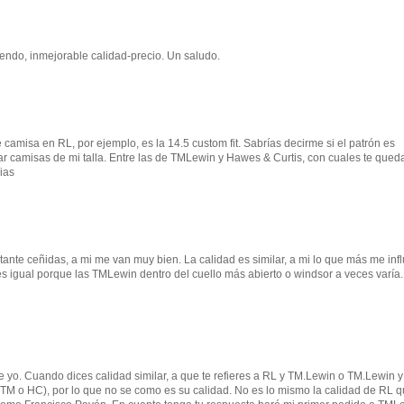
iendo, inmejorable calidad-precio. Un saludo.
de camisa en RL, por ejemplo, es la 14.5 custom fit. Sabrías decirme si el patrón es
 camisas de mi talla. Entre las de TMLewin y Hawes & Curtis, con cuales te qued
ias
stante ceñidas, a mi me van muy bien. La calidad es similar, a mi lo que más me inf
s igual porque las TMLewin dentro del cuello más abierto o windsor a veces varía
yo. Cuando dices calidad similar, a que te refieres a RL y TM.Lewin o TM.Lewin y
 o HC), por lo que no se como es su calidad. No es lo mismo la calidad de RL q