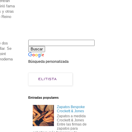
entran
irió fama
 y otras
o Reino
e dos
lar. Se
oint
 moderna
Búsqueda personalizada
Entradas populares
Zapatos Bespoke
Crockett & Jones
Zapatos a medida
Crockett & Jones
Entre las firmas de
zapatos para