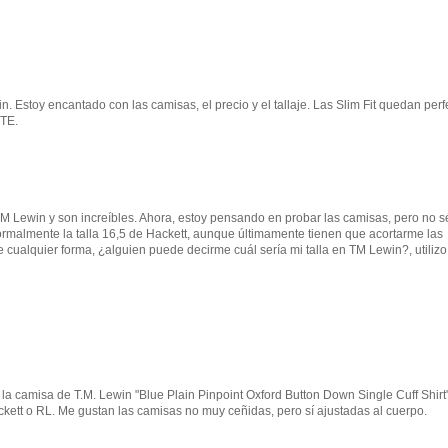
 Estoy encantado con las camisas, el precio y el tallaje. Las Slim Fit quedan perf
NTE.
 Lewin y son increíbles. Ahora, estoy pensando en probar las camisas, pero no sé
ormalmente la talla 16,5 de Hackett, aunque últimamente tienen que acortarme las
cualquier forma, ¿alguien puede decirme cuál sería mi talla en TM Lewin?, utiliz
 la camisa de T.M. Lewin "Blue Plain Pinpoint Oxford Button Down Single Cuff Shirt
kett o RL. Me gustan las camisas no muy ceñidas, pero sí ajustadas al cuerpo.