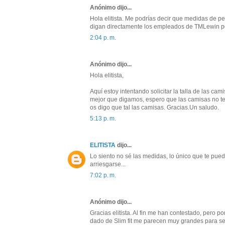
Anónimo dijo...
Hola elitista. Me podrías decir que medidas de pec
digan directamente los empleados de TMLewin pe
2:04 p. m.
Anónimo dijo...
Hola elitista,
Aquí estoy intentando solicitar la talla de las cam
mejor que digamos, espero que las camisas no teng
os digo que tal las camisas. Gracias.Un saludo.
5:13 p. m.
ELITISTA
dijo...
Lo siento no sé las medidas, lo único que te puedo
arriesgarse...
7:02 p. m.
Anónimo dijo...
Gracias elitista. Al fin me han contestado, pero p
dado de Slim fit me parecen muy grandes para ser