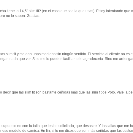
ho tiene la 14,5" slim fit? (en el caso que sea la que usas). Estoy intentando que 
ro no lo saben. Gracias.
isas slim fit y me dan unas medidas sin ningún sentido. El servicio al cliente no es e
an nada que ver. Si tu me lo puedes facilitar te lo agradecería. Sino me arriesga
 decir que las slim fit son bastante ceñidas más que las slim fit de Polo. Vale la p
or supuesto no con la talla que les he solicitado, que desastre. Y las tallas que me 
 ese modelo de camisa. En fin, si tu me dices que son más ceñidas que las custom 