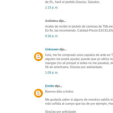
de RL, haré el pedido.Gracias. Saludos.
1:15 p. m.
Anónimo dijo...
Acabo de recibir el pedido de camisas de TMLewin.
En fin, las recomiendo. Calidad-Precio EXCELE
9:38 p. m.
Unknown
dijo...
hola, me he comprado unos zapatos de ante en TM
alguien me podrá ayudar, puesto que yo utilizo n
mangas (no sé porqué si antes no me pasaba), de 
56 de americana. Gracias por adelantado.
1:09 p. m.
Emilio
dijo...
Buenos días a todos:
Me gustaría saber si alguno de vosotros sabéis si
más ceñida al cuerpo que las de por ejemplo, Hac
Gracias por anticipado