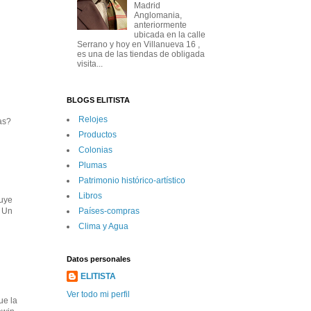
Madrid
Anglomania,
anteriormente
ubicada en la calle
Serrano y hoy en Villanueva 16 ,
es una de las tiendas de obligada
visita...
BLOGS ELITISTA
Relojes
as?
Productos
Colonias
Plumas
Patrimonio histórico-artí­stico
Libros
luye
Paí­ses-compras
. Un
Clima y Agua
Datos personales
ELITISTA
Ver todo mi perfil
ue la