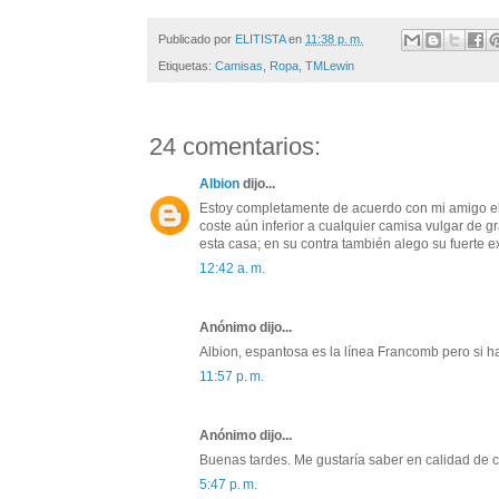
Publicado por
ELITISTA
en
11:38 p. m.
Etiquetas:
Camisas
,
Ropa
,
TMLewin
24 comentarios:
Albion
dijo...
Estoy completamente de acuerdo con mi amigo eli
coste aún inferior a cualquier camisa vulgar de
esta casa; en su contra también alego su fuerte e
12:42 a. m.
Anónimo dijo...
Albion, espantosa es la línea Francomb pero si h
11:57 p. m.
Anónimo dijo...
Buenas tardes. Me gustaría saber en calidad de 
5:47 p. m.