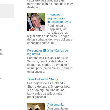
caballero más famosas y de
mayor tradición ocupan lugar muy
destacado...
Corbatas
regimentales
inglesas de rayas
Regimental o
Repp Ties, las
corbatas de los
regimientos británicos El origen
de las corbatas de rayas oblicuas
conocidas como Re...
n
de
Personajes Elitistas: Carlos de
rio.
Inglaterra
Personajes Elitistas: Carlos de
Windsor, príncipe de Gales La
imagen de Carlos de Windsor ,
actual príncipe de Gales , primero
en la suces...
.
Telas Holland & Sherry
Las mejores telas: Holland &
Sherry Holland & Sherry es hoy,
sin duda alguna, uno de los
fabricantes de tejidos más
prestigiosos d...
Anglomania
Anglomania en