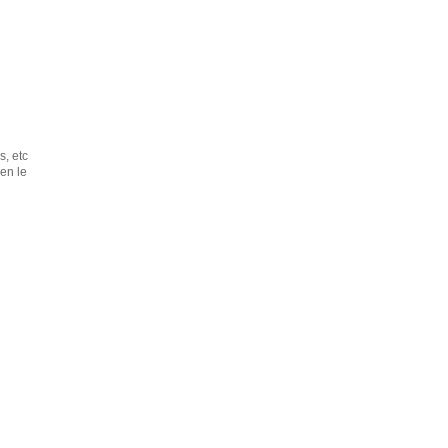
s, etc
ien le