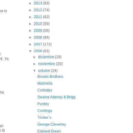
►
2013
(93)
►
2012
(74)
me lo
►
2011
(62)
►
2010
(59)
►
2009
(58)
►
2008
(94)
►
2007
(172)
▼
2006
(63)
l
►
diciembre
(19)
ré. Ya
►
noviembre
(20)
▼
octubre
(24)
Brooks Brothers
Marinella
Corbatas
ena
Swaine Adeney & Brigg
Purdey
Cordings
Tricker´s
George Cleverley
han
fit
Edward Green