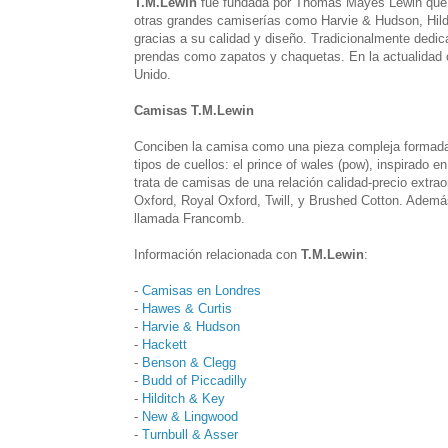
T.M.Lewin
fue fundada por Thomas Mayes Lewin que a
otras grandes camiserías como Harvie & Hudson, Hild
gracias a su calidad y diseño. Tradicionalmente dedic
prendas como zapatos y chaquetas. En la actualidad 
Unido.
Camisas T.M.Lewin
Conciben la camisa como una pieza compleja formada p
tipos de cuellos: el prince of wales (pow), inspirado 
trata de camisas de una relación calidad-precio extraor
Oxford, Royal Oxford, Twill, y Brushed Cotton. Ademá
llamada Francomb.
Información relacionada con
T.M.Lewin
:
-
Camisas en Londres
-
Hawes & Curtis
-
Harvie & Hudson
-
Hackett
-
Benson & Clegg
-
Budd of Piccadilly
-
Hilditch & Key
-
New & Lingwood
-
Turnbull & Asser