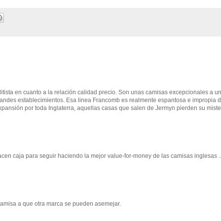
tista en cuanto a la relación calidad precio. Son unas camisas excepcionales a u
 grandes establecimientos. Esa linea Francomb es realmente espantosa e impropia 
xpansión por toda Inglaterra, aquellas casas que salen de Jermyn pierden su miste
acen caja para seguir haciendo la mejor value-for-money de las camisas inglesas ..
camisa a que otra marca se pueden asemejar.