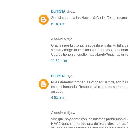
ELITISTA
dijo...
Son similares a las Hawes & Curtis. Te las recom
6:18 p. m.
Anónimo dijo...
Gracias por tu pronta respuesta elitista. Mi talla 
similar?Tengo muchisimos problemas xa encontrar
Cuales tienen el cuello más abierto?muchas grac
11:52 p. m.
ELITISTA
dijo...
Pues deberías probar las windsor slim fit, son ba
es el estampado. Respecto al cuello no siempre e
saludo.
4:53 p. m.
Anónimo dijo...
Veo que hay gente con los mismos problemas que 
H&C?Nunca he tenido una de estas dos marcas (TM