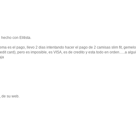
 hecho con Elitista.
a es el pago, llevo 2 dias intentando hacer el pago de 2 camisas slim fit, gemelo
edit card), pero es imposible, es VISA, es de credito y esta todo en orden......a algu
aja
, de su web.