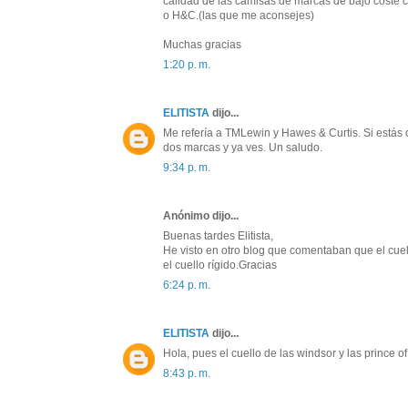
calidad de las camisas de marcas de bajo coste 
o H&C.(las que me aconsejes)
Muchas gracias
1:20 p. m.
ELITISTA
dijo...
Me refería a TMLewin y Hawes & Curtis. Si estás
dos marcas y ya ves. Un saludo.
9:34 p. m.
Anónimo dijo...
Buenas tardes Elitista,
He visto en otro blog que comentaban que el cu
el cuello rígido.Gracias
6:24 p. m.
ELITISTA
dijo...
Hola, pues el cuello de las windsor y las prince o
8:43 p. m.