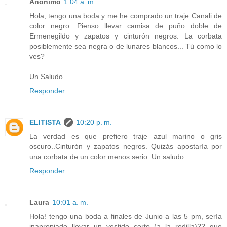
Anónimo
1:04 a. m.
Hola, tengo una boda y me he comprado un traje Canali de
color negro. Pienso llevar camisa de puño doble de
Ermenegildo y zapatos y cinturón negros. La corbata
posiblemente sea negra o de lunares blancos... Tú como lo
ves?
Un Saludo
Responder
ELITISTA
10:20 p. m.
La verdad es que prefiero traje azul marino o gris
oscuro..Cinturón y zapatos negros. Quizás apostaría por
una corbata de un color menos serio. Un saludo.
Responder
Laura
10:01 a. m.
Hola! tengo una boda a finales de Junio a las 5 pm, sería
inapropiado llevar un vestido corto (a la rodilla)?? que