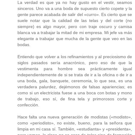
La verdad es que ya no hay gusto en el vestir, seamos
sinceros. Uno va a una boda de supuesto cierto copete y la
gente parece acabada de salir del «curro». Es cierto que se
suele notar que la calidad de las telas y del corte (no
siempre) es algo mayor, pero con traje oscuro y camisa
blanca va a trabajar la mitad de mi empresa. Mi jefe va más
elegante a trabajar que mucha de la gente que veo en las
bodas.
Entiendo que volver a los refinamientos y al preciosismo de
siglos pasados sería anacrónico, pero eso de que la
vestimenta para hombre sea prácticamente igual
independientemente de si se trata de ir a la oficina o de ir a
una boda, gala, banquete, ceremonia, lo que sea, es una
verdadera palurdez, dejémonos de falsas apariencias; es
como si un electricista fuese a una boca con botas y mono
de trabajo, eso sí, de fina tela y primorosos corte y
confección.
Hace falta una nueva generación de modistas («modisto»,
como «periodisto», no existe, bueno, para la señora que
limpia en mi casa sí. También, «estudianta» y «presidenta»,