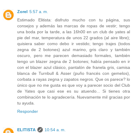
Zorel
5:57 a. m.
Estimado Elitista: disfruto mucho con tu página, sus
consejos y además las marcas de ropas de vestir; tengo
una boda por la tarde, a las 16h00 en un club de yates al
pie del mar, temperatura de unos 22 grados (al aire libre);
quisiera saber como debo ir vestido; tengo trajes (todos
zegna de 2 botones) azul marino, gris claro y también
oscuro, pero me parecen demasiado formales, también
tengo un blazer zegna de 2 botones; había pensado en ir
con el blazer azul clásico, pantalón de franela gris, camisa
blanca de Turnbull & Asser (puño francés con gemelos),
corbata a rayas zegna y zapatos negros. Que os parece? lo
único que no me gusta es que voy a parecer socio del Club
de Yates que casi ese es su atuendo... Si tienes otra
combinación te lo agradecería. Nuevamente mil gracias por
tu ayuda.
Responder
ELITISTA
10:54 a. m.