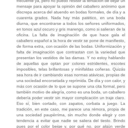
frecuente ya, pero no puedo resistir la tentación de dejar un
mensaje para apoyar la opinión del caballero anónimo que
discrepa acerca del atuendo en bodas formales, de día y a
cuarenta grados. Nada hay más patético, en una boda
diurna, que encontrarse a todos los señores uniformados,
en tonos azul oscuro y gris marengo, como si salieran de la
oficina. La falta de imaginación de que hace gala el
caballero español a la hora de vestir se pone de manifiesto,
de forma extra, con ocasión de las bodas. Uniformización y
falta de imaginación que contrastan con la variedad que
presentan los vestidos de las damas. Y no estoy hablando
de aquellas que optan por colores estridentes, escotes
imposibles, telas brillantosas y minifaldas coñeras. Quizás
sea hora de ir cambiando esas normas atávicas, propias de
una sociedad encorsetada y reprimida. De día y con calor, y
más con ocasión de lo que se supone una cita formal, pero
también motivo de alegría, como es una boda, un caballero
debería poder vestir sin mayor complicación un traje claro.
Eso sí, bien cortado, con zapatos, corbata a juego. La
tradición, en este caso, me parece una rémora, propia de
una sociedad paupérrima, sin mucho donde elegir y con
tendencia a evitar que nadie se saliera del tiesto. Brindo
pues por el color beige y, por qué no, por algún verde