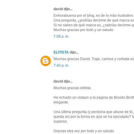
david dijo...
Enhorabuena por el blog, es de lo más ilustrativo.
Una pregunta, ¿podrías decirme de qué marca es l
Si no sabes de qué marca es, ¿sabrías decirme q
Muchas gracias por todo y un saludo
7:08 p. m.
ELITISTA
dijo...
Muchas gracias David. Traje, camisa y corbata so
7:40 p. m.
david dijo...
Muchas gracias elitista.
He echado un vistazo a la página de Brooks Brot
elegante.
Una última pregunta (y perdona que abuse de ti), 
queda así por la forma en que se ha ejecutado? Me
superior.
Gracias otra vez por todo y un saludo