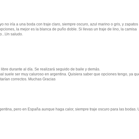
o no iría a una boda con traje claro, siempre oscuro, azul marino o gris, y zapatos
ciones, la mejor es la blanca de puño doble. Si llevas un traje de lino, la camisa
o...Un saludo.
 libre durante al día. Se realizará seguido de baile y demás.
al suele ser muy caluroso en argentina. Quisiera saber que opciones tengo, ya qu
starían correctos. Muchas Gracias
gentina, pero en España aunque haga calor, siempre traje oscuro para las bodas. 