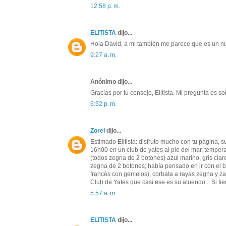
12:58 p. m.
ELITISTA
dijo...
Hola David, a mi también me parece que es un n
9:27 a. m.
Anónimo dijo...
Gracias por tu consejo, Elitista. Mi pregunta es 
6:52 p. m.
Zorel
dijo...
Estimado Elitista: disfruto mucho con tu página, 
16h00 en un club de yates al pie del mar, temperat
(todos zegna de 2 botones) azul marino, gris cl
zegna de 2 botones; había pensado en ir con el bl
francés con gemelos), corbata a rayas zegna y z
Club de Yates que casi ese es su atuendo... Si ti
5:57 a. m.
ELITISTA
dijo...