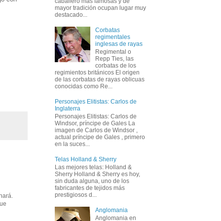
caballero más famosas y de
mayor tradición ocupan lugar muy
destacado...
Corbatas
regimentales
inglesas de rayas
Regimental o
Repp Ties, las
corbatas de los
regimientos británicos El origen
de las corbatas de rayas oblicuas
conocidas como Re...
Personajes Elitistas: Carlos de
Inglaterra
Personajes Elitistas: Carlos de
Windsor, príncipe de Gales La
imagen de Carlos de Windsor ,
actual príncipe de Gales , primero
en la suces...
Telas Holland & Sherry
Las mejores telas: Holland &
Sherry Holland & Sherry es hoy,
sin duda alguna, uno de los
fabricantes de tejidos más
prestigiosos d...
hará.
que
Anglomania
Anglomania en