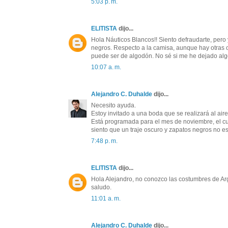
5:03 p. m.
ELITISTA
dijo...
Hola Náuticos Blancos!! Siento defraudarte, pero y
negros. Respecto a la camisa, aunque hay otras op
puede ser de algodón. No sé si me he dejado alg
10:07 a. m.
Alejandro C. Duhalde
dijo...
Necesito ayuda.
Estoy invitado a una boda que se realizará al aire
Está programada para el mes de noviembre, el cu
siento que un traje oscuro y zapatos negros no e
7:48 p. m.
ELITISTA
dijo...
Hola Alejandro, no conozco las costumbres de Ar
saludo.
11:01 a. m.
Alejandro C. Duhalde
dijo...