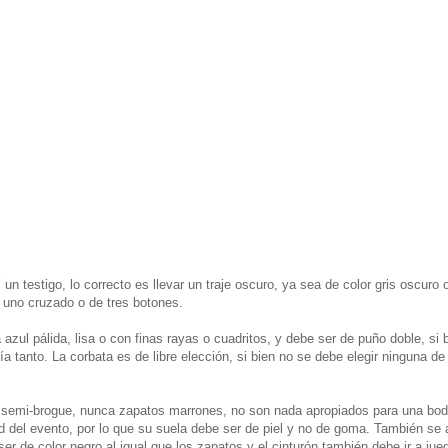
 un testigo, lo correcto es llevar un traje oscuro, ya sea de color gris oscuro 
 uno cruzado o de tres botones.
azul pálida, lisa o con finas rayas o cuadritos, y debe ser de puño doble, si b
 tanto. La corbata es de libre elección, si bien no se debe elegir ninguna de
o semi-brogue, nunca zapatos marrones, no son nada apropiados para una bod
ad del evento, por lo que su suela debe ser de piel y no de goma. También se
er de color negro al igual que los zapatos y el cinturón también debe ir a jue