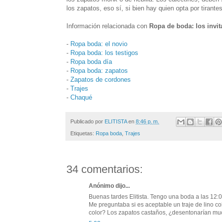
los zapatos, eso sí, si bien hay quien opta por tirant
Información relacionada con
Ropa de boda: los invit
-
Ropa boda: el novio
-
Ropa boda: los testigos
-
Ropa boda día
-
Ropa boda: zapatos
-
Zapatos de cordones
-
Trajes
-
Chaqué
Publicado por
ELITISTA
en
8:46 p. m.
Etiquetas:
Ropa boda
,
Trajes
34 comentarios:
Anónimo dijo...
Buenas tardes Elitista. Tengo una boda a las 12:0
Me preguntaba si es aceptable un traje de lino co
color? Los zapatos castaños, ¿desentonarían mu