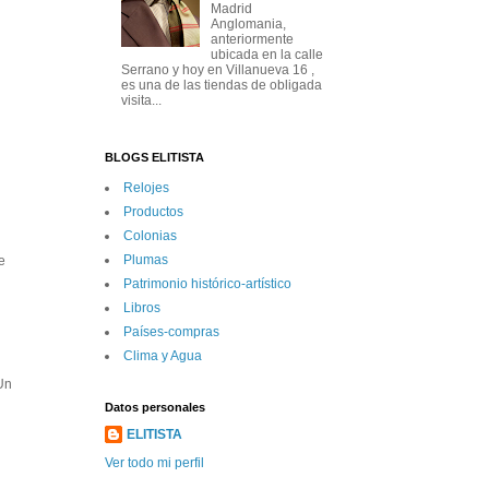
Madrid
Anglomania,
anteriormente
ubicada en la calle
Serrano y hoy en Villanueva 16 ,
es una de las tiendas de obligada
visita...
BLOGS ELITISTA
Relojes
Productos
Colonias
Plumas
e
Patrimonio histórico-artí­stico
Libros
Paí­ses-compras
Clima y Agua
Un
Datos personales
ELITISTA
Ver todo mi perfil