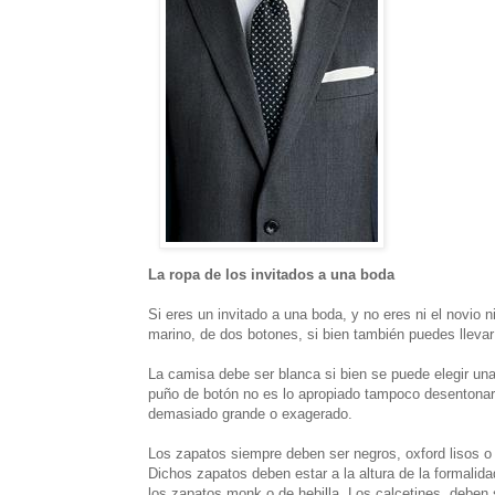
La ropa de los invitados a una boda
Si eres un invitado a una boda, y no eres ni el novio ni
marino, de dos botones, si bien también puedes llevar
La camisa debe ser blanca si bien se puede elegir una 
puño de botón no es lo apropiado tampoco desentonaría
demasiado grande o exagerado.
Los zapatos siempre deben ser negros, oxford lisos 
Dichos zapatos deben estar a la altura de la formalid
los zapatos monk o de hebilla. Los calcetines, deben s