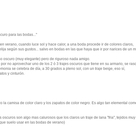
curo para las bodas..."
en verano, cuando luce sol y hace calor, a una boda procede ir de colores claros,
elija según sus gustos... salvo en bodas en las que haya que ir por narices de un 
so oscuro (muy elegante) pero de riguroso nada amigo.
or no aprovechar uno de los 2 ó 3 trajes oscuros que tiene en su armario, se ras
monia se celebra de día, a 30 grados a pleno sol, con un traje beige, eso sí,
tos y cinturón.
o la camisa de color claro y los zapatos de color negro. Es algo tan elemental co
 oscuros son algo mas calurosos que los claros un traje de lana "fria", tejidos muy
 que suelo usar en las bodas de verano)