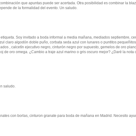
a combinación que apuntas puede ser acertada. Otra posibilidad es combinar la bla
epende de la formalidad del evento. Un saludo.
etiqueta. Soy invitado a boda informal a media mañana, mediados septiembre, ce
zul claro algodón doble puño, corbata seda azul con lunares o puntitos pequeñitos
nados , calcetín ejecutivo negro, cinturón negro por supuesto, gemelos de oro plan
loj de oro omega. ¿Cambio a traje azul marino o gris oscuro mejor? ¿Daré la nota 
Un saludo.
ates con borlas, cinturon granate para boda de mañana en Madrid. Necesito ayu