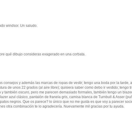
udo windsor. Un saludo.
sobre qué dibujo consideras exagerado en una corbata.
sus consejos y además las marcas de ropas de vestir; tengo una boda por la tarde, a
ura de unos 22 grados (al aire libre); quisiera saber como debo ir vestido; tengo t
aro y también oscuro, pero me parecen demasiado formales, también tengo un blaze
azer azul clásico, pantalón de franela gris, camisa blanca de Turnbull & Asser (pu
apatos negros. Que os parece? lo único que no me gusta es que voy a parecer soci
enes otra combinación te lo agradecería. Nuevamente mil gracias por tu ayuda.