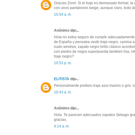
Gracias Zorel. Si el traje es demasiado formal, l
con unos pantalones beige, aunque claro, todo d
10:54 a. m.
Anónimo dijo...
Hola no estoy seguro de cumplir adecuadamente 
de España y pensaba vestir traje negro, camisa a
nudo windsor, zapato negro brillo clásico acordo
con piedra de negra superpuesta tambien lisa, re
traje negro?
10:53 p. m.
ELITISTA
dijo...
Personalmente prefiero traje azul marino o gris. 
10:43 a. m.
Anónimo dijo...
Hola. Te parecen adecuados zapatos Sebago gran
gracias.
4:14 a. m.