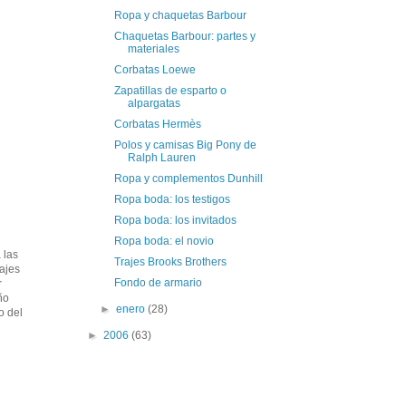
Ropa y chaquetas Barbour
Chaquetas Barbour: partes y
materiales
Corbatas Loewe
Zapatillas de esparto o
alpargatas
Corbatas Hermès
Polos y camisas Big Pony de
Ralph Lauren
Ropa y complementos Dunhill
Ropa boda: los testigos
Ropa boda: los invitados
Ropa boda: el novio
 las
Trajes Brooks Brothers
rajes
Fondo de armario
r
ño
►
enero
(28)
o del
►
2006
(63)