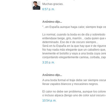
Muchas gracias.
6:57 p. m.
Anónimo dijo...
"...en España aunque haga calor, siempre traje os
Lo normal, cuando la boda es de día y sobretodo 
entiendase beige, gris, marrón... cada quien que 
determinado. Eso de ir de oscuro siempre...
Será en tu España en la que hay que ir de riguro
No hay nada más elegante que un caballero que, p
levemente el bolsillo y vaya a una boda cuya cere
conjuntando elegantemente camisa, corbata, zapa
3:20 p. m.
Anónimo dijo...
A una boda formal el traje debe ser siempre oscur
llevar zapatos blancos y mocasines negros.
El calor no debe ser problema, aunque los colores
o incluso alpaca (tengo uno de color azul oscuro
10:54 p. m.